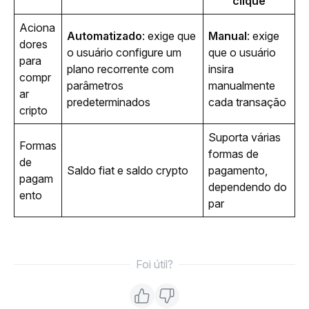
clique
Aciona
Automatizado
: exige que 
Manual
: exige 
dores 
o usuário configure um 
que o usuário 
para 
plano recorrente com 
insira 
compr
parâmetros 
manualmente 
ar 
predeterminados
cada transação
cripto
Suporta várias 
Formas 
formas de 
de 
Saldo fiat e saldo crypto
pagamento, 
pagam
dependendo do 
ento
par
Foi útil?