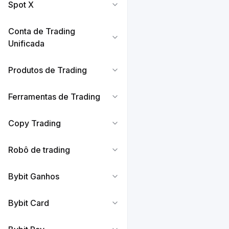
golpes comuns
Spot X
Como comunicar
FAQ — Verificaç
Conta de Trading
(EDD)
Unificada
Introdução ao B
Produtos de Trading
Ferramentas de Trading
Copy Trading
Robô de trading
Bybit Ganhos
Bybit Card