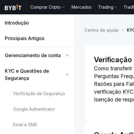
Comprar Cripto
Mercados
Trading
Trad
Introdução
Centro de ajuda
Principais Artigos
Gerenciamento de conta
Verificação
Como transferir
KYC e Questões de
Perguntas Freq
Segurança
Razões para Fal
verificação KYC
Verificação de Segurança
Isenção de resp
Google Authenticator
Email e SMS