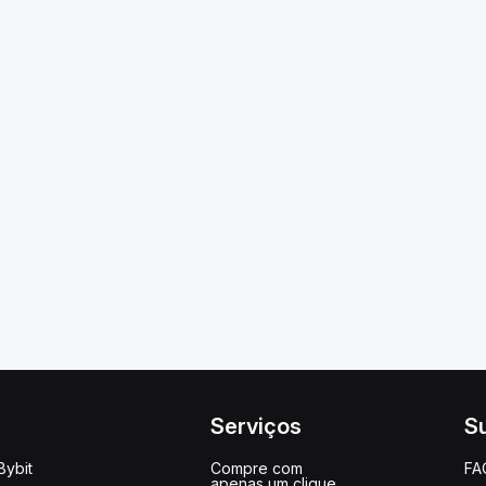
Serviços
S
Bybit
Compre com
FA
apenas um clique