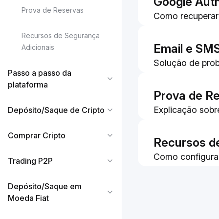
Google Auth
Prova de Reservas
Como recuperar
Recursos de Segurança
Como exportar e
Email e SM
Adicionais
o seu novo tele
Solução de pro
Como resolver o
Passo a passo da
de Verificação 
sincronizar seu
plataforma
Como Atualizar
Prova de R
Explicação sobr
Depósito/Saque de Cripto
Bybit Wallet
Como verificar 
Comprar Cripto
Recursos de
Como configurar
Trading P2P
Como Aumentar
Depósito/Saque em
Moeda Fiat
Como identifica