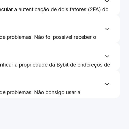
cular a autenticação de dois fatores (2FA) do
uthenticator?
abilitar seu Google Authenticator
de problemas: Não foi possível receber o
ativar a sincronização de conta do Google
e verificação de e-mail
cator
erar/Vincular Seu Número de Celular
ificar a propriedade da Bybit de endereços de
e seus saldos
de problemas: Não consigo usar a
ação da minha Yubikey
figurar E Gerenciar Chaves De Acesso Na
figurar o código anti-phishing