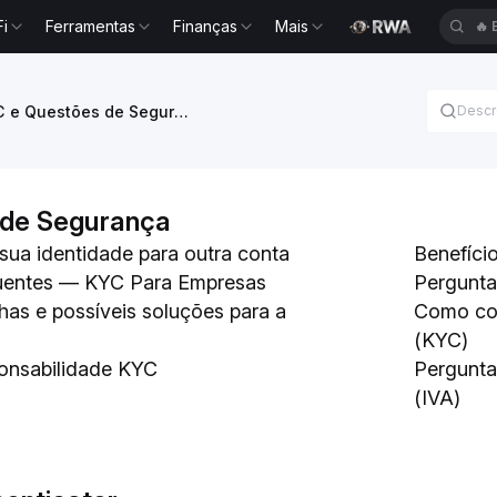
Fi
Ferramentas
Finanças
Mais
🔥
KYC e Questões de Segurança
 de Segurança
 sua identidade para outra conta
Benefício
uentes — KYC Para Empresas
Pergunta
has e possíveis soluções para a
Como conc
(KYC)
onsabilidade KYC
Pergunta
(IVA)