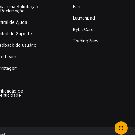
iar uma Solicitação
Earn
 Reclamação
Launchpad
ntral de Ajuda
Bybit Card
ntral de Suporte
TradingView
edback do usuário
it Learn
rretagem
I
rificação de
tenticidade
idade