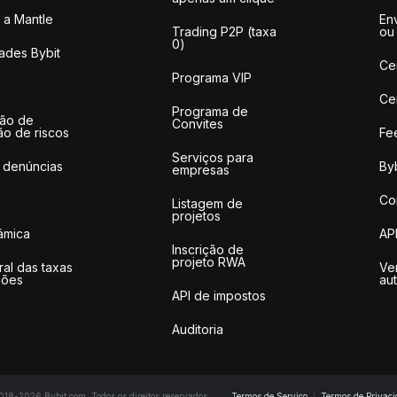
a Mantle
Env
Trading P2P (taxa
ou
0)
ades Bybit
Ce
Programa VIP
Ce
Programa de
ção de
Convites
ão de riscos
Fe
Serviços para
 denúncias
Byb
empresas
Co
Listagem de
projetos
lâmica
AP
Inscrição de
projeto RWA
ral das taxas
Ve
ções
au
API de impostos
Auditoria
18-2026 Bybit.com. Todos os direitos reservados.
Termos de Serviço
|
Termos de Privac