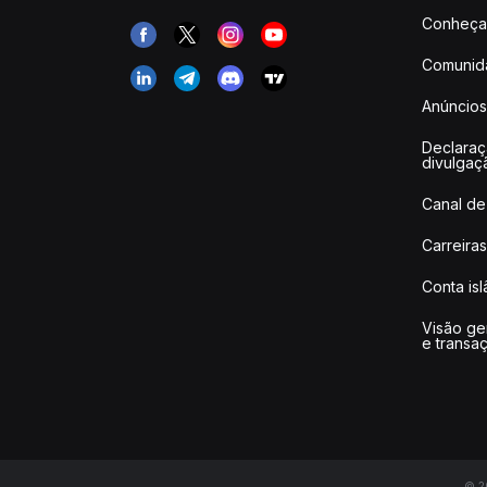
Conheça 
Comunid
Anúncios
Declara
divulgaç
Canal de
Carreiras
Conta is
Visão ge
e transa
© 20