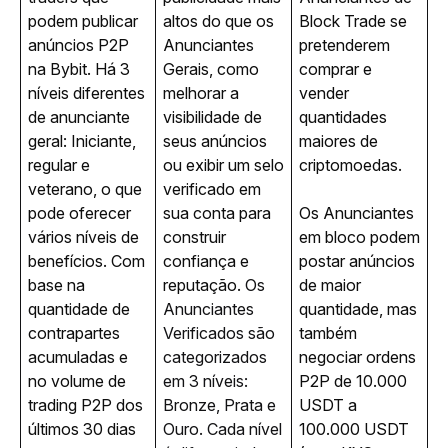
podem publicar 
altos do que os 
Block Trade se 
anúncios P2P 
Anunciantes 
pretenderem 
na Bybit. Há 3 
Gerais, como 
comprar e 
níveis diferentes 
melhorar a 
vender 
de anunciante 
visibilidade de 
quantidades 
geral: Iniciante, 
seus anúncios 
maiores de 
regular e 
ou exibir um selo 
criptomoedas.
veterano, o que 
verificado em 
pode oferecer 
sua conta para 
Os Anunciantes 
vários níveis de 
construir 
em bloco podem 
benefícios. Com 
confiança e 
postar anúncios 
base na 
reputação. 
Os 
de maior 
quantidade de 
Anunciantes 
quantidade, mas 
contrapartes 
Verificados são 
também 
acumuladas e 
categorizados 
negociar ordens 
no volume de 
em 3 níveis: 
P2P de 10.000 
trading P2P dos 
Bronze, Prata e 
USDT a 
últimos 30 dias 
Ouro. Cada nível 
100.000 USDT 