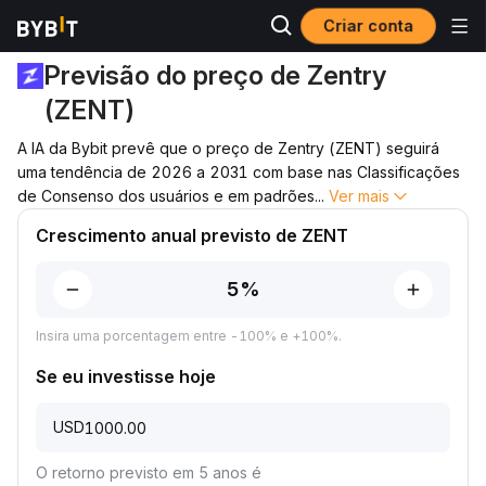
Criar conta
Previsão de preço
Previsão de preço de ZENT
Previsão do preço de Zentry
(ZENT)
A IA da Bybit prevê que o preço de Zentry (ZENT) seguirá
uma tendência de 2026 a 2031 com base nas Classificações
de Consenso dos usuários e em padrões
...
Ver mais
Crescimento anual previsto de ZENT
Insira uma porcentagem entre -100% e +100%.
Se eu investisse hoje
USD
O retorno previsto em 5 anos é