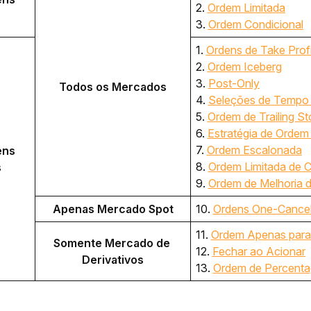
2. 
Ordem Limitada
3. 
Ordem Condicional
1. 
Ordens de Take Profi
2. 
Ordem Iceberg
3. 
Post-Only
Todos os Mercados
4. 
Seleções de Tempo 
5. 
Ordem de Trailing St
6. 
Estratégia de Orde
7. 
Ordem Escalonada
ns 
8. 
Ordem Limitada de 
s
9. 
Ordem de Melhoria d
Apenas Mercado Spot
10. 
Ordens One-Cancel
11. 
Ordem Apenas para
Somente Mercado de 
12. 
Fechar ao Acionar
Derivativos
13. 
Ordem de Percent