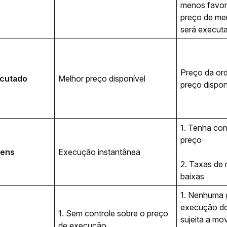
menos favorá
preço de me
Preço da ord
ecutado
Melhor preço disponível
preço dispon
1. Tenha cont
preço
gens
Execução instantânea
2. Taxas de 
baixas
1. Nenhuma g
execução do 
1. Sem controle sobre o preço 
sujeita a mo
de execução