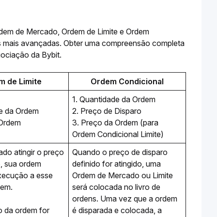
rdem de Mercado, Ordem de Limite e Ordem 
es mais avançadas. Obter uma compreensão completa 
gociação da Bybit.
 de Limite
Ordem Condicional
1. Quantidade da Ordem
de da Ordem
2. Preço de Disparo
 Ordem
3. Preço da Ordem (para 
Ordem Condicional Limite)
do atingir o preço 
Quando o preço de disparo 
, sua ordem 
definido for atingido, uma 
xecução a esse 
Ordem de Mercado ou Limite 
dem.
será colocada no livro de 
ordens. Uma vez que a ordem 
o da ordem for 
é disparada e colocada, a 