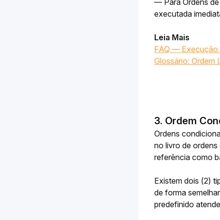
— Para Ordens de V
executada imedia
Leia Mais
FAQ — Execução d
Glossário: Ordem 
3. Ordem Cond
Ordens condiciona
no livro de ordens
referência como b
Existem dois (2) t
de forma semelhan
predefinido atend