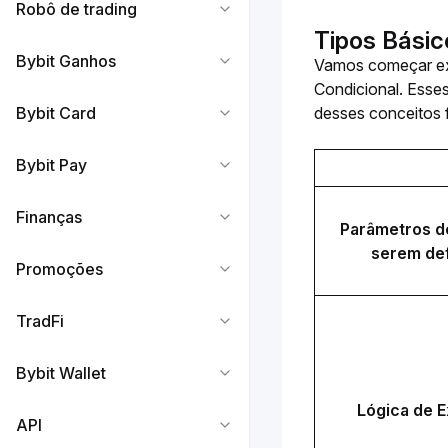
Robô de trading
Tipos Bási
Bybit Ganhos
Vamos começar exp
Condicional. Esse
Bybit Card
desses conceitos 
Bybit Pay
Finanças
Parâmetros d
serem def
Promoções
TradFi
Bybit Wallet
Lógica de 
API