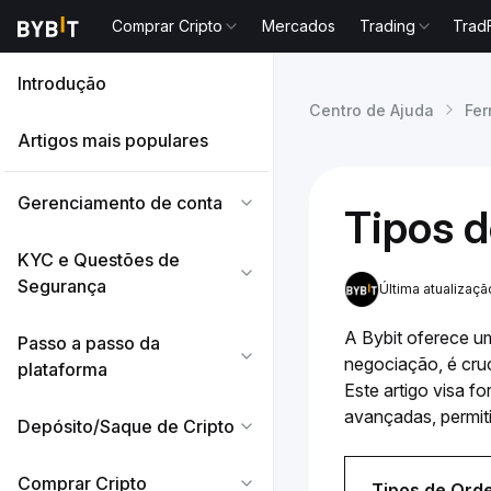
Comprar Cripto
Mercados
Trading
Trad
Introdução
Centro de Ajuda
Fer
Artigos mais populares
Gerenciamento de conta
Tipos d
KYC e Questões de
Segurança
Última atualizaç
A Bybit oferece u
Passo a passo da
negociação, é cruc
plataforma
Este artigo visa f
avançadas, permit
Depósito/Saque de Cripto
Comprar Cripto
Tipos de Orde