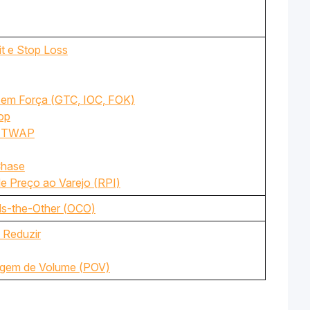
t e Stop Loss
em Força (GTC, IOC, FOK)
op
m TWAP
Chase
e Preço ao Varejo (RPI)
s-the-Other (OCO)
 Reduzir
agem de Volume (POV)