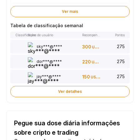
Ver mais
Tabela de classificação semanal
Classificação
Nome de usuário
Recompensas
Pontos
275
sky***@****
300
USDT
275
dor***@****
220
USDT
275
jay***@****
150
USDT
Ver detalhes
Pegue sua dose diária informações
sobre cripto e trading