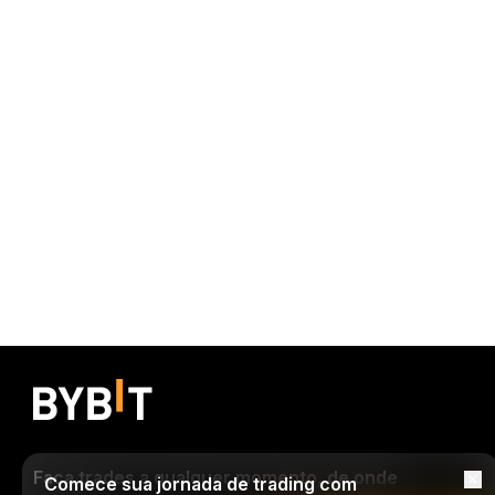
Faça trades a qualquer momento, de onde
Comece sua jornada de trading com