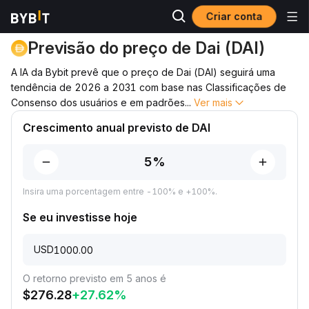
Criar conta
Previsão de preço
Previsão de preço de DAI
Previsão do preço de Dai (DAI)
A IA da Bybit prevê que o preço de Dai (DAI) seguirá uma
tendência de 2026 a 2031 com base nas Classificações de
Consenso dos usuários e em padrões
...
Ver mais
Crescimento anual previsto de DAI
Insira uma porcentagem entre -100% e +100%.
Se eu investisse hoje
USD
O retorno previsto em 5 anos é
$
276.28
+
27.62
%