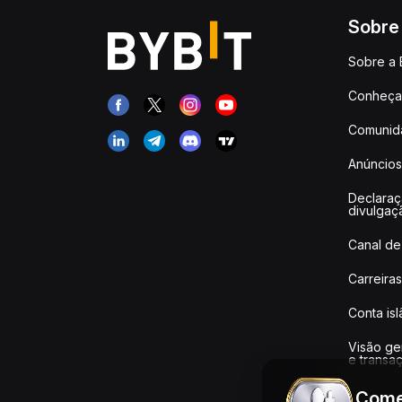
Sobre
Sobre a 
Conheça 
Comunid
Anúncios
Declara
divulgaç
Canal de
Carreiras
Conta is
Visão ge
e transa
Come