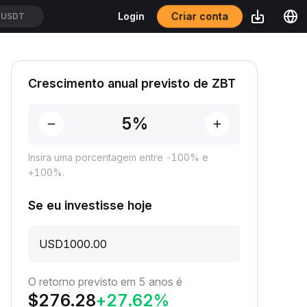
Criar conta
Login
/USDT
Crescimento anual previsto de ZBT
Insira uma porcentagem entre -100% e
+100%.
Se eu investisse hoje
USD
O retorno previsto em 5 anos é
$
276.28
+
27.62
%