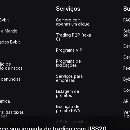
Serviços
Su
Bybit
Compre com
FA
apenas um clique
a Mantle
Sub
Trading P2P (taxa
ou
0)
ades Bybit
Cen
Programa VIP
Cen
Programa de
ção de
Indicações
ão de riscos
Fee
Serviços para
 denúncias
Byb
empresas
Co
Listagem de
projetos
lâmica
API
Inscrição de
projeto RWA
ral das taxas
Ver
ções
aut
API de impostos
ce sua jornada de trading com US$20