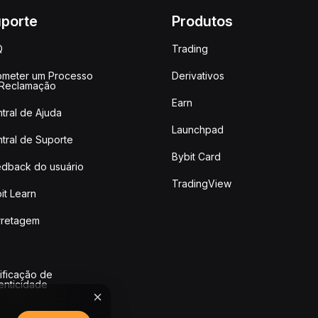
porte
Produtos
Q
Trading
meter um Processo
Derivativos
 Reclamação
Earn
tral de Ajuda
Launchpad
tral de Suporte
Bybit Card
dback do usuário
TradingView
it Learn
rretagem
ificação de
enticidade