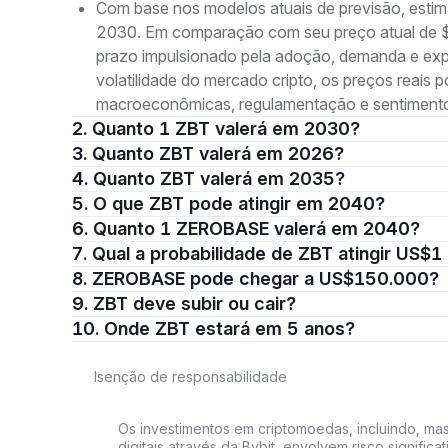
Com base nos modelos atuais de previsão, est
2030. Em comparação com seu preço atual de $0
prazo impulsionado pela adoção, demanda e expa
volatilidade do mercado cripto, os preços reai
macroeconômicas, regulamentação e sentiment
2. Quanto 1 ZBT valerá em 2030?
3. Quanto ZBT valerá em 2026?
4. Quanto ZBT valerá em 2035?
5. O que ZBT pode atingir em 2040?
6. Quanto 1 ZEROBASE valerá em 2040?
7. Qual a probabilidade de ZBT atingir US$1
8. ZEROBASE pode chegar a US$150.000?
9. ZBT deve subir ou cair?
10. Onde ZBT estará em 5 anos?
Isenção de responsabilidade
Os investimentos em criptomoedas, incluindo, mas
digitais através da Bybit, envolvem risco signific