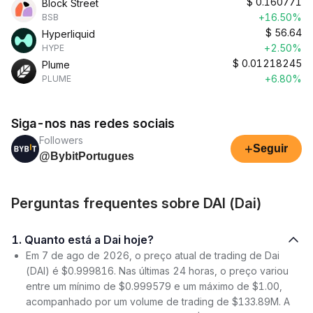
$
0.160771
Block Street
+16.50%
BSB
$
56.64
Hyperliquid
+2.50%
HYPE
$
0.01218245
Plume
+6.80%
PLUME
Siga-nos nas redes sociais
Followers
+
Seguir
@BybitPortugues
Perguntas frequentes sobre DAI (Dai)
1. Quanto está a Dai hoje?
Em 7 de ago de 2026, o preço atual de trading de Dai
(DAI) é $0.999816. Nas últimas 24 horas, o preço variou
entre um mínimo de $0.999579 e um máximo de $1.00,
acompanhado por um volume de trading de $133.89M. A