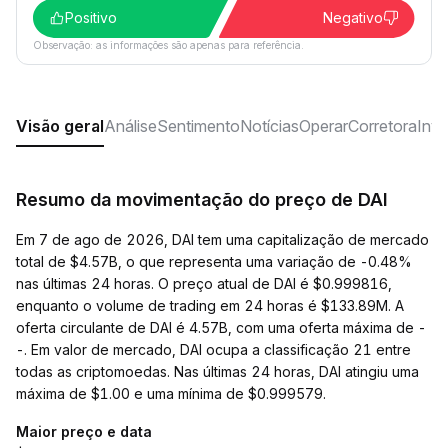
Positivo
Negativo
Observação: as informações são apenas para referência.
Visão geral
Análise
Sentimento
Notícias
Operar
Corretora
Inve
Resumo da movimentação do preço de DAI
Em 7 de ago de 2026, DAI tem uma capitalização de mercado
total de $4.57B, o que representa uma variação de -0.48%
nas últimas 24 horas. O preço atual de DAI é $0.999816,
enquanto o volume de trading em 24 horas é $133.89M. A
oferta circulante de DAI é 4.57B, com uma oferta máxima de -
-. Em valor de mercado, DAI ocupa a classificação 21 entre
todas as criptomoedas. Nas últimas 24 horas, DAI atingiu uma
máxima de $1.00 e uma mínima de $0.999579.
Maior preço e data