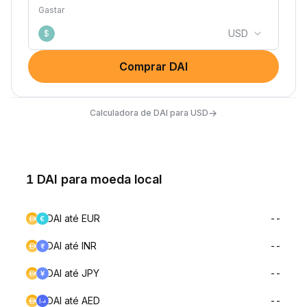
Gastar
USD
$
Comprar DAI
→
Calculadora de DAI para USD
1 DAI para moeda local
DAI até EUR
--
DAI até INR
--
DAI até JPY
--
DAI até AED
--