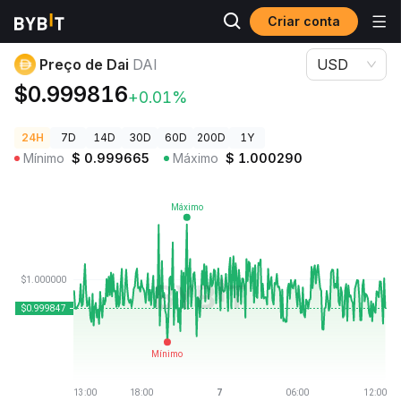
Criar conta
Preços de Criptomoedas
Preço de Dai DAI
Preço de Dai
DAI
USD
$0.999816
+0.01%
24H
7D
14D
30D
60D
200D
1Y
Mínimo
$
0.999665
Máximo
$
1.000290