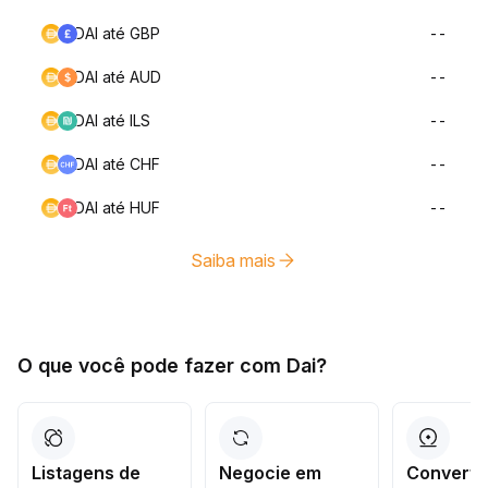
DAI até GBP
--
DAI até AUD
--
DAI até ILS
--
DAI até CHF
--
DAI até HUF
--
Saiba mais
O que você pode fazer com Dai?
Listagens de
Negocie em
Converta