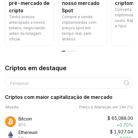
pré-mercado de
nosso mercado
criptomo
Converta
cripto
Spot
criptomoed
Tenha acesso
Compre e venda
custo. Rápid
antecipado a novos
criptomoedas com
e fácil.
tokens, negociando
preços spot em
antes da listagem
tempo real, sem
oficial.
atrasos.
Criptos em destaque
Pesquisar
Criptos com maior capitalização de mercado
Moeda
Preço e Alteração em 24h (%)
$
65,088.00
Bitcoin
+0.70%
BTC
$
1,927.04
Ethereum