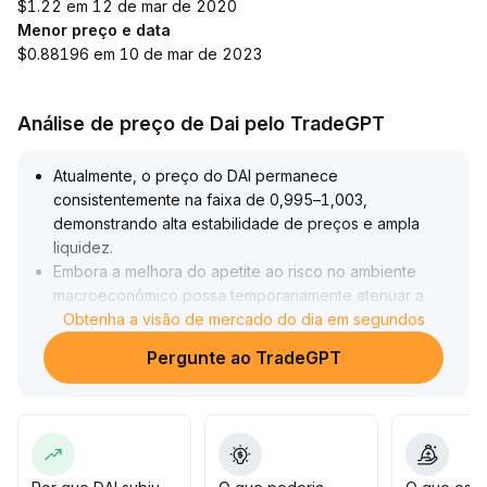
$1.22 em 12 de mar de 2020
Menor preço e data
$0.88196 em 10 de mar de 2023
Análise de preço de Dai pelo TradeGPT
Atualmente, o preço do DAI permanece
consistentemente na faixa de 0,995–1,003,
demonstrando alta estabilidade de preços e ampla
liquidez
.
Embora a melhora do apetite ao risco no ambiente
macroeconômico possa temporariamente atenuar a
demanda por ativos de refúgio, o aumento no uso
Obtenha a visão de mercado do dia em segundos
prático e frequência de transações garante uma base
Pergunte ao TradeGPT
de utilização robusta
.
Com a aceleração do processo regulatório global, o
DAI, graças à sua transparência on-chain e governança
compatível, está bem posicionado para consolidar
ainda mais seu papel central nos setores de DeFi e
pagamentos internacionais
.