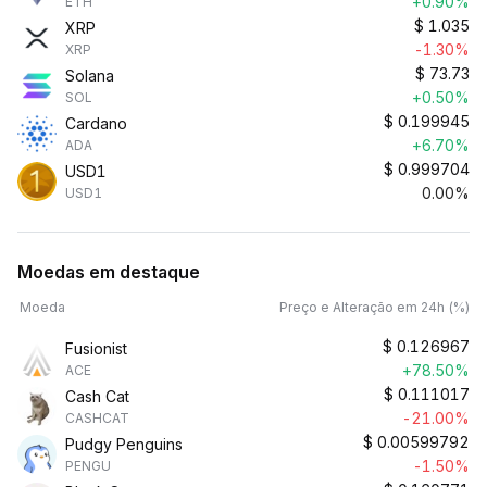
+0.90%
ETH
$
1.035
XRP
-1.30%
XRP
$
73.73
Solana
+0.50%
SOL
$
0.199945
Cardano
+6.70%
ADA
$
0.999704
USD1
0.00%
USD1
Moedas em destaque
Moeda
Preço e Alteração em 24h (%)
$
0.126967
Fusionist
+78.50%
ACE
$
0.111017
Cash Cat
-21.00%
CASHCAT
$
0.00599792
Pudgy Penguins
-1.50%
PENGU