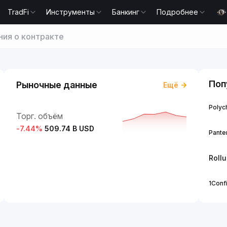
TradFi
Инструменты
Банкинг
Подробнее
ия о контракте
Поп
Рыночные данные
Ещё
Polych
Торг. объём
-7.44
%
509.74 B USD
Panter
Roll