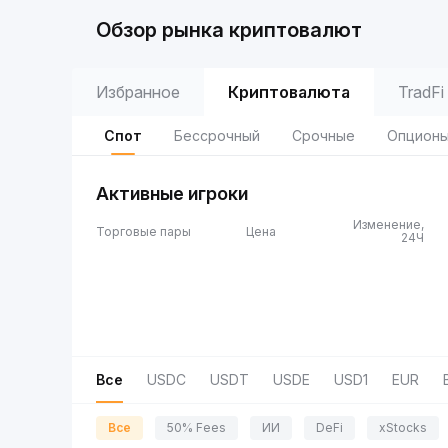
Обзор рынка криптовалют
Избранное
Криптовалюта
TradFi
Спот
Бессрочный
Срочные
Опцион
Активные игроки
Изменение,
Торговые пары
Цена
24Ч
Все
USDC
USDT
USDE
USD1
EUR
Все
50% Fees
ИИ
DeFi
xStocks