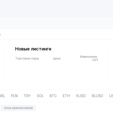
ы
Новые листинги
Изменение,
Торговые пары
Цена
24Ч
BRL
PLN
TRY
SOL
BTC
ETH
XUSD
RLUSD
U
Зона приключений