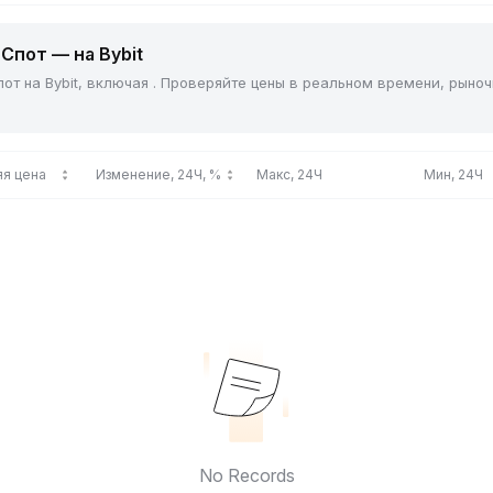
Спот — на Bybit
от на Bybit, включая . Проверяйте цены в реальном времени, рыно
я цена
Изменение, 24Ч, %
Макс, 24Ч
Мин, 24Ч
No Records