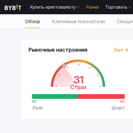
Купить криптовалюту
Рынки
Торговать
Обзор
Ключевые показатели
Сведен
Рыночные настроения
Ещё
31
Страх
50
50
Лонг
Шорт