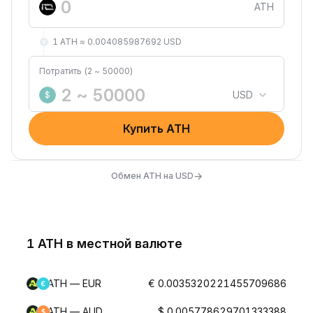
ATH
1 ATH ≈ 0.004085987692 USD
Потратить (2 ~ 50000)
USD
$
Купить ATH
→
Обмен ATH на USD
1 ATH в местной валюте
ATH — EUR
€ 0.0035320221455709686
ATH — AUD
$ 0.005778629701333388