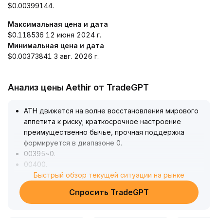
$0.00399144.
Максимальная цена и дата
$0.118536 12 июня 2024 г.
Минимальная цена и дата
$0.00373841 3 авг. 2026 г.
Анализ цены Aethir от TradeGPT
ATH движется на волне восстановления мирового
аппетита к риску; краткосрочное настроение
преимущественно бычье, прочная поддержка
формируется в диапазоне 0
.
00395~0
.
00400
.
В случае уверенного пробития и закрепления выше
Быстрый обзор текущей ситуации на рынке
0
.
Спросить TradeGPT
00415~0
.
00420, открывается пространство для
дальнейшего роста — целевые сопротивления 0
.