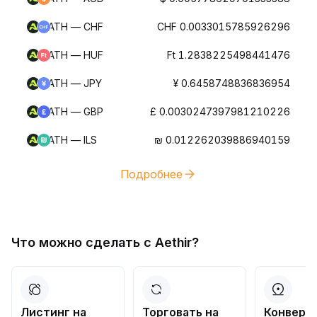
ATH — CHF
CHF 0.0033015785926296
ATH — HUF
Ft 1.2838225498441476
ATH — JPY
¥ 0.6458748836836954
ATH — GBP
£ 0.0030247397981210226
ATH — ILS
₪ 0.012262039886940159
Подробнее
Что можно сделать с Aethir?
Листинг на
Торговать на
Конверт