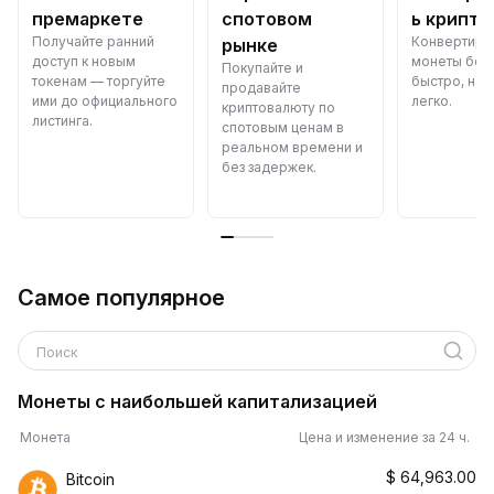
премаркете
спотовом
ь крипто
Получайте ранний
Конвертиру
рынке
доступ к новым
монеты бес
Покупайте и
токенам — торгуйте
быстро, над
продавайте
ими до официального
легко.
криптовалюту по
листинга.
спотовым ценам в
реальном времени и
без задержек.
Самое популярное
Поиск
Монеты с наибольшей капитализацией
Монета
Цена и изменение за 24 ч.
$
64,963.00
Bitcoin