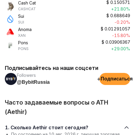
$
0.150571
Cash Cat
+21.80%
CASHCAT
$
0.688649
Sui
-0.20%
SUI
$
0.01291057
Anoma
-15.80%
XAN
$
0.03906367
Pons
+29.00%
PONS
Подписывайтесь на наши соцсети
Followers
+
Подписаться
@BybitRussia
Часто задаваемые вопросы о ATH
(Aethir)
1. Сколько Aethir стоит сегодня?
По состоянию на 10 авг. 2026 г. текущая торговая