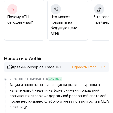
00450 и 0
.
0050
.
Если уровень 0
.
Почему ATH
Что может
Что говор
00390 будет утрачен, возрастает риск коррекции,
сегодня упал?
повлиять на
трейдеры 
следует наблюдать за отметками ниже 0
.
будущую цену
00375
.
ATH?
С учетом положительных ожиданий в отношении
полупроводниковой и AI-отрасли, ATH имеет
фундаментальную поддержку для среднесрочного
и долгосрочного роста
.
Новости о Aethir
Рекомендуется сохранять длинные позиции,
однако необходимо использовать динамические
Краткий обзор от TradeGPT
Спросить TradeGPT
стоп-лоссы для защиты от колебаний внутри
диапазона
.
2026-08-10 04:35
(UTC)
Бычий
Акции и валюты развивающихся рынков выросли в
начале новой недели на фоне снижения ожиданий
повышения ставок Федеральной резервной системой
после неожиданно слабого отчёта по занятости в США
в пятницу.