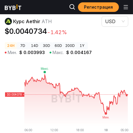
Регистрация
Цены криптовалют
Курс Aethir ATH
Курс Aethir
ATH
USD
$0.0040734
-1.42%
24H
7D
14D
30D
60D
200D
1Y
Мин.
$
0.003993
Макс.
$
0.004167