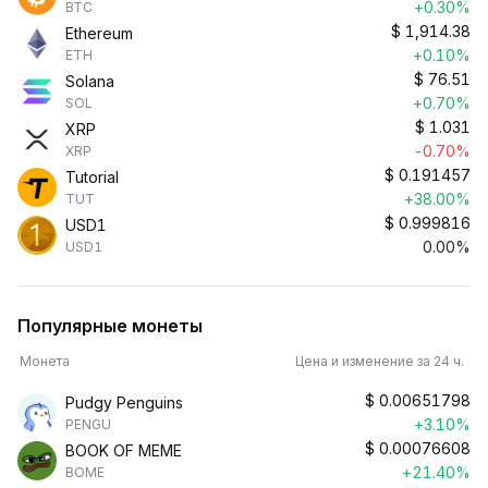
+0.30%
BTC
$
1,914.38
Ethereum
+0.10%
ETH
$
76.51
Solana
+0.70%
SOL
$
1.031
XRP
-0.70%
XRP
$
0.191457
Tutorial
+38.00%
TUT
$
0.999816
USD1
0.00%
USD1
Популярные монеты
Монета
Цена и изменение за 24 ч.
$
0.00651798
Pudgy Penguins
+3.10%
PENGU
$
0.00076608
BOOK OF MEME
+21.40%
BOME