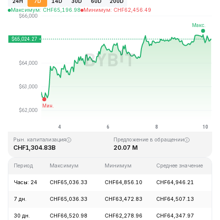
24H
7D
14D
30D
60D
200D
Максимум
:
CHF
65,196.98
Минимум
:
CHF
62,456.49
Последнее обновление: 05:46 GMT+0 2026-08-10
Исторический максимум
Исторический минимум
CHF126,080.00
CHF67.81
Рын. капитализация
Предложение в обращении
CHF1,304.83B
20.07 M
Период
Максимум
Минимум
Среднее значение
И
Часы: 24
CHF65,036.33
CHF64,856.10
CHF64,946.21
7 дн.
CHF65,036.33
CHF63,472.83
CHF64,507.13
30 дн.
CHF66,520.98
CHF62,278.96
CHF64,347.97