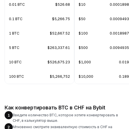
0.01 BTC
$526.68
$10
0.0001898
0.1 BTC
$5,266.75
$50
0.0009493
1 BTC
$52,667.52
$100
0.0018987
5 BTC
$263,337.61
$500
0.0094935
10 BTC
$526,675.23
$1,000
0.01
100 BTC
$5,266,752
$10,000
0.18
Как конвертировать BTC в CHF на Bybit
Введите количество BTC, которое хотите конвертировать в
1
CHF, в калькулятор выше.
Мгновенно смотрите эквивалентную стоимость в CHF на
2