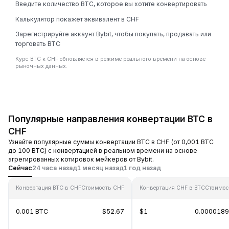
Введите количество BTC, которое вы хотите конвертировать
Калькулятор покажет эквивалент в CHF
Зарегистрируйте аккаунт Bybit, чтобы покупать, продавать или
торговать BTC
Курс BTC к CHF обновляется в режиме реального времени на основе
рыночных данных.
Популярные направления конвертации BTC в
CHF
Узнайте популярные суммы конвертации BTC в CHF (от 0,001 BTC
до 100 BTC) с конвертацией в реальном времени на основе
агрегированных котировок мейкеров от Bybit.
Сейчас
24 часа назад
1 месяц назад
1 год назад
Конвертация BTC в CHF
Стоимость CHF
Конвертация CHF в BTC
Стоимос
0.001 BTC
$52.67
$1
0.0000189