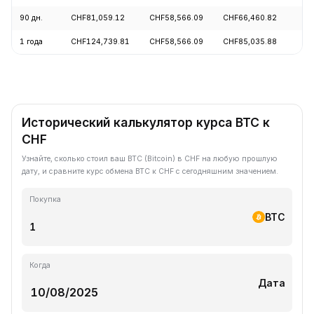
90 дн.
CHF81,059.12
CHF58,566.09
CHF66,460.82
1 года
CHF124,739.81
CHF58,566.09
CHF85,035.88
Исторический калькулятор курса BTC к
CHF
Узнайте, сколько стоил ваш BTC (Bitcoin) в CHF на любую прошлую
дату, и сравните курс обмена BTC к CHF с сегодняшним значением.
Покупка
BTC
Когда
Дата