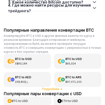
3. Какое количество Bitcoin доступно?
4. Где можно найти ресурсы для изучения
трейдинга?
Популярные направления конвертации BTC
Конвертируйте BTC в USD и другие фиатные валюты по курсу в
реальном времени. Благодаря котировкам от мейкеров,
агрегированным на Bybit, вы можете проверить текущую
стоимость BTC и совершить конвертацию с уверенностью в точных
курсах и без скрытых спредов.
BTC
to
SGD
BTC
to
USD
S$83,184
$65,024
BTC
to
AED
BTC
to
ARS
د.إ238,802
$97,471,103
Подробнее
↓
Популярные пары конвертации с USD
BTC
to
USD
ETH
to
USD