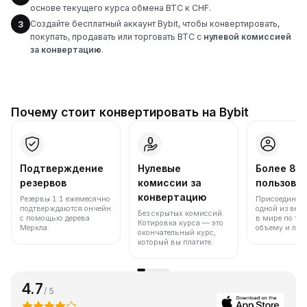
основе текущего курса обмена BTC к CHF.
Создайте бесплатный аккаунт Bybit, чтобы конвертировать,
3
покупать, продавать или торговать BTC с
нулевой комиссией
за конвертацию
.
Почему стоит конвертировать на Bybit
Подтверждение
Нулевые
Более 86
резервов
комиссии за
пользова
конвертацию
Резервы 1:1 ежемесячно
Присоединяйт
подтверждаются ончейн
одной из вед
Без скрытых комиссий.
с помощью дерева
в мире по то
Котировка курса — это
Меркла.
объему и лик
окончательный курс,
который вы платите.
4.7
/ 5