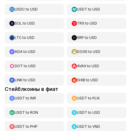
USDC
to
USD
USDT
to
USD
SOL
to
USD
TRX
to
USD
LTC
to
USD
XRP
to
USD
ADA
to
USD
DOGE
to
USD
DOT
to
USD
AVAX
to
USD
LINK
to
USD
SHIB
to
USD
Стейблкоины в фиат
USDT
to
INR
USDT
to
PLN
USDT
to
RON
USDT
to
USD
USDT
to
PHP
USDT
to
VND