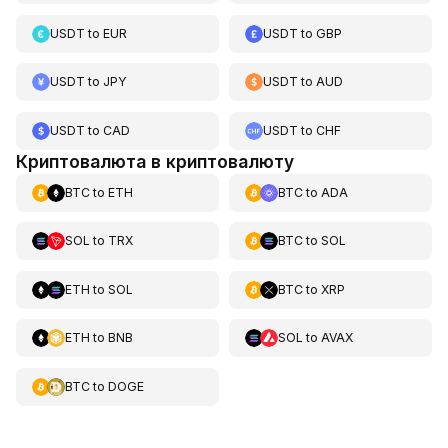
USDT
to
EUR
USDT
to
GBP
USDT
to
JPY
USDT
to
AUD
USDT
to
CAD
USDT
to
CHF
Криптовалюта в криптовалюту
BTC
to
ETH
BTC
to
ADA
SOL
to
TRX
BTC
to
SOL
ETH
to
SOL
BTC
to
XRP
ETH
to
BNB
SOL
to
AVAX
BTC
to
DOGE