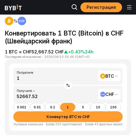
Регистрация
Главная
BTC to CHF
Конвертировать 1 BTC (Bitcoin) в CHF
(Швейцарский франк)
1 BTC ≈ CHF52,667.52 CHF
▲
+0.43%
24h
Последнее обновление
：
2026/08/10 05:46
(
GMT+0
)
Потратите
BTC
Получите ~
CHF
0.001
0.01
0.1
1
5
10
100
Конвертер BTC to CHF
Нулевые комиссии · Более 350 криптовалют · Более 40 фиатных валют