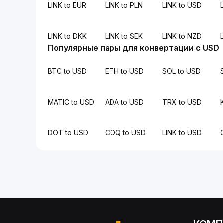
LINK to EUR
LINK to PLN
LINK to USD
L
LINK to DKK
LINK to SEK
LINK to NZD
Популярные пары для конвертации с USD
BTC to USD
ETH to USD
SOL to USD
MATIC to USD
ADA to USD
TRX to USD
DOT to USD
COQ to USD
LINK to USD