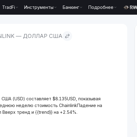
TradFi
Инструменты
Банкинг
Подробнее
 США
NLINK — ДОЛЛАР США
р США (USD) составляет $8.135USD, показывая
леднюю неделю стоимость ChainlinkПадение на
 Вверх тренд и {{trend}} на +2.54%.