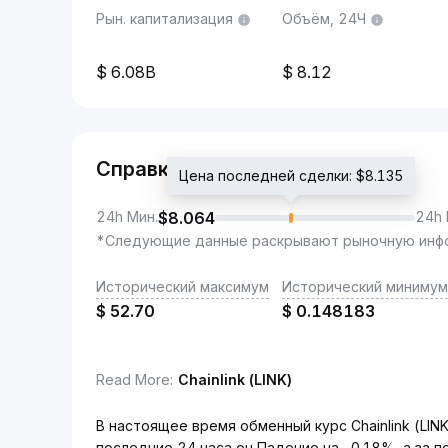
Рын. капитализация
Объём, 24Ч
6.08B
8.12
Справка
Цена последней сделки: $8.135
24h Мин.
$
8.064
24h 
*Следующие данные раскрывают рыночную инфо
Исторический максимум
Исторический минимум
$
52.70
$
0.148183
Read More
:
Chainlink (LINK)
В настоящее время обменный курс Chainlink (LIN
последние 24 часа он Падение на -0.18%, а за