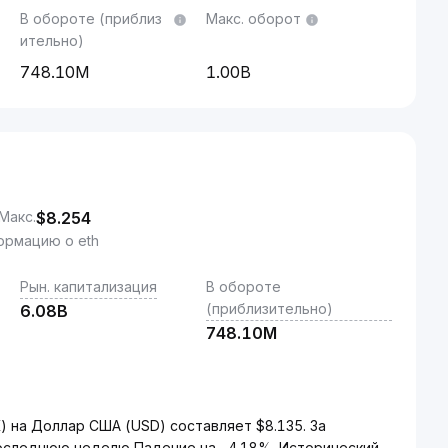
В обороте (приблиз
Макс. оборот
ительно)
748.10M
1.00B
Макс.
$
8.254
рмацию о eth
Рын. капитализация
В обороте
(приблизительно)
6.08B
748.10M
K) на Доллар США (USD) составляет $8.135. За
 последнюю неделю Падение на -4.18%. Исторический