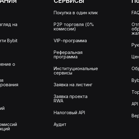
АНИЯ
СЕРВИСЫ
П
Покупка в один клик
FA
згляд на
P2P торговля (0%
От
комиссии)
об
жа
ти Bybit
VIP-программа
Ру
Реферальная
программа
Це
ение о
Институциональные
Об
сервисы
ля
Byb
рования
Заявка на листинг
То
Заявка проекта
RWA
API
ий
Налоговый API
Ве
омиссий
Аудит
акций