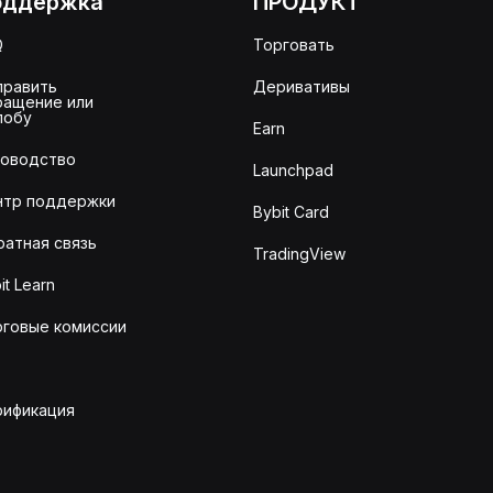
оддержка
ПРОДУКТ
Q
Торговать
править
Деривативы
ращение или
лобу
Earn
ководство
Launchpad
нтр поддержки
Bybit Card
ратная связь
TradingView
it Learn
рговые комиссии
рификация