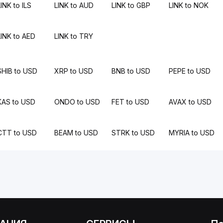
INK to ILS
LINK to AUD
LINK to GBP
LINK to NOK
LINK to AED
LINK to TRY
SHIB to USD
XRP to USD
BNB to USD
PEPE to USD
KAS to USD
ONDO to USD
FET to USD
AVAX to USD
CTT to USD
BEAM to USD
STRK to USD
MYRIA to USD