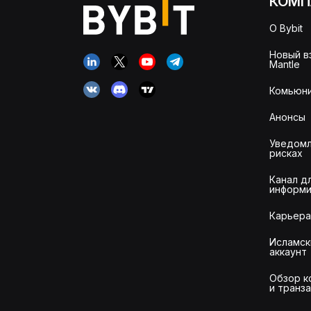
КОМП
О Bybit
Новый в
Mantle
Комьюни
Анонсы
Уведомл
рисках
Канал д
информи
Карьера
Исламск
аккаунт
Обзор к
и транз