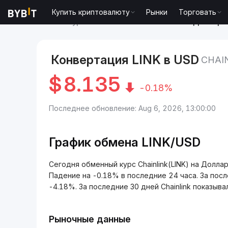
Купить криптовалюту
Рынки
Торговать
Рынки
Курс Chainlink LINK
Chainlink to Доллар
Конвертация LINK в USD
CHAI
$
8.135
-0.18%
Последнее обновление: Aug 6, 2026, 13:00:00
График обмена LINK/USD
Сегодня обменный курс Chainlink(LINK) на Долла
Падение на -0.18% в последние 24 часа. За пос
-4.18%. За последние 30 дней Chainlink показывал
Рыночные данные