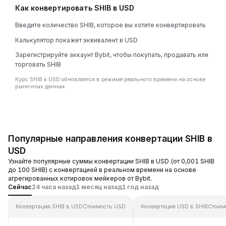
Как конвертировать SHIB в USD
Введите количество SHIB, которое вы хотите конвертировать
Калькулятор покажет эквивалент в USD
Зарегистрируйте аккаунт Bybit, чтобы покупать, продавать или
торговать SHIB
Курс SHIB к USD обновляется в режиме реального времени на основе
рыночных данных.
Популярные направления конвертации SHIB в
USD
Узнайте популярные суммы конвертации SHIB в USD (от 0,001 SHIB
до 100 SHIB) с конвертацией в реальном времени на основе
агрегированных котировок мейкеров от Bybit.
Сейчас
24 часа назад
1 месяц назад
1 год назад
Конвертация SHIB в USD
Стоимость USD
Конвертация USD в SHIB
Стоим