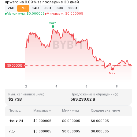
upward на 8.09% за последние 30 дней.
24H
7D
14D
30D
60D
200D
Максимум
:
$
0.000005
Минимум
:
$
0.000005
Последнее обновление: 22:36 GMT+0 2026-08-08
Исторический максимум
Исторический минимум
$0.000086
$0.000000
Рын. капитализация
Предложение в обращении
$2.73B
589,239.62 B
Период
Максимум
Минимум
Среднее значение
Из
Часы: 24
$0.000005
$0.000005
$0.000005
-0
7 дн.
$0.000005
$0.000005
$0.000005
-4