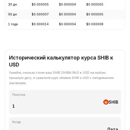
30 дн.
$0.000005
$0.000004
$0.000005
+8
90 дн.
$0.000007
$0.000004
$0.000005
-0
1 года
$0.000014
$0.000004
$0.000008
-6
Исторический калькулятор курса SHIB к
USD
Узнайте, сколько стоил ваш SHIB (SHIBA INU) в USD на любую
прошлую дату, и сравните курс обмена SHIB к USD с сегодняшним
значением.
Покупка
SHIB
Когда
Дата