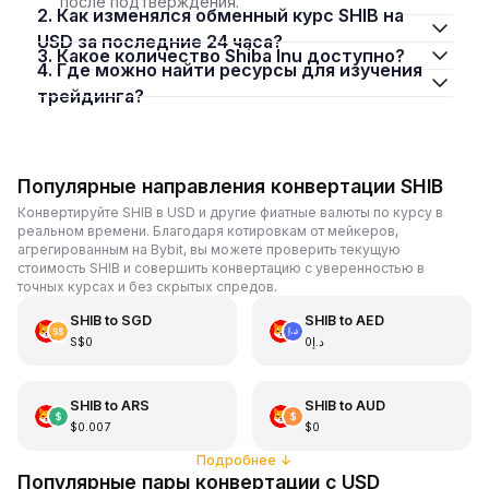
после подтверждения.
2. Как изменялся обменный курс SHIB на
USD за последние 24 часа?
3. Какое количество Shiba Inu доступно?
4. Где можно найти ресурсы для изучения
трейдинга?
Популярные направления конвертации SHIB
Конвертируйте SHIB в USD и другие фиатные валюты по курсу в
реальном времени. Благодаря котировкам от мейкеров,
агрегированным на Bybit, вы можете проверить текущую
стоимость SHIB и совершить конвертацию с уверенностью в
точных курсах и без скрытых спредов.
SHIB
to
SGD
SHIB
to
AED
S$0
د.إ0
SHIB
to
ARS
SHIB
to
AUD
$0.007
$0
Подробнее
↓
Популярные пары конвертации с USD