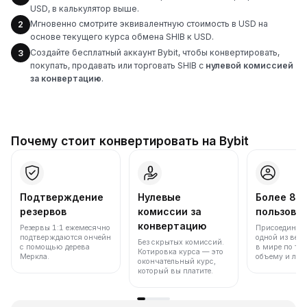
USD, в калькулятор выше.
Мгновенно смотрите эквивалентную стоимость в USD на
2
основе текущего курса обмена SHIB к USD.
Создайте бесплатный аккаунт Bybit, чтобы конвертировать,
3
покупать, продавать или торговать SHIB с
нулевой комиссией
за конвертацию
.
Почему стоит конвертировать на Bybit
Подтверждение
Нулевые
Более 86
резервов
комиссии за
пользова
конвертацию
Резервы 1:1 ежемесячно
Присоединяйт
подтверждаются ончейн
одной из вед
Без скрытых комиссий.
с помощью дерева
в мире по то
Котировка курса — это
Меркла.
объему и лик
окончательный курс,
который вы платите.