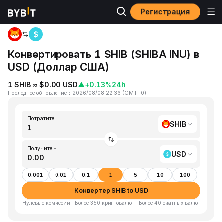
Регистрация
Главная
SHIB to USD
Конвертировать 1 SHIB (SHIBA INU) в
USD (Доллар США)
1 SHIB ≈ $0.00 USD
▲
+0.13%
24h
Последнее обновление
：
2026/08/08 22:36
(
GMT+0
)
Потратите
SHIB
Получите ~
USD
0.001
0.01
0.1
1
5
10
100
Конвертер SHIB to USD
Нулевые комиссии · Более 350 криптовалют · Более 40 фиатных валют