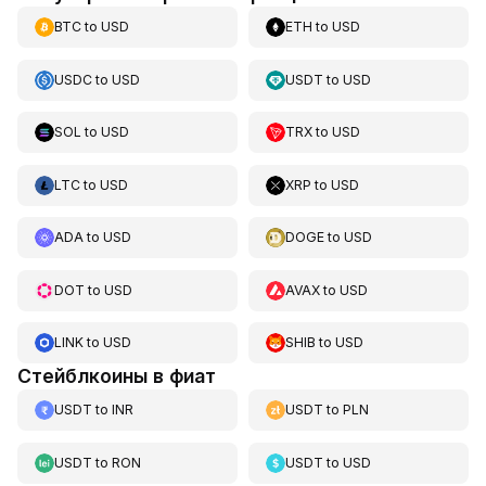
BTC
to
USD
ETH
to
USD
USDC
to
USD
USDT
to
USD
SOL
to
USD
TRX
to
USD
LTC
to
USD
XRP
to
USD
ADA
to
USD
DOGE
to
USD
DOT
to
USD
AVAX
to
USD
LINK
to
USD
SHIB
to
USD
Стейблкоины в фиат
USDT
to
INR
USDT
to
PLN
USDT
to
RON
USDT
to
USD