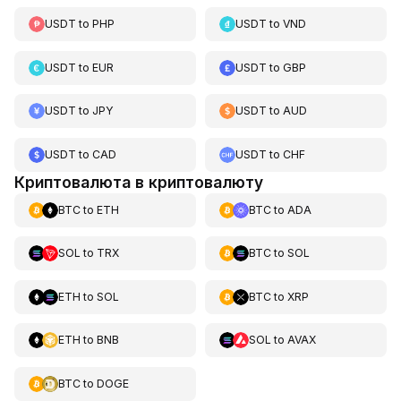
USDT
to
PHP
USDT
to
VND
USDT
to
EUR
USDT
to
GBP
USDT
to
JPY
USDT
to
AUD
USDT
to
CAD
USDT
to
CHF
Криптовалюта в криптовалюту
BTC
to
ETH
BTC
to
ADA
SOL
to
TRX
BTC
to
SOL
ETH
to
SOL
BTC
to
XRP
ETH
to
BNB
SOL
to
AVAX
BTC
to
DOGE