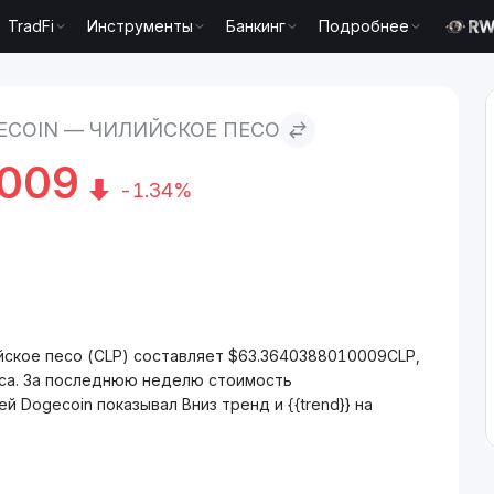
TradFi
Инструменты
Банкинг
Подробнее
кое песо
ECOIN — ЧИЛИЙСКОЕ ПЕСО
009
-1.34%
йское песо (CLP) составляет $63.3640388010009CLP,
аса. За последнюю неделю стоимость
й Dogecoin показывал Вниз тренд и {{trend}} на