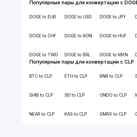
Популярные пары для конвертации с DOG
DOGE to EUR
DOGE to USD
DOGE to JPY
DOGE to CHF
DOGE to RON
DOGE to HUF
DOGE to TWD
DOGE to BRL
DOGE to MXN
Популярные пары для конвертации с CLP
BTC to CLP
ETH to CLP
BNB to CLP
SHIB to CLP
SEI to CLP
ONDO to CLP
NEAR to CLP
KAS to CLP
GMRX to CLP