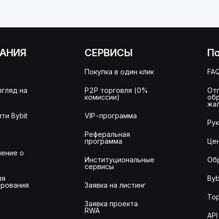
АНИЯ
СЕРВИСЫ
П
Покупка в один клик
FA
згляд на
P2P торговля (0%
От
комиссии)
об
жа
ти Bybit
VIP-программа
Ру
Реферальная
программа
Це
ение о
Институциональные
Об
сервисы
ля
Byb
рования
Заявка на листинг
То
Заявка проекта
RWA
API