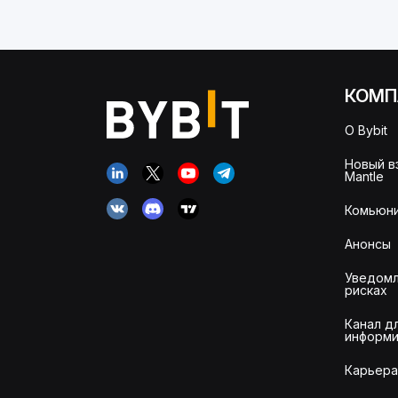
КОМП
О Bybit
Новый в
Mantle
Комьюни
Анонсы
Уведомл
рисках
Канал д
информи
Карьера