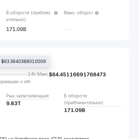
В обороте (приблиз
Макс. оборот
ительно)
171.09B
--
: $63.3640388010009
24h Макс.
$
64.45116691768473
рмацию о eth
Рын. капитализация
В обороте
(приблизительно)
9.83T
171.09B
E) на Чилийское песо (CLP) составляет