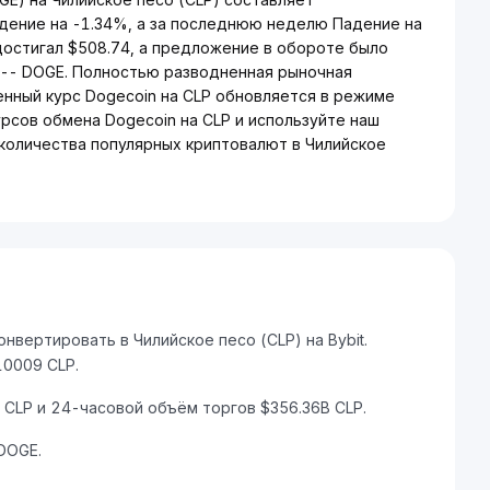
адение на -1.34%, а за последнюю неделю Падение на
достигал $508.74, а предложение в обороте было
 -- DOGE. Полностью разводненная рыночная
енный курс Dogecoin на CLP обновляется в режиме
урсов обмена Dogecoin на CLP и используйте наш
количества популярных криптовалют в Чилийское
вертировать в Чилийское песо (CLP) на Bybit.
10009 CLP.
CLP и 24-часовой объём торгов $356.36B CLP.
DOGE.