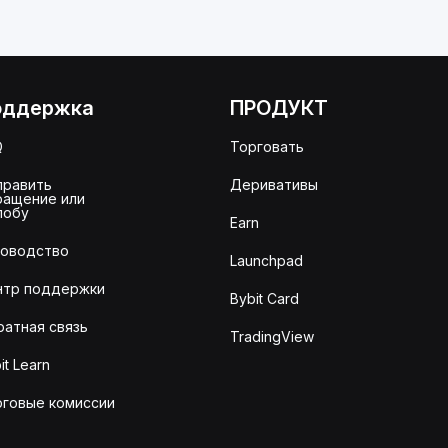
оддержка
ПРОДУКТ
Q
Торговать
править
Деривативы
ращение или
лобу
Earn
ководство
Launchpad
нтр поддержки
Bybit Card
ратная связь
TradingView
it Learn
рговые комиссии