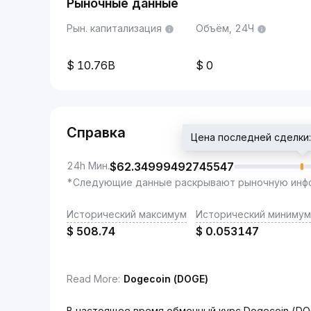
Рыночные данные
Рын. капитализация
Объём, 24Ч
10.76B
0
Справка
Цена последней сделки
24h Мин.
$
62.34999492745547
*Следующие данные раскрывают рыночную инфо
Исторический максимум
Исторический минимум
$
508.74
$
0.053147
Read More
:
Dogecoin (DOGE)
В настоящее время обменный курс Dogecoin (DOG