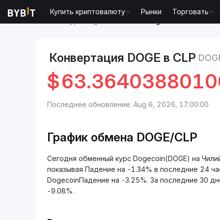
Купить криптовалюту
Рынки
Торговать
Рынки
Курс Dogecoin DOGE
Dogecoin to Чилийс
Конвертация DOGE в CLP
DOG
$
63.3640388010
Последнее обновление: Aug 6, 2026, 17:00:00
График обмена DOGE/CLP
Сегодня обменный курс Dogecoin(DOGE) на Чили
показывая Падение на -1.34% в последние 24 ч
DogecoinПадение на -3.25%. За последние 30 дне
-9.08%.