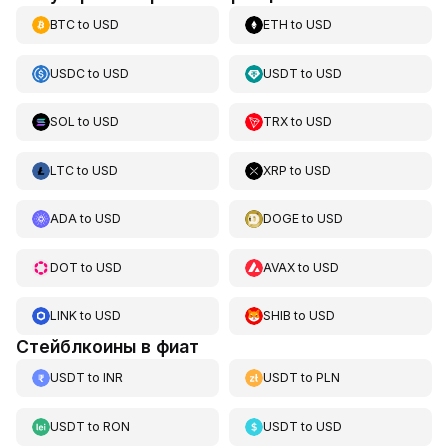
BTC
to
USD
ETH
to
USD
USDC
to
USD
USDT
to
USD
SOL
to
USD
TRX
to
USD
LTC
to
USD
XRP
to
USD
ADA
to
USD
DOGE
to
USD
DOT
to
USD
AVAX
to
USD
LINK
to
USD
SHIB
to
USD
Стейблкоины в фиат
USDT
to
INR
USDT
to
PLN
USDT
to
RON
USDT
to
USD