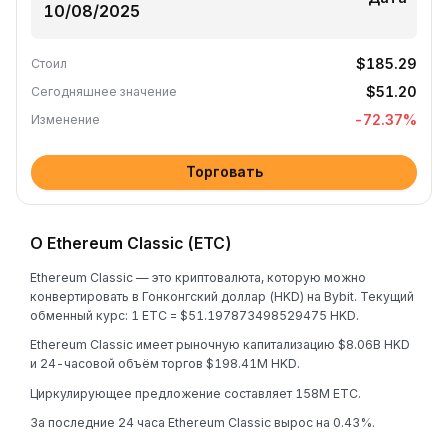
$185.29
Стоил
$51.20
Сегодняшнее значение
-72.37
%
Изменение
Торговать
О Ethereum Classic (ETC)
Ethereum Classic — это криптовалюта, которую можно
конвертировать в Гонконгский доллар (HKD) на Bybit. Текущий
обменный курс: 1 ETC = $51.197873498529475 HKD.
Ethereum Classic имеет рыночную капитализацию $8.06B HKD
и 24-часовой объём торгов $198.41M HKD.
Циркулирующее предложение составляет 158M ETC.
За последние 24 часа Ethereum Classic вырос на 0.43%.