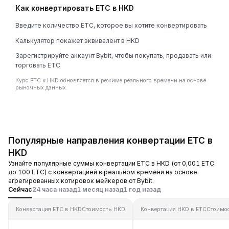
Как конвертировать ETC в HKD
Введите количество ETC, которое вы хотите конвертировать
Калькулятор покажет эквивалент в HKD
Зарегистрируйте аккаунт Bybit, чтобы покупать, продавать или
торговать ETC
Курс ETC к HKD обновляется в режиме реального времени на основе
рыночных данных.
Популярные направления конвертации ETC в
HKD
Узнайте популярные суммы конвертации ETC в HKD (от 0,001 ETC
до 100 ETC) с конвертацией в реальном времени на основе
агрегированных котировок мейкеров от Bybit.
Сейчас
24 часа назад
1 месяц назад
1 год назад
Конвертация ETC в HKD
Стоимость HKD
Конвертация HKD в ETC
Стоимо