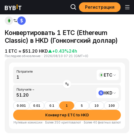
Регистрация
Главная
ETC to HKD
Конвертировать 1 ETC (Ethereum
Classic) в HKD (Гонконгский доллар)
1 ETC ≈ $51.20 HKD
▲
+0.43%
24h
Последнее обновление
：
2026/08/10 07:21
(
GMT+0
)
Потратите
ETC
Получите ~
HKD
0.001
0.01
0.1
1
5
10
100
Конвертер ETC to HKD
Нулевые комиссии · Более 350 криптовалют · Более 40 фиатных валют