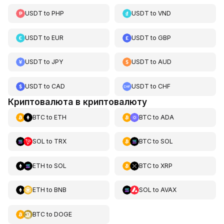
USDT
to
PHP
USDT
to
VND
USDT
to
EUR
USDT
to
GBP
USDT
to
JPY
USDT
to
AUD
USDT
to
CAD
USDT
to
CHF
Криптовалюта в криптовалюту
BTC
to
ETH
BTC
to
ADA
SOL
to
TRX
BTC
to
SOL
ETH
to
SOL
BTC
to
XRP
ETH
to
BNB
SOL
to
AVAX
BTC
to
DOGE