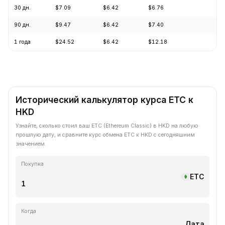
30 дн.
$7.09
$6.42
$6.76
-8
90 дн.
$9.47
$6.42
$7.40
-7
1 года
$24.52
$6.42
$12.18
-7
Исторический калькулятор курса ETC к
HKD
Узнайте, сколько стоил ваш ETC (Ethereum Classic) в HKD на любую
прошлую дату, и сравните курс обмена ETC к HKD с сегодняшним
значением.
Покупка
ETC
Когда
Дата