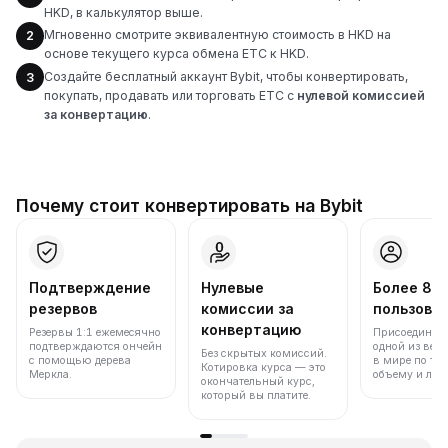
HKD, в калькулятор выше.
Мгновенно смотрите эквивалентную стоимость в HKD на
2
основе текущего курса обмена ETC к HKD.
Создайте бесплатный аккаунт Bybit, чтобы конвертировать,
3
покупать, продавать или торговать ETC с
нулевой комиссией
за конвертацию
.
Почему стоит конвертировать на Bybit
Подтверждение
Нулевые
Более 86
резервов
комиссии за
пользова
конвертацию
Резервы 1:1 ежемесячно
Присоединяйт
подтверждаются ончейн
одной из вед
Без скрытых комиссий.
с помощью дерева
в мире по то
Котировка курса — это
Меркла.
объему и лик
окончательный курс,
который вы платите.