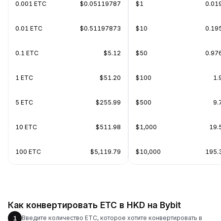
0.001 ETC
$0.05119787
$1
0.01
0.01 ETC
$0.51197873
$10
0.19
0.1 ETC
$5.12
$50
0.97
1 ETC
$51.20
$100
1.
5 ETC
$255.99
$500
9.
10 ETC
$511.98
$1,000
19.
100 ETC
$5,119.79
$10,000
195.
Как конвертировать ETC в HKD на Bybit
Введите количество ETC, которое хотите конвертировать в
1