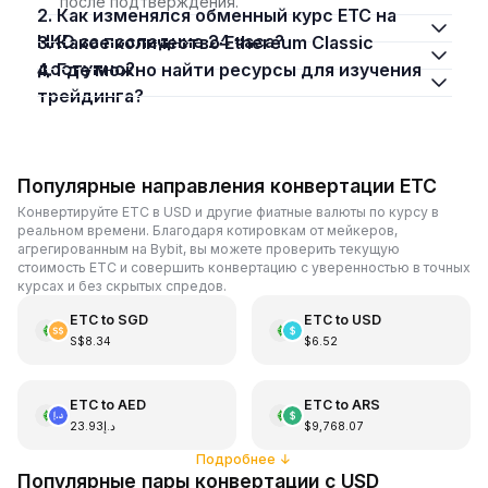
после подтверждения.
2. Как изменялся обменный курс ETC на
HKD за последние 24 часа?
3. Какое количество Ethereum Classic
доступно?
4. Где можно найти ресурсы для изучения
трейдинга?
Популярные направления конвертации ETC
Конвертируйте ETC в USD и другие фиатные валюты по курсу в
реальном времени. Благодаря котировкам от мейкеров,
агрегированным на Bybit, вы можете проверить текущую
стоимость ETC и совершить конвертацию с уверенностью в точных
курсах и без скрытых спредов.
ETC
to
SGD
ETC
to
USD
S$8.34
$6.52
ETC
to
AED
ETC
to
ARS
د.إ23.93
$9,768.07
Подробнее
↓
Популярные пары конвертации с USD