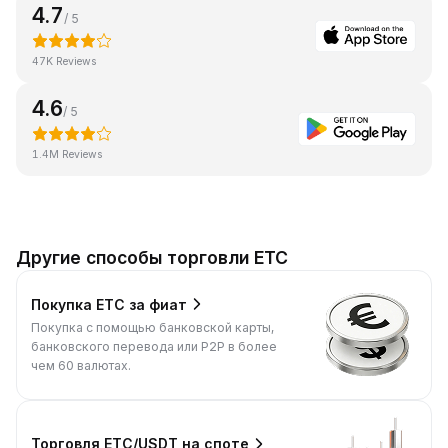
4.7
/ 5
47K Reviews
4.6
/ 5
1.4M Reviews
Другие способы торговли ETC
Покупка ETC за фиат
Покупка с помощью банковской карты,
банковского перевода или P2P в более
чем 60 валютах.
Торговля ETC/USDT на споте