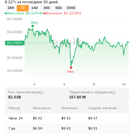
8.22% за последние 30 дней.
24H
7D
14D
30D
60D
200D
Максимум
:
$
6.629089
Минимум
:
$
6.321866
Последнее обновление: 07:21 GMT+0 2026-08-10
Исторический максимум
Исторический минимум
$167.09
$0.615038
Рын. капитализация
Предложение в обращении
$1.03B
157.80 M
Период
Максимум
Минимум
Среднее значение
Из
Часы: 24
$6.52
$6.42
$6.47
+0
7 дн.
$6.59
$6.42
$6.51
-0