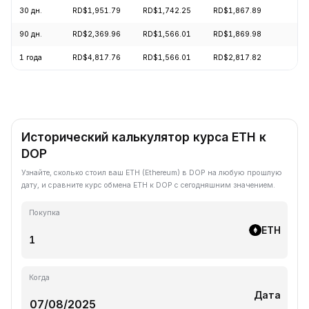
30 дн.
RD$1,951.79
RD$1,742.25
RD$1,867.89
+
90 дн.
RD$2,369.96
RD$1,566.01
RD$1,869.98
+
1 года
RD$4,817.76
RD$1,566.01
RD$2,817.82
-
Исторический калькулятор курса ETH к
DOP
Узнайте, сколько стоил ваш ETH (Ethereum) в DOP на любую прошлую
дату, и сравните курс обмена ETH к DOP с сегодняшним значением.
Покупка
ETH
Когда
Дата