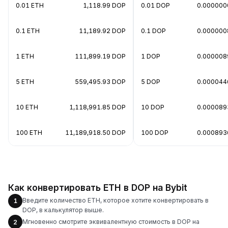
0.01 ETH
1,118.99 DOP
0.01 DOP
0.000000
0.1 ETH
11,189.92 DOP
0.1 DOP
0.000000
1 ETH
111,899.19 DOP
1 DOP
0.000008
5 ETH
559,495.93 DOP
5 DOP
0.000044
10 ETH
1,118,991.85 DOP
10 DOP
0.000089
100 ETH
11,189,918.50 DOP
100 DOP
0.000893
Как конвертировать ETH в DOP на Bybit
Введите количество ETH, которое хотите конвертировать в
1
DOP, в калькулятор выше.
Мгновенно смотрите эквивалентную стоимость в DOP на
2