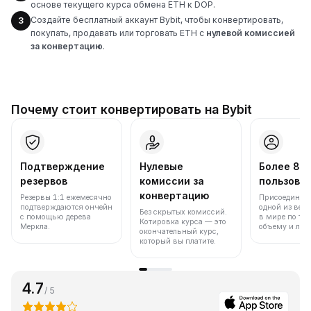
основе текущего курса обмена ETH к DOP.
Создайте бесплатный аккаунт Bybit, чтобы конвертировать,
3
покупать, продавать или торговать ETH с
нулевой комиссией
за конвертацию
.
Почему стоит конвертировать на Bybit
Подтверждение
Нулевые
Более 86
резервов
комиссии за
пользова
конвертацию
Резервы 1:1 ежемесячно
Присоединяйт
подтверждаются ончейн
одной из вед
Без скрытых комиссий.
с помощью дерева
в мире по то
Котировка курса — это
Меркла.
объему и лик
окончательный курс,
который вы платите.
4.7
/ 5