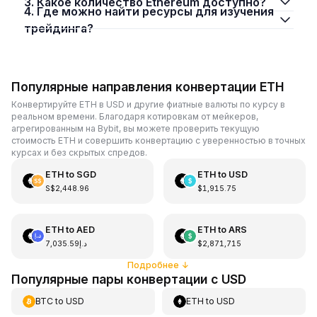
3. Какое количество Ethereum доступно?
4. Где можно найти ресурсы для изучения
трейдинга?
Популярные направления конвертации ETH
Конвертируйте ETH в USD и другие фиатные валюты по курсу в
реальном времени. Благодаря котировкам от мейкеров,
агрегированным на Bybit, вы можете проверить текущую
стоимость ETH и совершить конвертацию с уверенностью в точных
курсах и без скрытых спредов.
ETH
to
SGD
ETH
to
USD
S$2,448.96
$1,915.75
ETH
to
AED
ETH
to
ARS
د.إ7,035.59
$2,871,715
Подробнее
↓
Популярные пары конвертации с USD
BTC
to
USD
ETH
to
USD