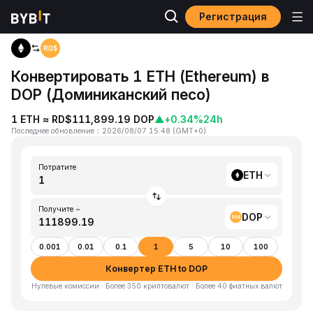
Регистрация
Главная
ETH to DOP
Конвертировать 1 ETH (Ethereum) в
DOP (Доминиканский песо)
1 ETH ≈ RD$111,899.19 DOP
▲
+0.34%
24h
Последнее обновление
：
2026/08/07 15:48
(
GMT+0
)
Потратите
ETH
Получите ~
DOP
0.001
0.01
0.1
1
5
10
100
Конвертер ETH to DOP
Нулевые комиссии · Более 350 криптовалют · Более 40 фиатных валют