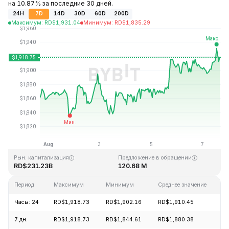
на 10.87% за последние 30 дней.
24H
7D
14D
30D
60D
200D
Максимум
:
RD$
1,931.04
Минимум
:
RD$
1,835.29
Последнее обновление: 15:48 GMT+0 2026-08-07
Исторический максимум
Исторический минимум
RD$4,946.05
RD$0.432979
Рын. капитализация
Предложение в обращении
RD$231.23B
120.68 M
Период
Максимум
Минимум
Среднее значение
И
Часы: 24
RD$1,918.73
RD$1,902.16
RD$1,910.45
+
7 дн.
RD$1,918.73
RD$1,844.61
RD$1,880.38
+