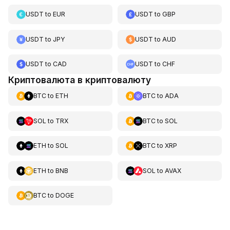
USDT
to
EUR
USDT
to
GBP
USDT
to
JPY
USDT
to
AUD
USDT
to
CAD
USDT
to
CHF
Криптовалюта в криптовалюту
BTC
to
ETH
BTC
to
ADA
SOL
to
TRX
BTC
to
SOL
ETH
to
SOL
BTC
to
XRP
ETH
to
BNB
SOL
to
AVAX
BTC
to
DOGE