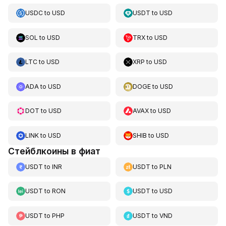
USDC
to
USD
USDT
to
USD
SOL
to
USD
TRX
to
USD
LTC
to
USD
XRP
to
USD
ADA
to
USD
DOGE
to
USD
DOT
to
USD
AVAX
to
USD
LINK
to
USD
SHIB
to
USD
Стейблкоины в фиат
USDT
to
INR
USDT
to
PLN
USDT
to
RON
USDT
to
USD
USDT
to
PHP
USDT
to
VND