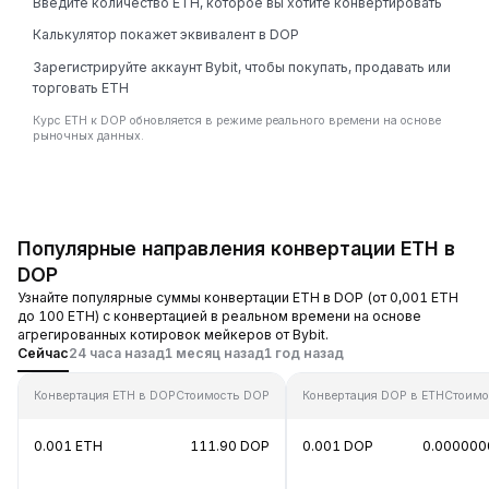
Введите количество ETH, которое вы хотите конвертировать
Калькулятор покажет эквивалент в DOP
Зарегистрируйте аккаунт Bybit, чтобы покупать, продавать или
торговать ETH
Курс ETH к DOP обновляется в режиме реального времени на основе
рыночных данных.
Популярные направления конвертации ETH в
DOP
Узнайте популярные суммы конвертации ETH в DOP (от 0,001 ETH
до 100 ETH) с конвертацией в реальном времени на основе
агрегированных котировок мейкеров от Bybit.
Сейчас
24 часа назад
1 месяц назад
1 год назад
Конвертация ETH в DOP
Стоимость DOP
Конвертация DOP в ETH
Стоимо
0.001 ETH
111.90 DOP
0.001 DOP
0.000000