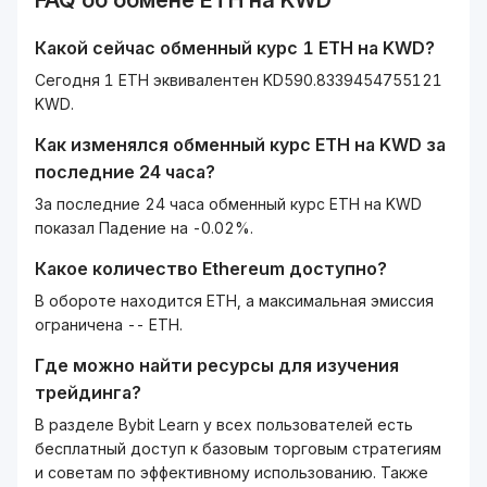
FAQ об обмене
ETH
на
KWD
Какой сейчас обменный курс 1
ETH
на
KWD
?
Сегодня 1 ETH эквивалентен KD590.8339454755121
KWD.
Как изменялся обменный курс
ETH
на
KWD
за
последние 24 часа?
За последние 24 часа обменный курс ETH на KWD
показал Падение на -0.02%.
Какое количество
Ethereum
доступно?
В обороте находится ETH, а максимальная эмиссия
ограничена -- ETH.
Где можно найти ресурсы для изучения
трейдинга?
В разделе Bybit Learn у всех пользователей есть
бесплатный доступ к базовым торговым стратегиям
и советам по эффективному использованию. Также