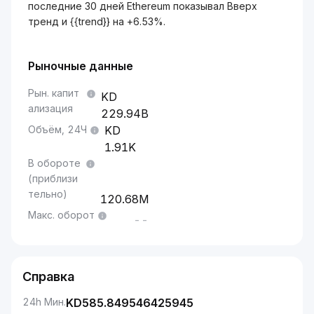
последние 30 дней Ethereum показывал Вверх
тренд и {{trend}} на +6.53%.
Рыночные данные
Рын. капит
ализация
229.94B
Объём, 24Ч
1.91K
В обороте
(приблизи
тельно)
120.68M
Макс. оборот
--
Справка
24h Мин.
KD
585.849546425945