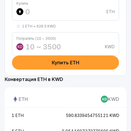
Купить
ETH
1 ETH ≈ 626.5 KWD
Потратить (10 ~ 3500)
KWD
KD
Купить ETH
Конвертация ETH в KWD
ETH
KWD
1 ETH
590.8339454755121 KWD