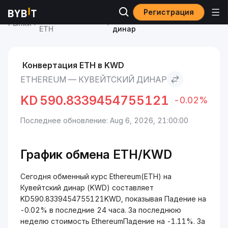
Регистрация
Курс Ethereum
Ethereum to Кувейтский
Рынки
ETH
динар
Конвертация ETH в KWD
ETHEREUM — КУВЕЙТСКИЙ ДИНАР
KD
590.8339454755121
-0.02%
Последнее обновление: Aug 6, 2026, 21:00:00
График обмена ETH/KWD
Сегодня обменный курс Ethereum(ETH) на
Кувейтский динар (KWD) составляет
KD590.8339454755121KWD, показывая Падение на
-0.02% в последние 24 часа. За последнюю
неделю стоимость EthereumПадение на -1.11%. За