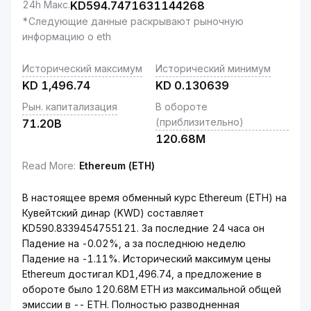
24h Макс.
KD
594.7471631144268
*Следующие данные раскрывают рыночную
информацию о eth
Исторический максимум
Исторический минимум
KD
1,496.74
KD
0.130639
Рын. капитализация
В обороте
(приблизительно)
71.20B
120.68M
Read More
:
Ethereum (ETH)
В настоящее время обменный курс Ethereum (ETH) на
Кувейтский динар (KWD) составляет
KD590.8339454755121. За последние 24 часа он
Падение на -0.02%, а за последнюю неделю
Падение на -1.11%. Исторический максимум цены
Ethereum достигал KD1,496.74, а предложение в
обороте было 120.68M ETH из максимальной общей
эмиссии в -- ETH. Полностью разводненная