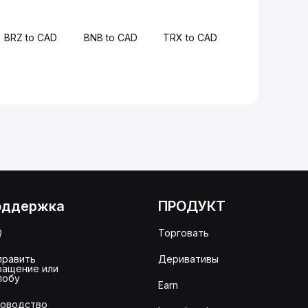
BRZ to CAD
BNB to CAD
TRX to CAD
оддержка
ПРОДУКТ
Q
Торговать
править
Деривативы
ращение или
лобу
Earn
ководство