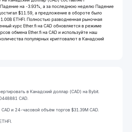
 Падение на -3.93%, а за последнюю неделю Падение
 достигал $11.59, а предложение в обороте было
 1.00B ETHFI. Полностью разводненная рыночная
енный курс Ether.fi на CAD обновляется в режиме
рсов обмена Ether.fi на CAD и используйте наш
количества популярных криптовалют в Канадский
ертировать в Канадский доллар (CAD) на Bybit.
60448881 CAD.
M CAD и 24-часовой объём торгов $31.39M CAD.
THFI.