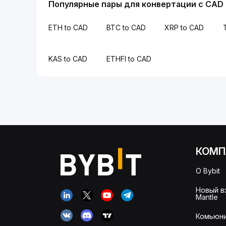
Популярные пары для конвертации с CAD
ETH to CAD
BTC to CAD
XRP to CAD
KAS to CAD
ETHFI to CAD
КОМП
О Bybit
Новый в
Mantle
Комьюни