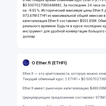
$0.5007027360448881. За последние 24 часа он
на -9.91%. Исторический максимум цены Ether.fi
973.47M ETHFI из максимальной общей эмиссии в
капитализация Ether.fi составляет $501.65M. Обм
реального времени. Будьте в курсе последних ку
инструмент для удобной конвертации большого 
доллар.
О Ether.fi (ETHFI)
Ether.fi — это криптовалюта, которую можно конв
Текущий обменный курс: 1 ETHFI = $0.50070273
Ether.fi имеет рыночную капитализацию $489.06
Циркулирующее предложение составляет 973M E