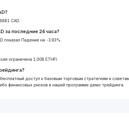
AD
?
8881 CAD.
AD
за последние 24 часа?
D показал Падение на -3.93%.
сия ограничена 1.00B ETHFI.
трейдинга?
ть бесплатный доступ к базовым торговым стратегиям и совета
либо финансовых рисков в нашей программе демо трейдинга.