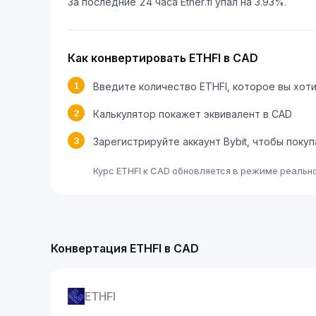
За последние 24 часа Ether.fi упал на 3.93%.
Как конвертировать ETHFI в CAD
1
Введите количество ETHFI, которое вы хот
2
Калькулятор покажет эквивалент в CAD
3
Зарегистрируйте аккаунт Bybit, чтобы покуп
Курс ETHFI к CAD обновляется в режиме реальн
Конвертация ETHFI в CAD
ETHFI