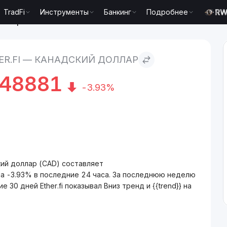
TradFi
Инструменты
Банкинг
Подробнее
доллар
ER.FI — КАНАДСКИЙ ДОЛЛАР
48881
-3.93%
ский доллар (CAD) составляет
а -3.93% в последние 24 часа. За последнюю неделю
 30 дней Ether.fi показывал Вниз тренд и {{trend}} на