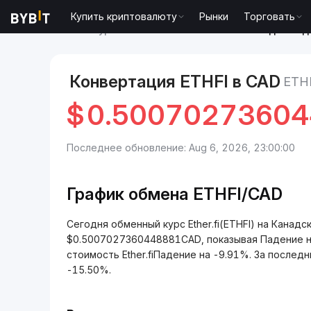
Купить криптовалюту
Рынки
Торговать
Рынки
Курс Ether.fi ETHFI
Ether.fi to Канадский 
Конвертация ETHFI в CAD
ETH
$
0.50070273604
Последнее обновление: Aug 6, 2026, 23:00:00
График обмена ETHFI/CAD
Сегодня обменный курс Ether.fi(ETHFI) на Канад
$0.5007027360448881CAD, показывая Падение н
стоимость Ether.fiПадение на -9.91%. За последние
-15.50%.