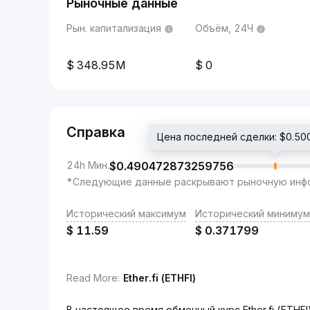
Рыночные данные
Рын. капитализация
Объём, 24Ч
348.95M
0
Справка
Цена последней сделки: $0.5
24h Мин.
$
0.490472873259756
*Следующие данные раскрывают рыночную инфо
Исторический максимум
Исторический минимум
$
11.59
$
0.371799
Read More
:
Ether.fi (ETHFI)
В настоящее время обменный курс Ether.fi (ETHF