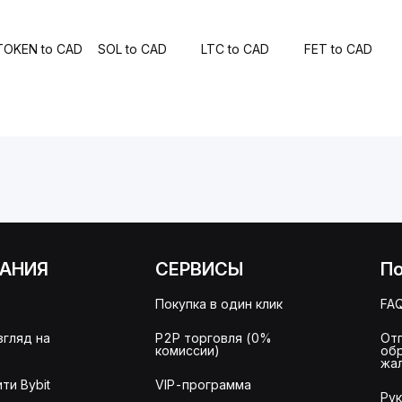
TOKEN to CAD
SOL to CAD
LTC to CAD
FET to CAD
АНИЯ
СЕРВИСЫ
П
Покупка в один клик
FA
згляд на
P2P торговля (0%
От
комиссии)
об
жа
ти Bybit
VIP-программа
Ру