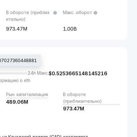
В обороте (приблиз
Макс. оборот
ительно)
973.47M
1.00B
007027360448881
24h Макс.
$
0.5253665148145216
рмацию о eth
Рын. капитализация
В обороте
(приблизительно)
489.06M
973.47M
I) на Канадский доллар (CAD) составляет