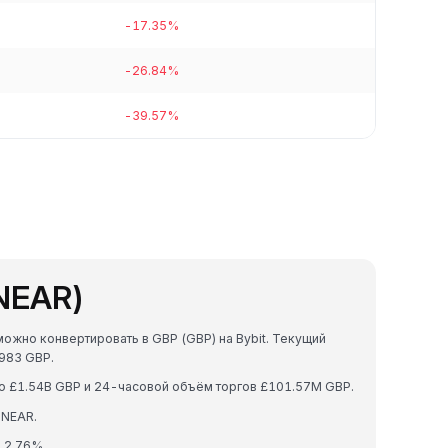
-17.35%
-26.84%
-39.57%
(NEAR)
можно конвертировать в GBP (GBP) на Bybit. Текущий
983 GBP.
ю £1.54B GBP и 24-часовой объём торгов £101.57M GBP.
 NEAR.
 2.76%.