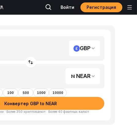
Регистрация
Войти
GBP
NEAR
100
500
1000
10000
Конвертер GBP to NEAR
и · Более 350 криптовалют · Более 40 фиатных валют