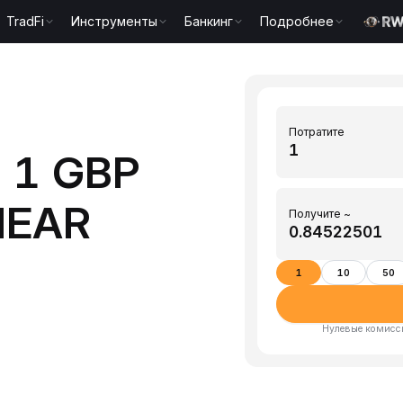
TradFi
Инструменты
Банкинг
Подробнее
Потратите
 1 GBP
NEAR
Получите ~
1
10
50
Нулевые комисси