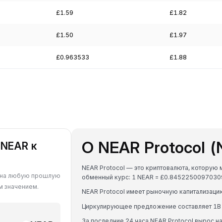
£1.59
£1.82
£1.50
£1.97
£0.963533
£1.88
О NEAR Protocol 
 NEAR к
NEAR Protocol — это криптовалюта, которую 
AR на любую прошлую
обменный курс: 1 NEAR = £0.8452250097030
м значением.
NEAR Protocol имеет рыночную капитализаци
Циркулирующее предложение составляет 1B
За последние 24 часа NEAR Protocol вырос на