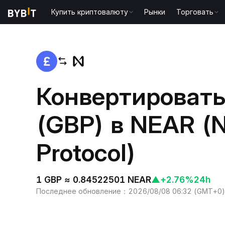
Купить криптовалюту
Рынки
Торговать
Главная
GBP to NEAR
Конвертировать
(GBP) в NEAR (
Protocol)
1 GBP ≈ 0.84522501 NEAR
▲
+2.76%
24h
Последнее обновление
：
2026/08/08 06:32
(
GMT+0
)