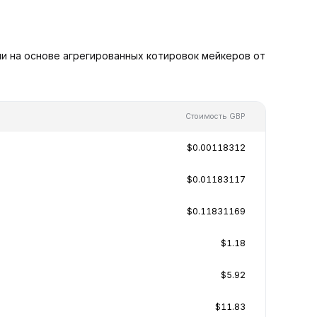
ни на основе агрегированных котировок мейкеров от
Стоимость GBP
$0.00118312
$0.01183117
$0.11831169
$1.18
$5.92
$11.83