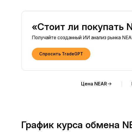
«Стоит ли покупать N
Получайте созданный ИИ анализ рынка NEAR
Спросить TradeGPT
Цена NEAR
График курса обмена N