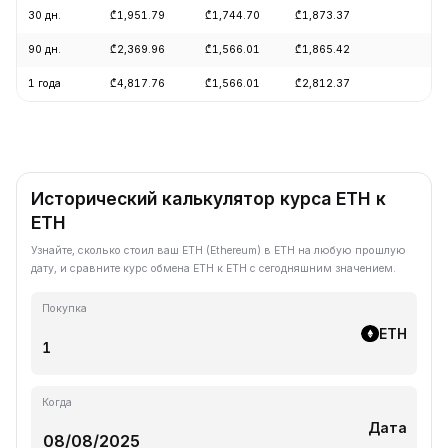
30 дн.
₾1,951.79
₾1,744.70
₾1,873.37
+9
90 дн.
₾2,369.96
₾1,566.01
₾1,865.42
+1
1 года
₾4,817.76
₾1,566.01
₾2,812.37
-5
Исторический калькулятор курса ETH к
ETH
Узнайте, сколько стоил ваш ETH (Ethereum) в ETH на любую прошлую
дату, и сравните курс обмена ETH к ETH с сегодняшним значением.
Покупка
ETH
Когда
Дата