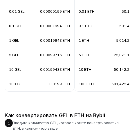
0.01 GEL
0.00000199 ETH
0.01 ETH
50.1
0.1 GEL
0.00001994 ETH
0.1 ETH
501.4
1 GEL
0.00019943 ETH
1 ETH
5,014.2
5 GEL
0.00099716 ETH
5 ETH
25,071.1
10 GEL
0.00199433 ETH
10 ETH
50,142.2
100 GEL
0.0199 ETH
100 ETH
501,422.4
Как конвертировать GEL в ETH на Bybit
Введите количество GEL, которое хотите конвертировать в
1
ETH, в калькулятор выше.