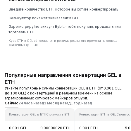
Введите количество ETH, которое вы хотите конвертировать
Калькулятор покажет эквивалент в GEL
Зарегистрируйте аккаунт Bybit, чтобы покупать, продавать или
торговать ETH
Курс ETH к GEL обновляется в режиме реального времени на основе
рыночных данных.
Популярные направления конвертации GEL в
ETH
Узнайте популярные суммы конвертации GEL в ETH (от 0,001 GEL
до 100 GEL) с конвертацией в реальном времени на основе
агрегированных котировок мейкеров от Bybit.
Сейчас
24 часа назад
1 месяц назад
1 год назад
Конвертация GEL в ETH
Стоимость ETH
Конвертация ETH в GEL
Стоимос
0.001 GEL
0.00000020 ETH
0.001 ETH
5.0