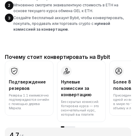
Мгновенно смотрите эквивалентную стоимость в ETH на
2
основе текущего курса обмена GEL к ETH.
Создайте бесплатный аккаунт Bybit, чтобы конвертировать,
3
покупать, продавать или торговать crypto с
нулевой
комиссией за конвертацию
.
Почему стоит конвертировать на Bybit
Подтверждение
Нулевые
Более 86
резервов
комиссии за
пользова
конвертацию
Резервы 1:1 ежемесячно
Присоединяйт
подтверждаются ончейн
одной из вед
Без скрытых комиссий.
с помощью дерева
в мире по то
Котировка курса — это
Меркла.
объему и лик
окончательный курс,
который вы платите.
4.7