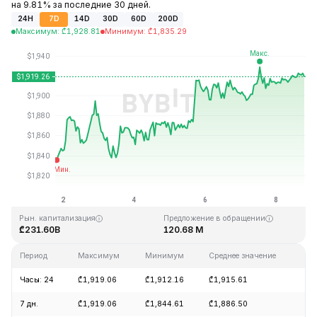
на 9.81% за последние 30 дней.
24H
7D
14D
30D
60D
200D
Максимум
:
₾
1,928.81
Минимум
:
₾
1,835.29
Последнее обновление: 18:31 GMT+0 2026-08-08
Исторический максимум
Исторический минимум
₾4,946.05
₾0.432979
Рын. капитализация
Предложение в обращении
₾231.60B
120.68 M
Период
Максимум
Минимум
Среднее значение
Из
Часы: 24
₾1,919.06
₾1,912.16
₾1,915.61
+0
7 дн.
₾1,919.06
₾1,844.61
₾1,886.50
+3