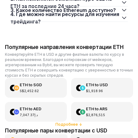
ETH за последние 24 часа?
3. Какое количество Ethereum доступно?
4. Где можно найти ресурсы для изучения
трейдинга?
Популярные направления конвертации ETH
Конвертируйте ETH в USD и другие фиатные валюты по курсу в
реальном времени. Благодаря котировкам от мейкеров,
агрегированным на Bybit, вы можете проверить текущую
стоимость ETH и совершить конвертацию с уверенностью в точных
курсах и без скрытых спредов.
ETH
to
SGD
ETH
to
USD
S$2,452.62
$1,918.96
ETH
to
AED
ETH
to
ARS
د.إ7,047.37
$2,876,515
Подробнее
↓
Популярные пары конвертации с USD