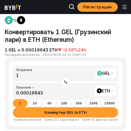
Регистрация
Главная
GEL to ETH
Конвертировать 1 GEL (Грузинский
лари) в ETH (Ethereum)
1 GEL ≈ 0.00019943 ETH
▼
-0.56%
24h
Последнее обновление
：
2026/08/08 18:31
(
GMT+0
)
Потратите
GEL
Получите ~
ETH
1
10
50
100
500
1000
10000
Конвертер GEL to ETH
Нулевые комиссии · Более 350 криптовалют · Более 40 фиатных валют