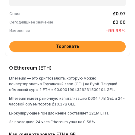
₾0.97
Стоил
₾0.00
Сегодняшнее значение
-99.98
%
Изменение
Торговать
О Ethereum (ETH)
Ethereum — это криптовалюта, которую можно
конвертировать в Грузинский лари (GEL) на Bybit. Текущий
обменный курс: 1 ETH = ₾0.0001994326231500104 GEL.
Ethereum имеет рыночную капитализацию ₾604.47B GEL и 24-
часовой объём торгов ₾10.17B GEL.
Циркулирующее предложение составляет 121M ETH.
За последние 24 часа Ethereum упал на 0.56%.
Как конвертировать ETH в GEL