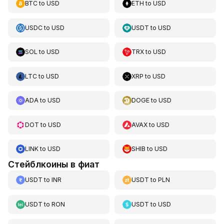
BTC
to
USD
ETH
to
USD
USDC
to
USD
USDT
to
USD
SOL
to
USD
TRX
to
USD
LTC
to
USD
XRP
to
USD
ADA
to
USD
DOGE
to
USD
DOT
to
USD
AVAX
to
USD
LINK
to
USD
SHIB
to
USD
Стейблкоины в фиат
USDT
to
INR
USDT
to
PLN
USDT
to
RON
USDT
to
USD