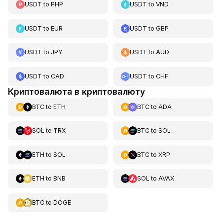
USDT
to
PHP
USDT
to
VND
USDT
to
EUR
USDT
to
GBP
USDT
to
JPY
USDT
to
AUD
USDT
to
CAD
USDT
to
CHF
Криптовалюта в криптовалюту
BTC
to
ETH
BTC
to
ADA
SOL
to
TRX
BTC
to
SOL
ETH
to
SOL
BTC
to
XRP
ETH
to
BNB
SOL
to
AVAX
BTC
to
DOGE