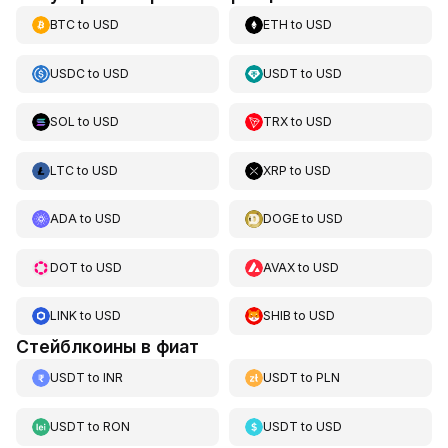
BTC
to
USD
ETH
to
USD
USDC
to
USD
USDT
to
USD
SOL
to
USD
TRX
to
USD
LTC
to
USD
XRP
to
USD
ADA
to
USD
DOGE
to
USD
DOT
to
USD
AVAX
to
USD
LINK
to
USD
SHIB
to
USD
Стейблкоины в фиат
USDT
to
INR
USDT
to
PLN
USDT
to
RON
USDT
to
USD