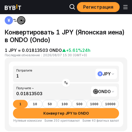
Регистрация
Главная
JPY to ONDO
Конвертировать 1 JPY (Японская иена)
в ONDO (Ondo)
1 JPY ≈ 0.01813503 ONDO
▲
+5.61%
24h
Последнее обновление
：
2026/08/07 15:30
(
GMT+0
)
Потратите
JPY
Получите ~
ONDO
1
10
50
100
500
1000
10000
Конвертер JPY to ONDO
Нулевые комиссии · Более 350 криптовалют · Более 40 фиатных валют