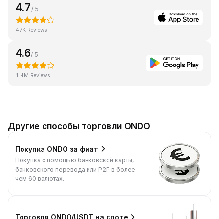
4.7
/ 5
47K Reviews
4.6
/ 5
1.4M Reviews
Другие способы торговли ONDO
Покупка ONDO за фиат
Покупка с помощью банковской карты,
банковского перевода или P2P в более
чем 60 валютах.
Торговля ONDO/USDT на споте