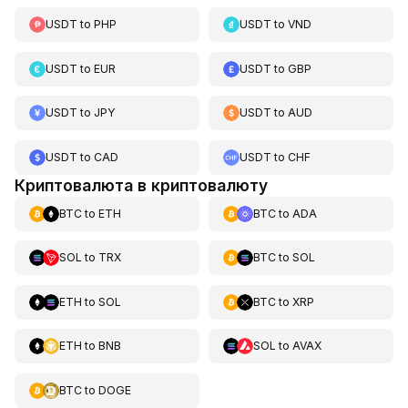
USDT
to
PHP
USDT
to
VND
USDT
to
EUR
USDT
to
GBP
USDT
to
JPY
USDT
to
AUD
USDT
to
CAD
USDT
to
CHF
Криптовалюта в криптовалюту
BTC
to
ETH
BTC
to
ADA
SOL
to
TRX
BTC
to
SOL
ETH
to
SOL
BTC
to
XRP
ETH
to
BNB
SOL
to
AVAX
BTC
to
DOGE