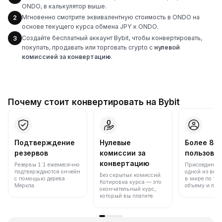
ONDO, в калькулятор выше.
Мгновенно смотрите эквивалентную стоимость в ONDO на
2
основе текущего курса обмена JPY к ONDO.
Создайте бесплатный аккаунт Bybit, чтобы конвертировать,
3
покупать, продавать или торговать crypto с
нулевой
комиссией за конвертацию
.
Почему стоит конвертировать на Bybit
Подтверждение
Нулевые
Более 86
резервов
комиссии за
пользова
конвертацию
Резервы 1:1 ежемесячно
Присоединяйт
подтверждаются ончейн
одной из вед
Без скрытых комиссий.
с помощью дерева
в мире по то
Котировка курса — это
Меркла.
объему и лик
окончательный курс,
который вы платите.