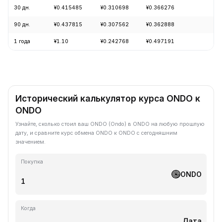
30 дн.
¥0.415485
¥0.310698
¥0.366276
+1
90 дн.
¥0.437815
¥0.307562
¥0.362888
-4
1 года
¥1.10
¥0.242768
¥0.497191
-6
Исторический калькулятор курса ONDO к
ONDO
Узнайте, сколько стоил ваш ONDO (Ondo) в ONDO на любую прошлую
дату, и сравните курс обмена ONDO к ONDO с сегодняшним
значением.
Покупка
ONDO
Когда
Дата