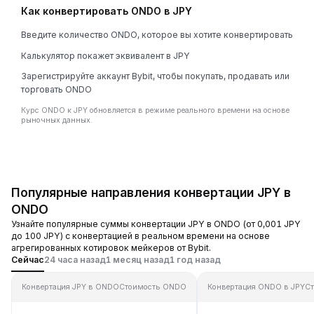
Как конвертировать ONDO в JPY
Введите количество ONDO, которое вы хотите конвертировать
Калькулятор покажет эквивалент в JPY
Зарегистрируйте аккаунт Bybit, чтобы покупать, продавать или
торговать ONDO
Курс ONDO к JPY обновляется в режиме реального времени на основе
рыночных данных.
Популярные направления конвертации JPY в
ONDO
Узнайте популярные суммы конвертации JPY в ONDO (от 0,001 JPY
до 100 JPY) с конвертацией в реальном времени на основе
агрегированных котировок мейкеров от Bybit.
Сейчас
24 часа назад
1 месяц назад
1 год назад
Конвертация JPY в ONDO
Стоимость ONDO
Конвертация ONDO в JPY
Ст