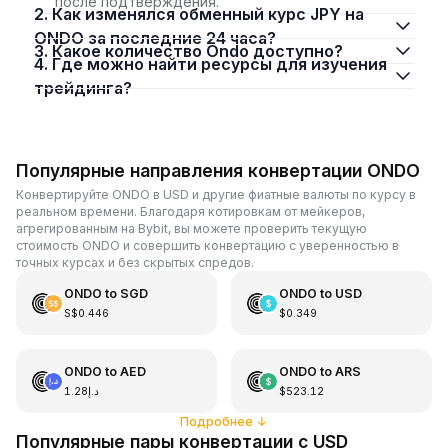
после подтверждения.
2. Как изменялся обменный курс JPY на
ONDO за последние 24 часа?
3. Какое количество Ondo доступно?
4. Где можно найти ресурсы для изучения
трейдинга?
Популярные направления конвертации ONDO
Конвертируйте ONDO в USD и другие фиатные валюты по курсу в
реальном времени. Благодаря котировкам от мейкеров,
агрегированным на Bybit, вы можете проверить текущую
стоимость ONDO и совершить конвертацию с уверенностью в
точных курсах и без скрытых спредов.
ONDO
to
SGD
ONDO
to
USD
S$0.446
$0.349
ONDO
to
AED
ONDO
to
ARS
د.إ1.28
$523.12
Подробнее
↓
Популярные пары конвертации с USD