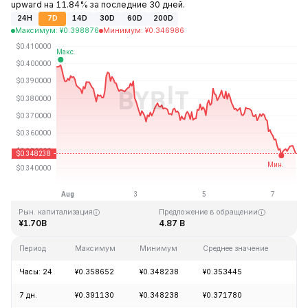
upward на 11.84% за последние 30 дней.
24H
7D
14D
30D
60D
200D
Максимум
:
¥
0.398876
Минимум
:
¥
0.346986
Последнее обновление: 15:30 GMT+0 2026-08-07
Исторический максимум
Исторический минимум
¥2.14
¥0.082171
Рын. капитализация
Предложение в обращении
¥1.70B
4.87 B
Период
Максимум
Минимум
Среднее значение
Из
Часы: 24
¥0.358652
¥0.348238
¥0.353445
-5
7 дн.
¥0.391130
¥0.348238
¥0.371780
-1