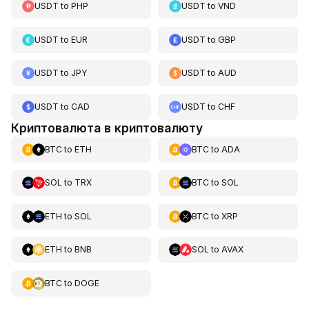
USDT
to
PHP
USDT
to
VND
USDT
to
EUR
USDT
to
GBP
USDT
to
JPY
USDT
to
AUD
USDT
to
CAD
USDT
to
CHF
Криптовалюта в криптовалюту
BTC
to
ETH
BTC
to
ADA
SOL
to
TRX
BTC
to
SOL
ETH
to
SOL
BTC
to
XRP
ETH
to
BNB
SOL
to
AVAX
BTC
to
DOGE