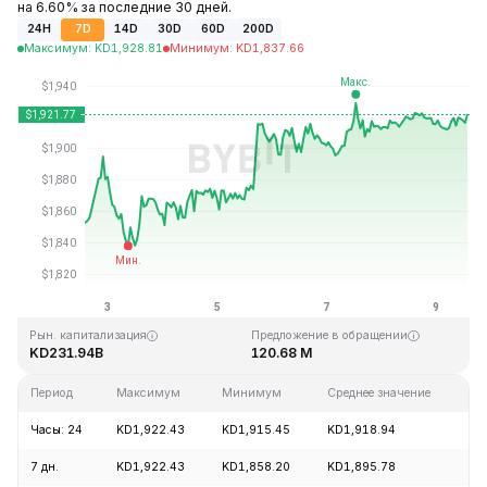
на 6.60% за последние 30 дней.
24H
7D
14D
30D
60D
200D
Максимум
:
KD
1,928.81
Минимум
:
KD
1,837.66
Последнее обновление: 14:08 GMT+0 2026-08-09
Исторический максимум
Исторический минимум
KD4,946.05
KD0.432979
Рын. капитализация
Предложение в обращении
KD231.94B
120.68 M
Период
Максимум
Минимум
Среднее значение
И
Часы: 24
KD1,922.43
KD1,915.45
KD1,918.94
+
7 дн.
KD1,922.43
KD1,858.20
KD1,895.78
+