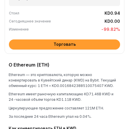
KD0.94
Стоил
KD0.00
Сегодняшнее значение
-99.82
%
Изменение
Торговать
О Ethereum (ETH)
Ethereum — это криптовалюта, которую можно
конвертировать в Кувейтский динар (KWD) на Bybit. Текущий
обменный курс: 1 ETH = KD0.0016842388510075407 KWD.
Ethereum имеет рыночную капитализацию KD71.46B KWD и
24-часовой объём торгов KD1.11B KWD.
Циркулирующее предложение составляет 121M ETH.
За последние 24 часа Ethereum упал на 0.04%.
Как конвертировать ETH в KWD