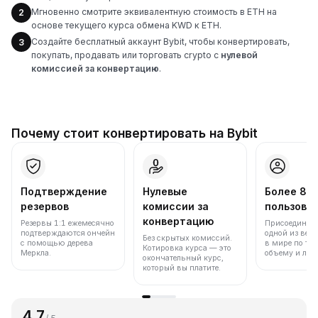
Мгновенно смотрите эквивалентную стоимость в ETH на
2
основе текущего курса обмена KWD к ETH.
Создайте бесплатный аккаунт Bybit, чтобы конвертировать,
3
покупать, продавать или торговать crypto с
нулевой
комиссией за конвертацию
.
Почему стоит конвертировать на Bybit
Подтверждение
Нулевые
Более 86
резервов
комиссии за
пользова
конвертацию
Резервы 1:1 ежемесячно
Присоединяйт
подтверждаются ончейн
одной из вед
Без скрытых комиссий.
с помощью дерева
в мире по то
Котировка курса — это
Меркла.
объему и лик
окончательный курс,
который вы платите.
4.7