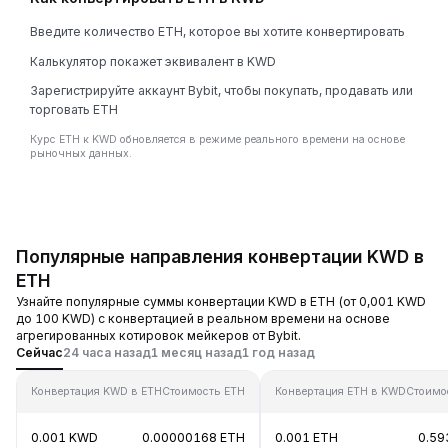
Введите количество ETH, которое вы хотите конвертировать
Калькулятор покажет эквивалент в KWD
Зарегистрируйте аккаунт Bybit, чтобы покупать, продавать или
торговать ETH
Курс ETH к KWD обновляется в режиме реального времени на основе
рыночных данных.
Популярные направления конвертации KWD в
ETH
Узнайте популярные суммы конвертации KWD в ETH (от 0,001 KWD
до 100 KWD) с конвертацией в реальном времени на основе
агрегированных котировок мейкеров от Bybit.
Сейчас
24 часа назад
1 месяц назад
1 год назад
Конвертация KWD в ETH
Стоимость ETH
Конвертация ETH в KWD
Стоимо
0.001 KWD
0.00000168 ETH
0.001 ETH
0.59