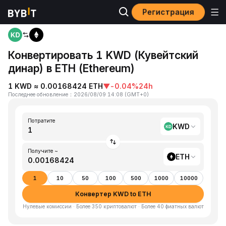
Регистрация
Главная
KWD to ETH
Конвертировать 1 KWD (Кувейтский
динар) в ETH (Ethereum)
1 KWD ≈ 0.00168424 ETH
▼
-0.04%
24h
Последнее обновление
：
2026/08/09 14:08
(
GMT+0
)
Потратите
KWD
Получите ~
ETH
1
10
50
100
500
1000
10000
Конвертер KWD to ETH
Нулевые комиссии · Более 350 криптовалют · Более 40 фиатных валют