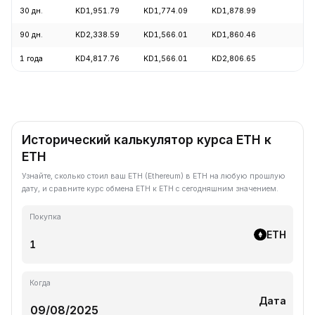
30 дн.
KD1,951.79
KD1,774.09
KD1,878.99
+
90 дн.
KD2,338.59
KD1,566.01
KD1,860.46
+
1 года
KD4,817.76
KD1,566.01
KD2,806.65
-
Исторический калькулятор курса ETH к
ETH
Узнайте, сколько стоил ваш ETH (Ethereum) в ETH на любую прошлую
дату, и сравните курс обмена ETH к ETH с сегодняшним значением.
Покупка
ETH
Когда
Дата