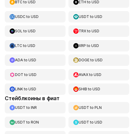
BTC
to
USD
ETH
to
USD
USDC
to
USD
USDT
to
USD
SOL
to
USD
TRX
to
USD
LTC
to
USD
XRP
to
USD
ADA
to
USD
DOGE
to
USD
DOT
to
USD
AVAX
to
USD
LINK
to
USD
SHIB
to
USD
Стейблкоины в фиат
USDT
to
INR
USDT
to
PLN
USDT
to
RON
USDT
to
USD