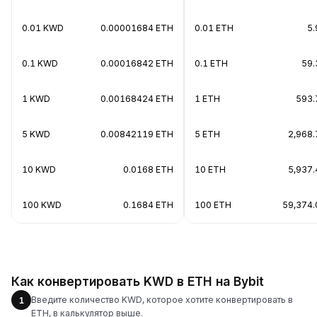
0.01 KWD
0.00001684 ETH
0.01 ETH
5
0.1 KWD
0.00016842 ETH
0.1 ETH
59
1 KWD
0.00168424 ETH
1 ETH
593.
5 KWD
0.00842119 ETH
5 ETH
2,968
10 KWD
0.0168 ETH
10 ETH
5,937
100 KWD
0.1684 ETH
100 ETH
59,374
Как конвертировать KWD в ETH на Bybit
Введите количество KWD, которое хотите конвертировать в
1
ETH, в калькулятор выше.