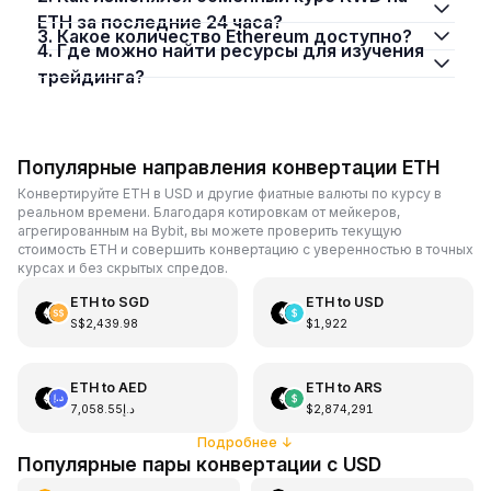
ETH за последние 24 часа?
3. Какое количество Ethereum доступно?
4. Где можно найти ресурсы для изучения
трейдинга?
Популярные направления конвертации ETH
Конвертируйте ETH в USD и другие фиатные валюты по курсу в
реальном времени. Благодаря котировкам от мейкеров,
агрегированным на Bybit, вы можете проверить текущую
стоимость ETH и совершить конвертацию с уверенностью в точных
курсах и без скрытых спредов.
ETH
to
SGD
ETH
to
USD
S$2,439.98
$1,922
ETH
to
AED
ETH
to
ARS
د.إ7,058.55
$2,874,291
Подробнее
↓
Популярные пары конвертации с USD