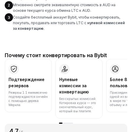
Мгновенно смотрите эквивалентную стоимость в AUD на
2
основе текущего курса обмена LTC к AUD.
Создайте бесплатный аккаунт Bybit, чтобы конвертировать,
3
покупать, продавать или торговать LTC с
нулевой комиссией
за конвертацию
.
Почему стоит конвертировать на Bybit
Подтверждение
Нулевые
Более 86
резервов
комиссии за
пользова
конвертацию
Резервы 1:1 ежемесячно
Присоединяйт
подтверждаются ончейн
одной из вед
Без скрытых комиссий.
с помощью дерева
в мире по то
Котировка курса — это
Меркла.
объему и лик
окончательный курс,
который вы платите.
4.7