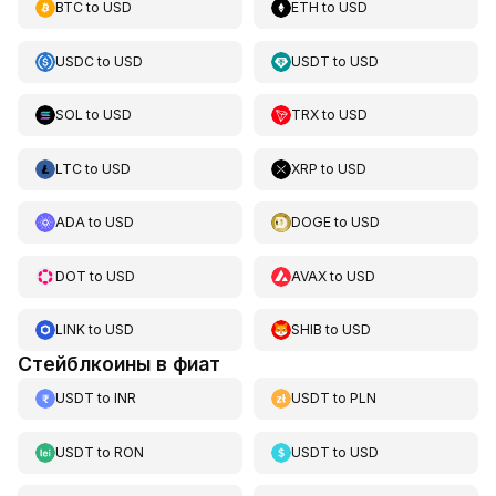
BTC
to
USD
ETH
to
USD
USDC
to
USD
USDT
to
USD
SOL
to
USD
TRX
to
USD
LTC
to
USD
XRP
to
USD
ADA
to
USD
DOGE
to
USD
DOT
to
USD
AVAX
to
USD
LINK
to
USD
SHIB
to
USD
Стейблкоины в фиат
USDT
to
INR
USDT
to
PLN
USDT
to
RON
USDT
to
USD