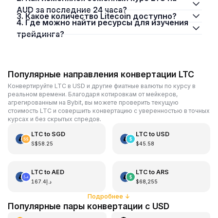
AUD за последние 24 часа?
3. Какое количество Litecoin доступно?
4. Где можно найти ресурсы для изучения
трейдинга?
Популярные направления конвертации LTC
Конвертируйте LTC в USD и другие фиатные валюты по курсу в
реальном времени. Благодаря котировкам от мейкеров,
агрегированным на Bybit, вы можете проверить текущую
стоимость LTC и совершить конвертацию с уверенностью в точных
курсах и без скрытых спредов.
LTC
to
SGD
LTC
to
USD
S$58.25
$45.58
LTC
to
AED
LTC
to
ARS
د.إ167.4
$68,255
Подробнее
↓
Популярные пары конвертации с USD