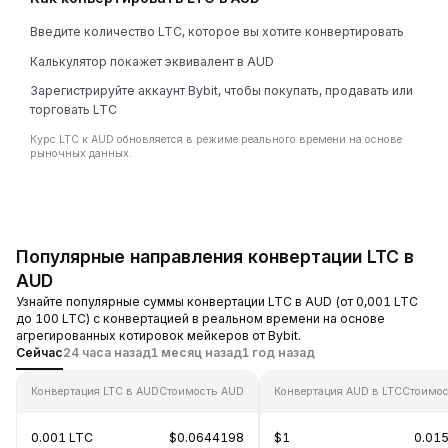
Введите количество LTC, которое вы хотите конвертировать
Калькулятор покажет эквивалент в AUD
Зарегистрируйте аккаунт Bybit, чтобы покупать, продавать или
торговать LTC
Курс LTC к AUD обновляется в режиме реального времени на основе
рыночных данных.
Популярные направления конвертации LTC в
AUD
Узнайте популярные суммы конвертации LTC в AUD (от 0,001 LTC
до 100 LTC) с конвертацией в реальном времени на основе
агрегированных котировок мейкеров от Bybit.
Сейчас
24 часа назад
1 месяц назад
1 год назад
Конвертация LTC в AUD
Стоимость AUD
Конвертация AUD в LTC
Стоимос
0.001 LTC
$0.0644198
$1
0.01