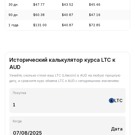
30 дн.
$47.77
$43.52
$45.46
+5
90 дн.
$60.38
$40.87
$47.16
+5
1 года
$131.00
$40.87
$72.85
-6
Исторический калькулятор курса LTC к
AUD
Узнайте, сколько стоил ваш LTC (Litecoin) в AUD на любую прошлую
дату, и сравните курс обмена LTC к AUD с сегодняшним значением.
Покупка
LTC
Когда
Дата