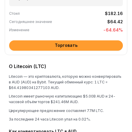
$182.16
Стоил
$64.42
Сегодняшнее значение
-64.64
%
Изменение
Торговать
О Litecoin (LTC)
Litecoin — это криптовалюта, которую можно конвертировать
в AUD (AUD) на Bybit. Текущий обменный курс: 1 LTC =
$64.41980341277103 AUD.
Litecoin имеет рыночную капитализацию $5.00B AUD и 24-
часовой объём торгов $241.46M AUD.
Циркулирующее предложение составляет 77M LTC.
За последние 24 часа Litecoin упал на 0.02%.
Как конвертировать LTC в AUD