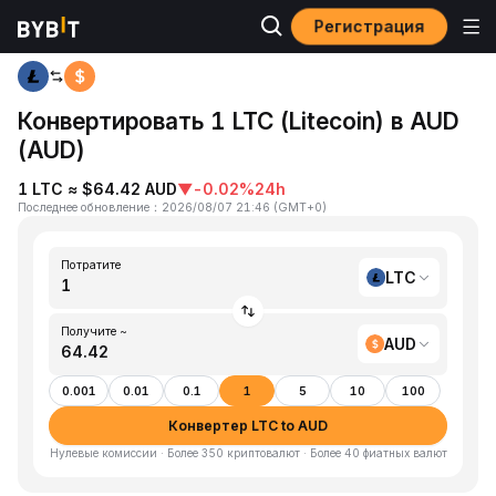
Регистрация
Главная
LTC to AUD
Конвертировать 1 LTC (Litecoin) в AUD
(AUD)
1 LTC ≈ $64.42 AUD
▼
-0.02%
24h
Последнее обновление
：
2026/08/07 21:46
(
GMT+0
)
Потратите
LTC
Получите ~
AUD
0.001
0.01
0.1
1
5
10
100
Конвертер LTC to AUD
Нулевые комиссии · Более 350 криптовалют · Более 40 фиатных валют