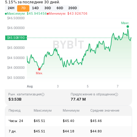
5.15% за последние 30 дней.
24H
7D
14D
30D
60D
200D
Максимум
:
$
45.945456
Минимум
:
$
43.926706
Последнее обновление: 21:46 GMT+0 2026-08-07
Исторический максимум
Исторический минимум
$410.26
$1.15
Рын. капитализация
Предложение в обращении
$3.53B
77.47 M
Период
Максимум
Минимум
Среднее значение
Из
Часы: 24
$45.51
$45.40
$45.46
+0
7 дн.
$45.51
$44.18
$44.80
+2