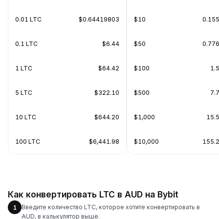
0.01 LTC
$0.64419803
$10
0.15
0.1 LTC
$6.44
$50
0.77
1 LTC
$64.42
$100
1.
5 LTC
$322.10
$500
7.
10 LTC
$644.20
$1,000
15.
100 LTC
$6,441.98
$10,000
155.
Как конвертировать LTC в AUD на Bybit
Введите количество LTC, которое хотите конвертировать в
1
AUD, в калькулятор выше.