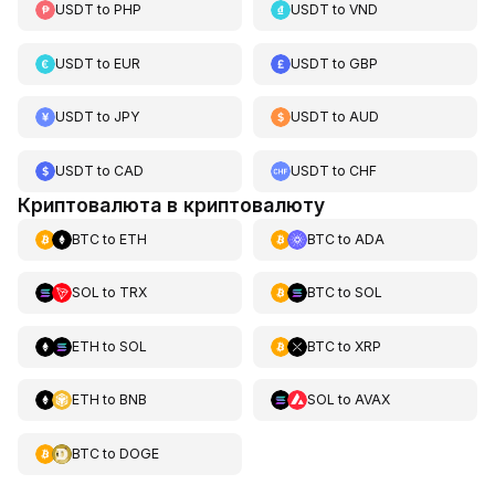
USDT
to
PHP
USDT
to
VND
USDT
to
EUR
USDT
to
GBP
USDT
to
JPY
USDT
to
AUD
USDT
to
CAD
USDT
to
CHF
Криптовалюта в криптовалюту
BTC
to
ETH
BTC
to
ADA
SOL
to
TRX
BTC
to
SOL
ETH
to
SOL
BTC
to
XRP
ETH
to
BNB
SOL
to
AVAX
BTC
to
DOGE