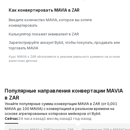
Как конвертировать MAVIA в ZAR
Введите количество MAVIA, которое вы хотите
конвертировать
Калькулятор покажет эквивалент в ZAR
Зарегистрируйте аккаунт Bybit, чтобы покупать, продавать или
торговать MAVIA
Курс MAVIA к ZAR обновляется в режиме реального времени на основе
рыночных данных.
Популярные направления конвертации MAVIA
в ZAR
Узнайте популярные суммы конвертации MAVIA в ZAR (от 0,001
MAVIA до 100 MAVIA) с конвертацией в реальном времени на
основе агрегированных котировок мейкеров от Bybit.
Сейчас
24 часа назад
1 месяц назад
1 год назад
Конвертация MAVIA в ZAR
Стоимость ZAR
Конвертация ZAR в MAVIA
Стои