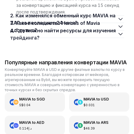
за конвертацию и фиксацией курса на 15 секунд
после подтверждения.
2. Как изменялся обменный курс MAVIA на
ZAR за последние 24 часа?
3. Какое количество Heroes of Mavia
доступно?
4. Где можно найти ресурсы для изучения
трейдинга?
Популярные направления конвертации MAVIA
Конвертируйте MAVIA в USD и другие фиатные валюты по курсу в
реальном времени. Благодаря котировкам от мейкеров,
агрегированным на Bybit, вы можете проверить текущую
стоимость MAVIA и совершить конвертацию с уверенностью в
точных курсах и без скрытых спредов.
MAVIA
to
SGD
MAVIA
to
USD
S$0.04
$0.031
MAVIA
to
AED
MAVIA
to
ARS
د.إ0.114
$46.39