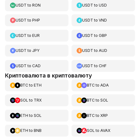
USDT
to
RON
USDT
to
USD
USDT
to
PHP
USDT
to
VND
USDT
to
EUR
USDT
to
GBP
USDT
to
JPY
USDT
to
AUD
USDT
to
CAD
USDT
to
CHF
Криптовалюта в криптовалюту
BTC
to
ETH
BTC
to
ADA
SOL
to
TRX
BTC
to
SOL
ETH
to
SOL
BTC
to
XRP
ETH
to
BNB
SOL
to
AVAX