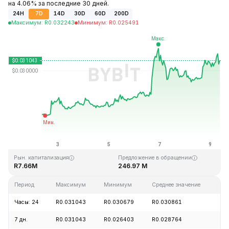
на 4.06% за последние 30 дней.
24H
7D
14D
30D
60D
200D
Максимум
:
R
0.032243
Минимум
:
R
0.025491
Последнее обновление: 08:52 GMT+0 2026-08-09
Исторический максимум
Исторический минимум
R10.59
R0.023019
Рын. капитализация
Предложение в обращении
R7.66M
246.97 M
Период
Максимум
Минимум
Среднее значение
Из
Часы: 24
R0.031043
R0.030679
R0.030861
+6
7 дн.
R0.031043
R0.026403
R0.028764
+2