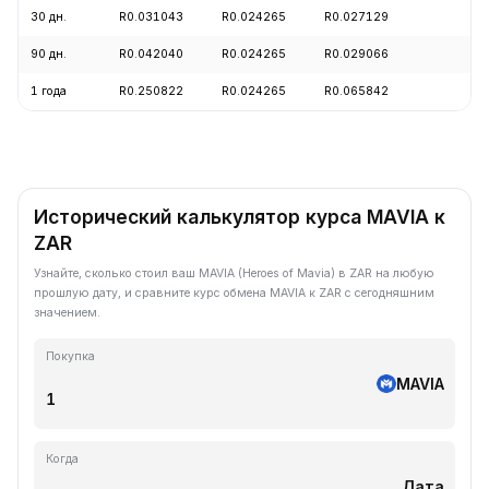
30 дн.
R0.031043
R0.024265
R0.027129
+4
90 дн.
R0.042040
R0.024265
R0.029066
+1
1 года
R0.250822
R0.024265
R0.065842
-8
Исторический калькулятор курса MAVIA к
ZAR
Узнайте, сколько стоил ваш MAVIA (Heroes of Mavia) в ZAR на любую
прошлую дату, и сравните курс обмена MAVIA к ZAR с сегодняшним
значением.
Покупка
MAVIA
Когда
Дата