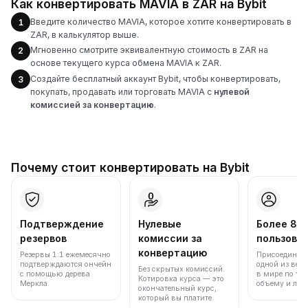
Как конвертировать MAVIA в ZAR на Bybit
Введите количество MAVIA, которое хотите конвертировать в
1
ZAR, в калькулятор выше.
Мгновенно смотрите эквивалентную стоимость в ZAR на
2
основе текущего курса обмена MAVIA к ZAR.
Создайте бесплатный аккаунт Bybit, чтобы конвертировать,
3
покупать, продавать или торговать MAVIA с
нулевой
комиссией за конвертацию
.
Почему стоит конвертировать на Bybit
Подтверждение
Нулевые
Более 86
резервов
комиссии за
пользова
конвертацию
Резервы 1:1 ежемесячно
Присоединяйт
подтверждаются ончейн
одной из вед
Без скрытых комиссий.
с помощью дерева
в мире по то
Котировка курса — это
Меркла.
объему и лик
окончательный курс,
который вы платите.