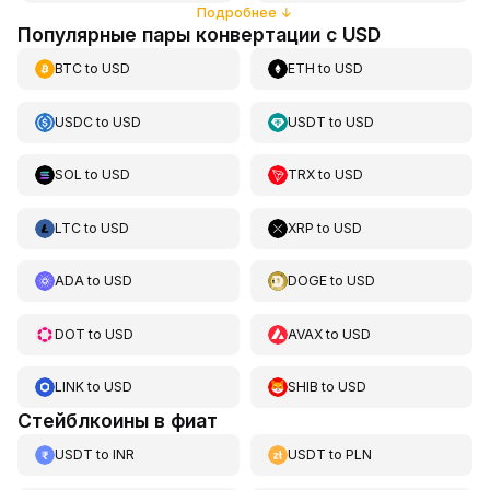
Подробнее
↓
Популярные пары конвертации с USD
BTC
to
USD
ETH
to
USD
USDC
to
USD
USDT
to
USD
SOL
to
USD
TRX
to
USD
LTC
to
USD
XRP
to
USD
ADA
to
USD
DOGE
to
USD
DOT
to
USD
AVAX
to
USD
LINK
to
USD
SHIB
to
USD
Стейблкоины в фиат
USDT
to
INR
USDT
to
PLN