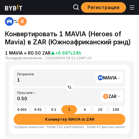
Регистрация
Главная
MAVIA to ZAR
Конвертировать 1 MAVIA (Heroes of
Mavia) в ZAR (Южноафриканский рэнд)
1 MAVIA ≈ R0.50 ZAR
▲
+6.66%
24h
Последнее обновление
：
2026/08/09 08:52
(
GMT+0
)
Потратите
MAVIA
Получите ~
ZAR
0.001
0.01
0.1
1
5
10
100
Конвертер MAVIA to ZAR
Нулевые комиссии · Более 350 криптовалют · Более 40 фиатных валют