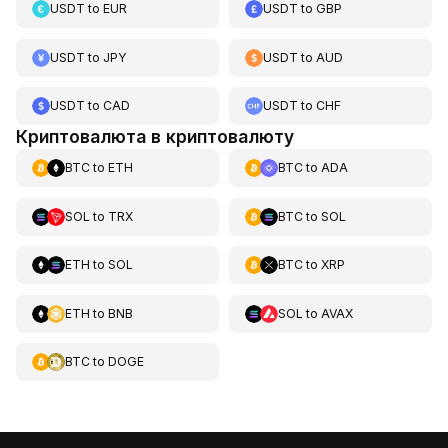
USDT
to
EUR
USDT
to
GBP
USDT
to
JPY
USDT
to
AUD
USDT
to
CAD
USDT
to
CHF
Криптовалюта в криптовалюту
BTC
to
ETH
BTC
to
ADA
SOL
to
TRX
BTC
to
SOL
ETH
to
SOL
BTC
to
XRP
ETH
to
BNB
SOL
to
AVAX
BTC
to
DOGE