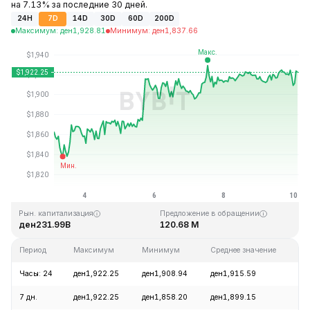
на 7.13% за последние 30 дней.
24H
7D
14D
30D
60D
200D
Максимум
:
ден
1,928.81
Минимум
:
ден
1,837.66
Последнее обновление: 03:04 GMT+0 2026-08-10
Исторический максимум
Исторический минимум
ден4,946.05
ден0.432979
Рын. капитализация
Предложение в обращении
ден231.99B
120.68 M
Период
Максимум
Минимум
Среднее значение
И
Часы: 24
ден1,922.25
ден1,908.94
ден1,915.59
+
7 дн.
ден1,922.25
ден1,858.20
ден1,899.15
+