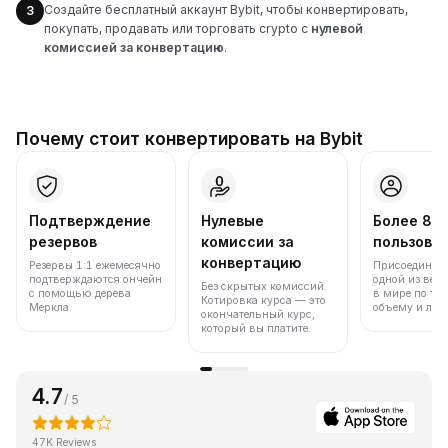
Создайте бесплатный аккаунт Bybit, чтобы конвертировать,
3
покупать, продавать или торговать crypto с
нулевой
комиссией за конвертацию
.
Почему стоит конвертировать на Bybit
Подтверждение
Нулевые
Более 86
резервов
комиссии за
пользова
конвертацию
Резервы 1:1 ежемесячно
Присоединяйт
подтверждаются ончейн
одной из вед
Без скрытых комиссий.
с помощью дерева
в мире по то
Котировка курса — это
Меркла.
объему и лик
окончательный курс,
который вы платите.
4.7
/ 5
47K Reviews