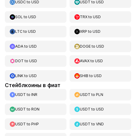
USDC
to
USD
USDT
to
USD
SOL
to
USD
TRX
to
USD
LTC
to
USD
XRP
to
USD
ADA
to
USD
DOGE
to
USD
DOT
to
USD
AVAX
to
USD
LINK
to
USD
SHIB
to
USD
Стейблкоины в фиат
USDT
to
INR
USDT
to
PLN
USDT
to
RON
USDT
to
USD
USDT
to
PHP
USDT
to
VND