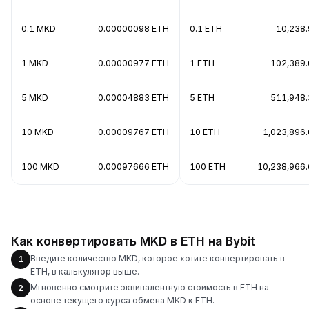
0.1 MKD
0.00000098 ETH
0.1 ETH
10,238
1 MKD
0.00000977 ETH
1 ETH
102,389
5 MKD
0.00004883 ETH
5 ETH
511,948
10 MKD
0.00009767 ETH
10 ETH
1,023,896
100 MKD
0.00097666 ETH
100 ETH
10,238,966
Как конвертировать MKD в ETH на Bybit
Введите количество MKD, которое хотите конвертировать в
1
ETH, в калькулятор выше.
Мгновенно смотрите эквивалентную стоимость в ETH на
2
основе текущего курса обмена MKD к ETH.