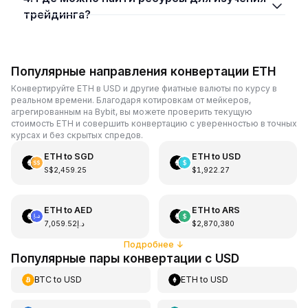
трейдинга?
Популярные направления конвертации ETH
Конвертируйте ETH в USD и другие фиатные валюты по курсу в
реальном времени. Благодаря котировкам от мейкеров,
агрегированным на Bybit, вы можете проверить текущую
стоимость ETH и совершить конвертацию с уверенностью в точных
курсах и без скрытых спредов.
ETH
to
SGD
ETH
to
USD
S$2,459.25
$1,922.27
ETH
to
AED
ETH
to
ARS
د.إ7,059.52
$2,870,380
Подробнее
↓
Популярные пары конвертации с USD
BTC
to
USD
ETH
to
USD