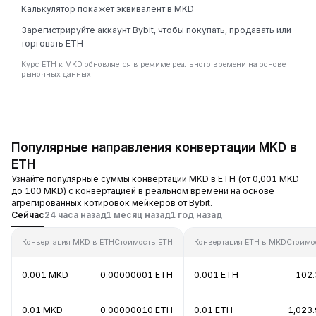
Калькулятор покажет эквивалент в MKD
Зарегистрируйте аккаунт Bybit, чтобы покупать, продавать или
торговать ETH
Курс ETH к MKD обновляется в режиме реального времени на основе
рыночных данных.
Популярные направления конвертации MKD в
ETH
Узнайте популярные суммы конвертации MKD в ETH (от 0,001 MKD
до 100 MKD) с конвертацией в реальном времени на основе
агрегированных котировок мейкеров от Bybit.
Сейчас
24 часа назад
1 месяц назад
1 год назад
Конвертация MKD в ETH
Стоимость ETH
Конвертация ETH в MKD
Стоимо
0.001 MKD
0.00000001 ETH
0.001 ETH
102
0.01 MKD
0.00000010 ETH
0.01 ETH
1,023