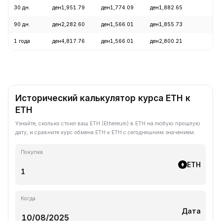
30 дн.
ден1,951.79
ден1,774.09
ден1,882.65
+
90 дн.
ден2,282.60
ден1,566.01
ден1,855.73
+
1 года
ден4,817.76
ден1,566.01
ден2,800.21
-
Исторический калькулятор курса ETH к
ETH
Узнайте, сколько стоил ваш ETH (Ethereum) в ETH на любую прошлую
дату, и сравните курс обмена ETH к ETH с сегодняшним значением.
Покупка
ETH
Когда
Дата