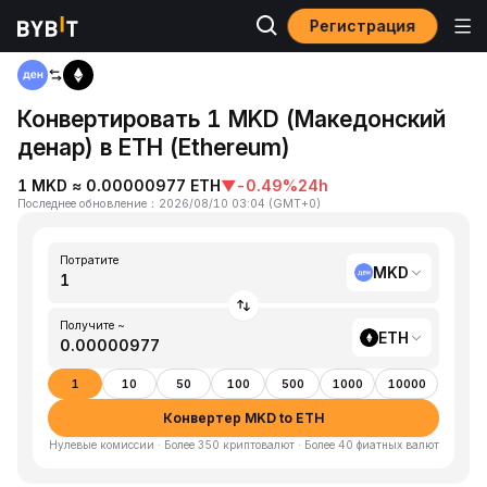
Регистрация
Главная
MKD to ETH
Конвертировать 1 MKD (Македонский
денар) в ETH (Ethereum)
1 MKD ≈ 0.00000977 ETH
▼
-0.49%
24h
Последнее обновление
：
2026/08/10 03:04
(
GMT+0
)
Потратите
MKD
Получите ~
ETH
1
10
50
100
500
1000
10000
Конвертер MKD to ETH
Нулевые комиссии · Более 350 криптовалют · Более 40 фиатных валют