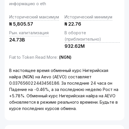
информацию о eth
Исторический максимум
Исторический минимум
₦
5,805.57
₦
22.76
Рын. капитализация
В обороте
(приблизительно)
24.73B
932.62M
Fiat to Token Read More
:
(NGN)
В настоящее время обменный курс Нигерийская
найра (NGN) на Aevo (AEVO) составляет
0.037656022443456186. За последние 24 часа он
Падение на -0.46%, а за последнюю неделю Рост на
+5.78%. Обменный курс Нигерийская найра на AEVO
обновляется в режиме реального времени. Будьте в
курсе последних курсов обмена.