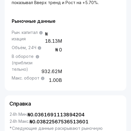
показывал Вверх тренд и Рост на +5.70%.
Рыночные данные
Рын. капитал
изация
18.13M
Объём, 24Ч
0
В обороте
(приблизи
тельно)
932.62M
Макс. оборот
1.00B
Справка
24h Мин.
₦
0.0361691113894204
24h Макс.
₦
0.03822567536513601
*Следующие данные раскрывают рыночную