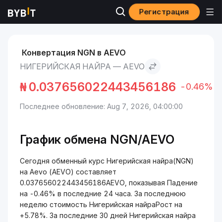
Регистрация
Рынки
Курс Aevo AEVO
Нигерийская найра to Aevo
Конвертация NGN в AEVO
НИГЕРИЙСКАЯ НАЙРА — AEVO
₦
0.037656022443456186
-0.46%
Последнее обновление: Aug 7, 2026, 04:00:00
График обмена NGN/AEVO
Сегодня обменный курс Нигерийская найра(NGN)
на Aevo (AEVO) составляет
0.037656022443456186AEVO, показывая Падение
на -0.46% в последние 24 часа. За последнюю
неделю стоимость Нигерийская найраРост на
+5.78%. За последние 30 дней Нигерийская найра