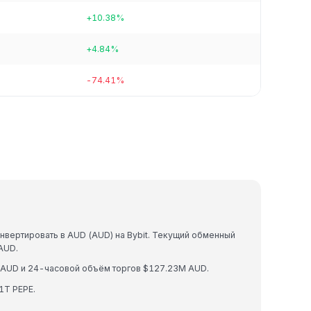
+10.38%
+4.84%
-74.41%
нвертировать в AUD (AUD) на Bybit. Текущий обменный
AUD.
 AUD и 24-часовой объём торгов $127.23M AUD.
1T PEPE.