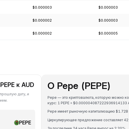
$0.000003
$0.000003
$0.000002
$0.000003
$0.000002
$0.000005
О Pepe (PEPE)
 PEPE к AUD
 прошлую дату, и
Pepe — это криптовалюта, которую можно ко
ием.
курс: 1 PEPE = $0.000004087222936914133 
Pepe имеет рыночную капитализацию $1.72B
Циркулирующее предложение составляет 42
PEPE
За последние 24 часа Pepe вырос на 2.20%.