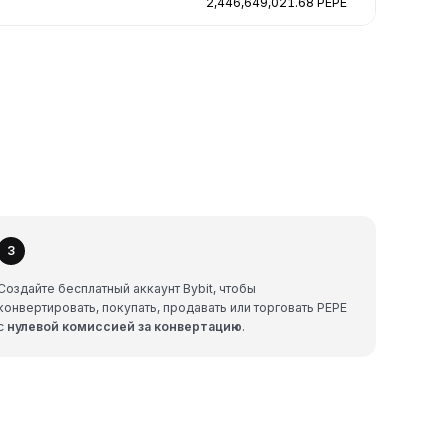
2,446,649,021.68 PEPE
3
Создайте бесплатный аккаунт Bybit, чтобы
конвертировать, покупать, продавать или торговать PEPE
с
нулевой комиссией за конвертацию
.