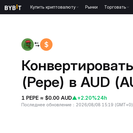
Купить криптовалюту
Рынки
Торговать
Главная
PEPE to AUD
Конвертировать
(Pepe) в AUD (A
1 PEPE ≈ $0.00 AUD
▲
+2.20%
24h
Последнее обновление
：
2026/08/08 15:19
(
GMT+0
)