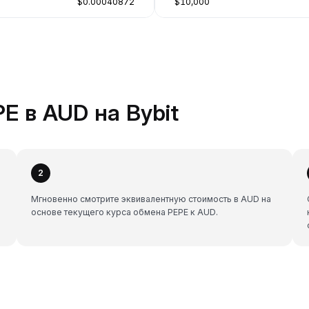
$0.00040872
$10,000
E в AUD на Bybit
2
Мгновенно смотрите эквивалентную стоимость в AUD на
основе текущего курса обмена PEPE к AUD.