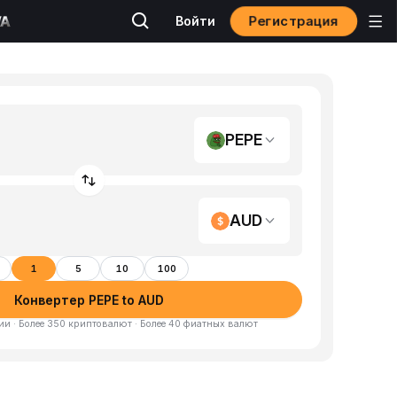
Регистрация
Войти
PEPE
AUD
1
5
10
100
Конвертер PEPE to AUD
и · Более 350 криптовалют · Более 40 фиатных валют