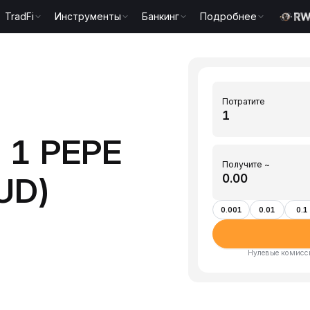
TradFi
Инструменты
Банкинг
Подробнее
Потратите
 1 PEPE
Получите ~
UD)
0.001
0.01
0.1
Нулевые комисси