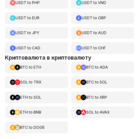
USDT
to
PHP
USDT
to
VND
USDT
to
EUR
USDT
to
GBP
USDT
to
JPY
USDT
to
AUD
USDT
to
CAD
USDT
to
CHF
Криптовалюта в криптовалюту
BTC
to
ETH
BTC
to
ADA
SOL
to
TRX
BTC
to
SOL
ETH
to
SOL
BTC
to
XRP
ETH
to
BNB
SOL
to
AVAX
BTC
to
DOGE