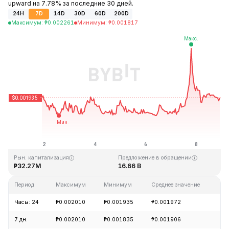
upward на 7.78% за последние 30 дней.
24H
7D
14D
30D
60D
200D
Максимум
:
₱
0.002261
Минимум
:
₱
0.001817
Последнее обновление: 22:09 GMT+0 2026-08-08
Исторический максимум
Исторический минимум
₱1.33
₱0.001460
Рын. капитализация
Предложение в обращении
₱32.27M
16.66 B
Период
Максимум
Минимум
Среднее значение
Из
Часы: 24
₱0.002010
₱0.001935
₱0.001972
-4
7 дн.
₱0.002010
₱0.001835
₱0.001906
-0