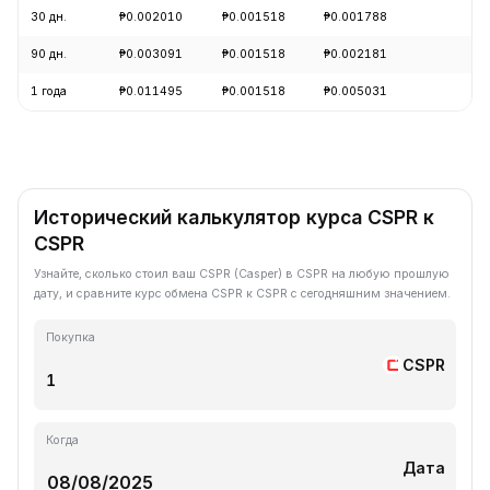
30 дн.
₱0.002010
₱0.001518
₱0.001788
+7
90 дн.
₱0.003091
₱0.001518
₱0.002181
-1
1 года
₱0.011495
₱0.001518
₱0.005031
-8
Исторический калькулятор курса CSPR к
CSPR
Узнайте, сколько стоил ваш CSPR (Casper) в CSPR на любую прошлую
дату, и сравните курс обмена CSPR к CSPR с сегодняшним значением.
Покупка
CSPR
Когда
Дата