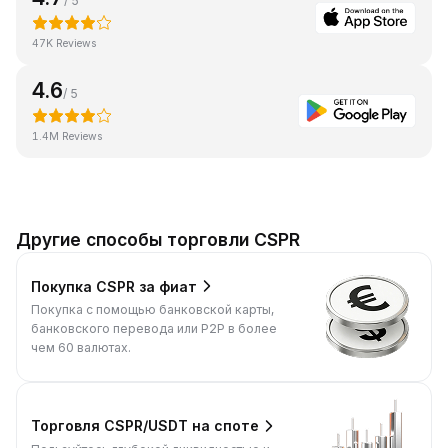
/ 5
47K Reviews
4.6
/ 5
1.4M Reviews
Другие способы торговли CSPR
Покупка CSPR за фиат
Покупка с помощью банковской карты,
банковского перевода или P2P в более
чем 60 валютах.
Торговля CSPR/USDT на споте