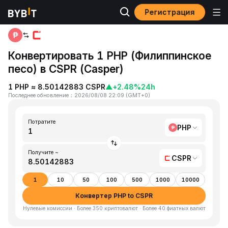
Регистрация
Главная
PHP to CSPR
Конвертировать 1 PHP (Филиппинское
песо) в CSPR (Casper)
1 PHP ≈ 8.50142883 CSPR
▲
+2.48%
24h
Последнее обновление
：
2026/08/08 22:09
(
GMT+0
)
Потратите
PHP
Получите ~
CSPR
1
10
50
100
500
1000
10000
Конвертер PHP to CSPR
Нулевые комиссии · Более 350 криптовалют · Более 40 фиатных валют