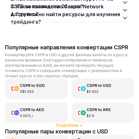
CSPR за последние 24 часа?
3. Какое количество Casper Network
доступно?
4. Где можно найти ресурсы для изучения
трейдинга?
Популярные направления конвертации CSPR
Конвертируйте CSPR в USD и другие фиатные валюты по курсу в
реальном времени. Благодаря котировкам от мейкеров,
агрегированным на Bybit, вы можете проверить текущую
стоимость CSPR и совершить конвертацию с уверенностью в
точных курсах и без скрытых спредов.
CSPR
to
SGD
CSPR
to
USD
S$0.002
$0.002
CSPR
to
AED
CSPR
to
ARS
د.إ0.007
$2.9
Подробнее
↓
Популярные пары конвертации с USD