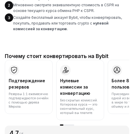
Мгновенно смотрите эквивалентную стоимость в CSPR на
2
основе текущего курса обмена PHP к CSPR.
Создайте бесплатный аккаунт Bybit, чтобы конвертировать,
3
покупать, продавать или торговать crypto с
нулевой
комиссией за конвертацию
.
Почему стоит конвертировать на Bybit
Подтверждение
Нулевые
Более 86
резервов
комиссии за
пользова
конвертацию
Резервы 1:1 ежемесячно
Присоединяйт
подтверждаются ончейн
одной из вед
Без скрытых комиссий.
с помощью дерева
в мире по то
Котировка курса — это
Меркла.
объему и лик
окончательный курс,
который вы платите.
4.7