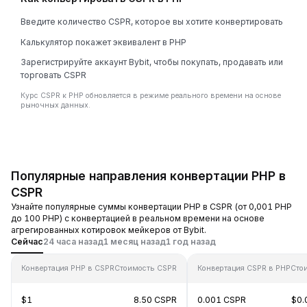
Введите количество CSPR, которое вы хотите конвертировать
Калькулятор покажет эквивалент в PHP
Зарегистрируйте аккаунт Bybit, чтобы покупать, продавать или
торговать CSPR
Курс CSPR к PHP обновляется в режиме реального времени на основе
рыночных данных.
Популярные направления конвертации PHP в
CSPR
Узнайте популярные суммы конвертации PHP в CSPR (от 0,001 PHP
до 100 PHP) с конвертацией в реальном времени на основе
агрегированных котировок мейкеров от Bybit.
Сейчас
24 часа назад
1 месяц назад
1 год назад
Конвертация PHP в CSPR
Стоимость CSPR
Конвертация CSPR в PHP
Сто
$1
8.50 CSPR
0.001 CSPR
$0.