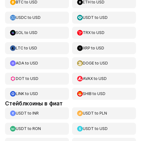
BTC
to
USD
ETH
to
USD
USDC
to
USD
USDT
to
USD
SOL
to
USD
TRX
to
USD
LTC
to
USD
XRP
to
USD
ADA
to
USD
DOGE
to
USD
DOT
to
USD
AVAX
to
USD
LINK
to
USD
SHIB
to
USD
Стейблкоины в фиат
USDT
to
INR
USDT
to
PLN
USDT
to
RON
USDT
to
USD