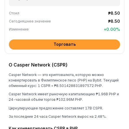
₱8.50
Стоил
₱8.50
Сегодняшнее значение
+
0.00
%
Изменение
Торговать
О Casper Network (CSPR)
Casper Network — это криптовалюта, которую можно
конвертировать в Филиппинское песо (PHP) на Bybit. Текущий
обменный курс: 1 CSPR = ₱8.501428831897572 PHP.
Casper Network имеет рыночную капитализацию ₱1.96B PHP и
24-часовой объём торгов ₱102.96M PHP.
Циркулирующее предложение составляет 17B CSPR.
За последние 24 часа Casper Network вырос на 2.48%.
Как конвертировать CSPR в PHP