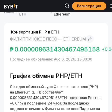
Регистрация
Курс Ethereum
Филиппинское песо to
Рынки
ETH
Ethereum
Конвертация PHP в ETH
ФИЛИППИНСКОЕ ПЕСО — ETHEREUM
₱
0.000008631430467495158
+0.
Последнее обновление: Aug 6, 2026, 18:00:00
График обмена PHP/ETH
Сегодня обменный курс Филиппинское песо(PHP)
на Ethereum (ETH) составляет
0.000008631430467495158ETH, показывая Рост на
+0.64% в последние 24 часа. За последнюю
неделю стоимость Филиппинское песоПадение на