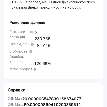
-1.19%. За последние 30 дней Филиппинское песо
показывал Вверх тренд и Рост на +5.05%.
Рыночные данные
Рын. капит
ализация
230.75B
Объём, 24Ч
1.91K
В обороте
(приблизи
тельно)
120.68M
Макс. оборот
--
Справка
24h Мин.
₱
0.000008547839158674077
24h Макс.
₱
0.00000869410200359511