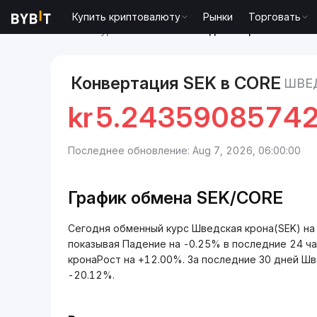
Купить криптовалюту
Рынки
Торговать
Рынки
Курс Core CORE
Шведская крона to Core
Конвертация SEK в CORE
ШВЕ
kr
5.2435908574
Последнее обновление: Aug 7, 2026, 06:00:00
График обмена SEK/CORE
Сегодня обменный курс Шведская крона(SEK) н
показывая Падение на -0.25% в последние 24 ч
кронаРост на +12.00%. За последние 30 дней Шв
-20.12%.