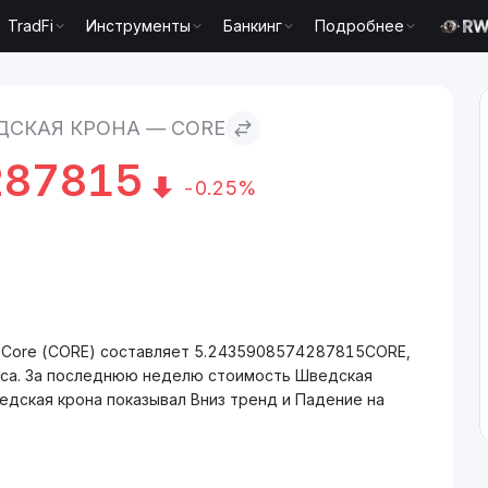
TradFi
Инструменты
Банкинг
Подробнее
ДСКАЯ КРОНА — CORE
287815
-0.25%
а Core (CORE) составляет 5.2435908574287815CORE,
аса. За последнюю неделю стоимость Шведская
едская крона показывал Вниз тренд и Падение на