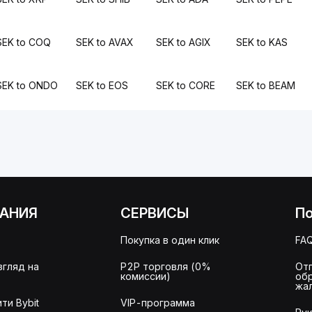
SEK to COQ
SEK to AVAX
SEK to AGIX
SEK to KAS
SEK to ONDO
SEK to EOS
SEK to CORE
SEK to BEAM
АНИЯ
СЕРВИСЫ
П
Покупка в один клик
FA
згляд на
P2P торговля (0%
От
комиссии)
об
жа
ти Bybit
VIP-программа