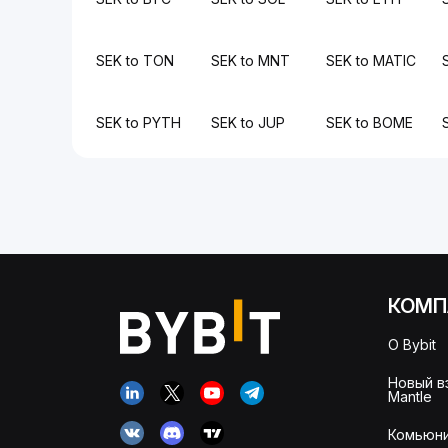
SEK to TON
SEK to MNT
SEK to MATIC
SEK to PYTH
SEK to JUP
SEK to BOME
КОМП
О Bybit
Новый в
Mantle
Комьюни