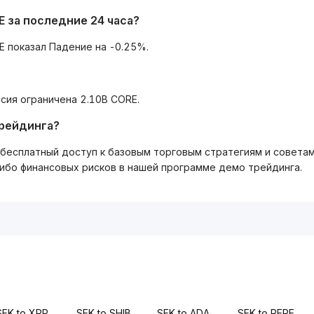
E за последние 24 часа?
E показал Падение на -0.25%.
сия ограничена 2.10B CORE.
трейдинга?
ть бесплатный доступ к базовым торговым стратегиям и совета
либо финансовых рисков в нашей программе демо трейдинга.
SEK to XRP
SEK to SHIB
SEK to ADA
SEK to PEPE