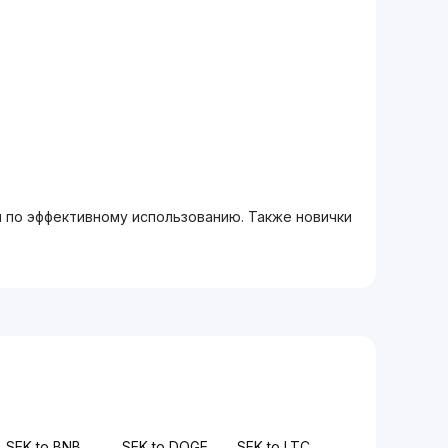
м по эффективному использованию. Также новички
SEK to BNB
SEK to DOGE
SEK to LTC