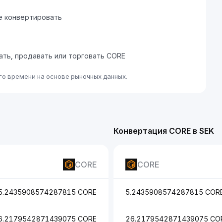
е конвертировать
пать, продавать или торговать CORE
го времени на основе рыночных данных.
Конвертация CORE в SEK
CORE
CORE
5.2435908574287815 CORE
5.2435908574287815 COR
6.2179542871439075 CORE
26.2179542871439075 CO