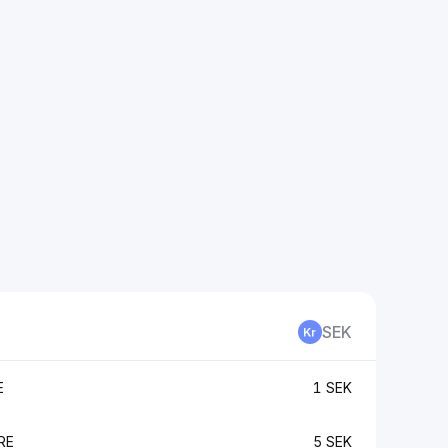
SEK
E
1 SEK
RE
5 SEK