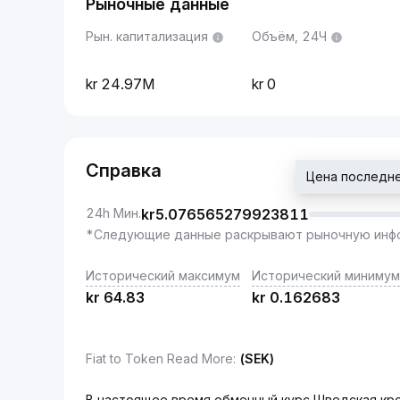
Рыночные данные
Рын. капитализация
Объём, 24Ч
24.97M
0
Справка
Цена последне
24h Мин.
kr
5.076565279923811
*Следующие данные раскрывают рыночную инфо
Исторический максимум
Исторический минимум
kr
64.83
kr
0.162683
Fiat to Token Read More
:
(SEK)
В настоящее время обменный курс Шведская крон