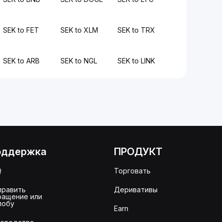
SEK to FET
SEK to XLM
SEK to TRX
SEK to ARB
SEK to NGL
SEK to LINK
оддержка
ПРОДУКТ
Q
Торговать
править
Деривативы
ращение или
лобу
Earn