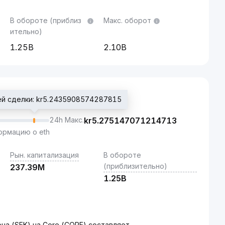
В обороте (приблиз
Макс. оборот
ительно)
1.25B
2.10B
й сделки: kr5.2435908574287815
24h Макс.
kr
5.275147071214713
рмацию о eth
Рын. капитализация
В обороте
(приблизительно)
237.39M
1.25B
а (SEK) на Core (CORE) составляет