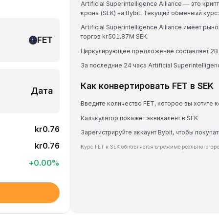
Artificial Superintelligence Alliance — это 
крона (SEK) на Bybit. Текущий обменный курс
Artificial Superintelligence Alliance имеет 
торгов kr501.87M SEK.
FET
Циркулирующее предложение составляет 2B 
За последние 24 часа Artificial Superintelligen
Как конвертировать FET в SEK
Дата
Введите количество FET, которое вы хотите 
Калькулятор покажет эквивалент в SEK
kr0.76
Зарегистрируйте аккаунт Bybit, чтобы покупат
kr0.76
Курс FET к SEK обновляется в режиме реального в
+
0.00
%