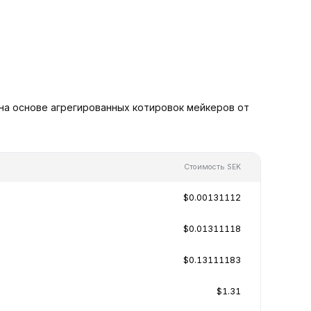
 на основе агрегированных котировок мейкеров от
Стоимость SEK
$0.00131112
$0.01311118
$0.13111183
$1.31