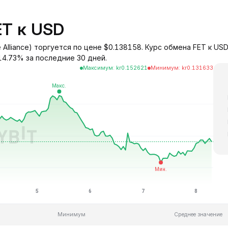
ET к USD
nce Alliance) торгуется по цене $0.138158. Курс обмена FET к U
14.73% за последние 30 дней.
Максимум
:
kr
0.152621
Минимум
:
kr
0.131633
Минимум
Среднее значение