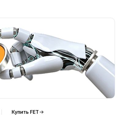
FET к
Купить FET