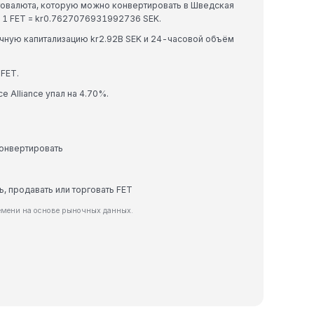
криптовалюта, которую можно конвертировать в Шведская
: 1 FET = kr0.7627076931992736 SEK.
рыночную капитализацию kr2.92B SEK и 24-часовой объём
FET.
ce Alliance упал на 4.70%.
конвертировать
ь, продавать или торговать FET
ремени на основе рыночных данных.