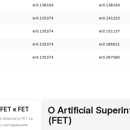
kr0.138164
kr0.138164
kr0.135374
kr0.141223
kr0.135374
kr0.151137
kr0.135374
kr0.185621
kr0.135374
kr0.297580
О Artificial Superin
FET к FET
(FET)
e Alliance) в FET на
 с сегодняшним