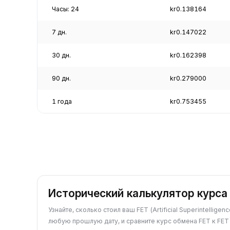
Часы: 24
kr0.138164
7 дн.
kr0.147022
30 дн.
kr0.162398
90 дн.
kr0.279000
1 года
kr0.753455
Исторический калькулятор курса 
Узнайте, сколько стоил ваш FET (Artificial Superintelligenc
любую прошлую дату, и сравните курс обмена FET к FET