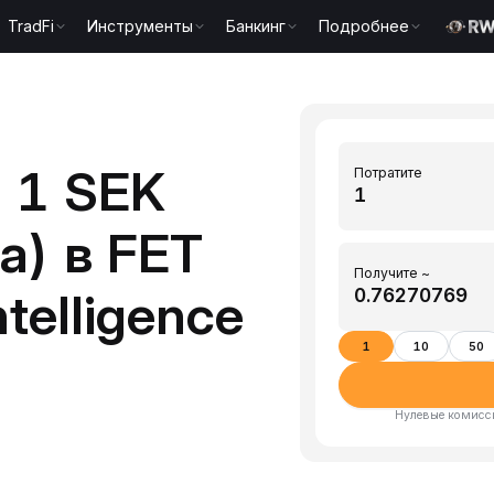
TradFi
Инструменты
Банкинг
Подробнее
 1 SEK
Потратите
а) в FET
Получите ~
ntelligence
1
10
50
Нулевые комисси
)