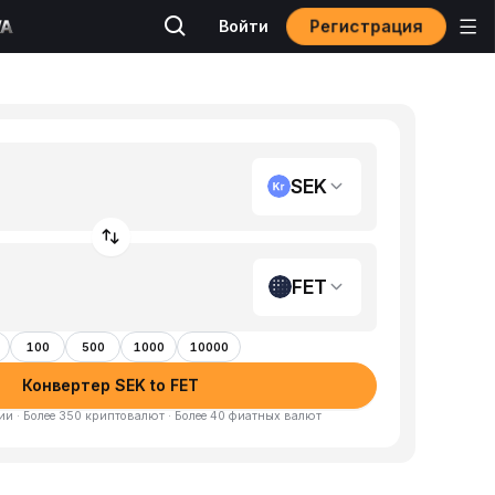
Регистрация
Войти
SEK
FET
100
500
1000
10000
Конвертер SEK to FET
и · Более 350 криптовалют · Более 40 фиатных валют