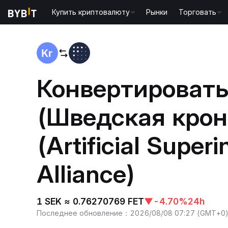
Купить криптовалюту
Рынки
Торговать
Главная
SEK to FET
Конвертировать
(Шведская крон
(Artificial Superi
Alliance)
1 SEK ≈ 0.76270769 FET
▼
-4.70%
24h
Последнее обновление
：
2026/08/08 07:27
(
GMT+0