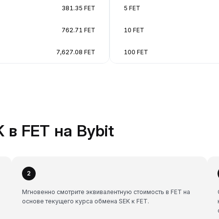
381.35 FET
5 FET
762.71 FET
10 FET
7,627.08 FET
100 FET
 в FET на Bybit
2
Мгновенно смотрите эквивалентную стоимость в FET на
основе текущего курса обмена SEK к FET.