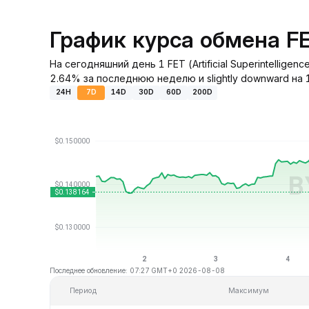
График курса обмена F
На сегодняшний день 1 FET (Artificial Superintellige
2.64% за последнюю неделю и slightly downward на 
24H
7D
14D
30D
60D
200D
Последнее обновление: 07:27 GMT+0 2026-08-08
Период
Максимум