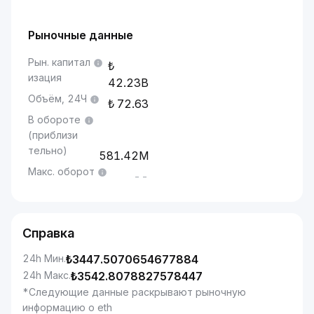
Рыночные данные
Рын. капитал
изация
42.23B
Объём, 24Ч
72.63
В обороте
(приблизи
тельно)
581.42M
Макс. оборот
--
Справка
24h Мин.
₺
3447.5070654677884
24h Макс.
₺
3542.8078827578447
*Следующие данные раскрывают рыночную
информацию о eth