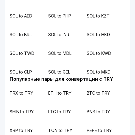
SOL to AED
SOL to PHP
SOL to KZT
SOL to BRL
SOL to INR
SOL to HKD
SOL to TWD
SOL to MDL
SOL to KWD
SOL to CLP
SOL to GEL
SOL to MKD
Популярные пары для конвертации с TRY
TRX to TRY
ETH to TRY
BTC to TRY
SHIB to TRY
LTC to TRY
BNB to TRY
XRP to TRY
TON to TRY
PEPE to TRY