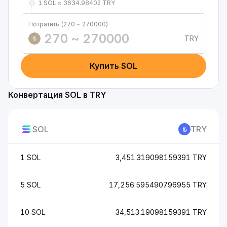
1 SOL ≈ 3634.98402 TRY
Потратить (270 ~ 270000)
TRY
₺
Купить SOL
Конвертация SOL в TRY
SOL
TRY
1 SOL
3,451.319098159391 TRY
5 SOL
17,256.595490796955 TRY
10 SOL
34,513.19098159391 TRY