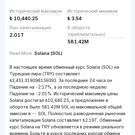
Исторический максимум
Исторический минимум
₺
10,440.25
₺
3.54
Рын. капитализация
В обороте
(приблизительно)
2.01T
581.42M
Read More
:
Solana (SOL)
В настоящее время обменный курс Solana (SOL) на
Турецкая лира (TRY) составляет
₺3,451.319098159391. За последние 24 часа он
Падение на -2.17%, а за последнюю неделю
Падение на -2.01%. Исторический максимум цены
Solana достигал ₺10,440.25, а предложение в
обороте было 581.42M SOL из максимальной общей
эмиссии в -- SOL. Полностью разводненная рыночная
капитализация Solana составляет ₺2.19T. Обменный
курс Solana на TRY обновляется в режиме реального
времени. Будьте в курсе последних курсов обмена