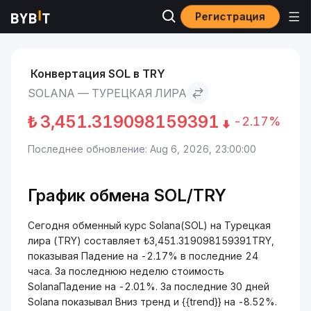
Регистрация
Рынки
Курс Solana SOL
Solana to Турецкая лира
Конвертация SOL в TRY
SOLANA — ТУРЕЦКАЯ ЛИРА
₺
3,451.319098159391
-2.17%
Последнее обновление: Aug 6, 2026, 23:00:00
График обмена SOL/TRY
Сегодня обменный курс Solana(SOL) на Турецкая
лира (TRY) составляет ₺3,451.319098159391TRY,
показывая Падение на -2.17% в последние 24
часа. За последнюю неделю стоимость
SolanaПадение на -2.01%. За последние 30 дней
Solana показывал Вниз тренд и {{trend}} на -8.52%.