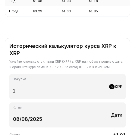
90 дн.
₺1.48
₺1.03
₺1.18
-1
1 года
₺3.29
₺1.03
₺1.85
-6
Исторический калькулятор курса XRP к
XRP
Узнайте, сколько стоил ваш XRP (XRP) в XRP на любую прошлую дату,
и сравните курс обмена XRP к XRP с сегодняшним значением.
Покупка
XRP
Когда
Дата
₺1.01
Стоил