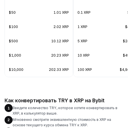
$50
1.01 XRP
0.1 XRP
$100
2.02 XRP
1 XRP
$
$500
10.12 XRP
5 XRP
$2
$1,000
20.23 XRP
10 XRP
$4
$10,000
202.33 XRP
100 XRP
$4,9
Как конвертировать TRY в XRP на Bybit
Введите количество TRY, которое хотите конвертировать в
1
XRP, в калькулятор выше.
Мгновенно смотрите эквивалентную стоимость в XRP на
2
основе текущего курса обмена TRY к XRP.