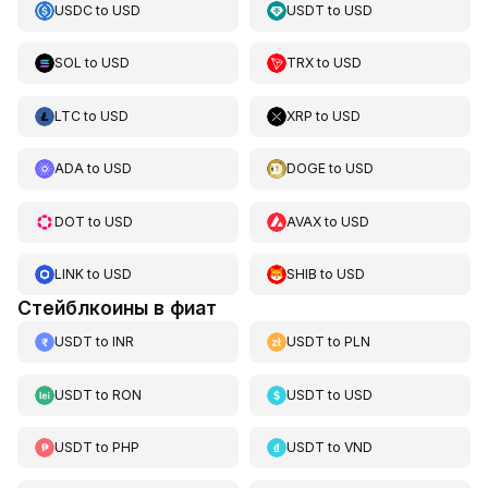
USDC
to
USD
USDT
to
USD
SOL
to
USD
TRX
to
USD
LTC
to
USD
XRP
to
USD
ADA
to
USD
DOGE
to
USD
DOT
to
USD
AVAX
to
USD
LINK
to
USD
SHIB
to
USD
Стейблкоины в фиат
USDT
to
INR
USDT
to
PLN
USDT
to
RON
USDT
to
USD
USDT
to
PHP
USDT
to
VND