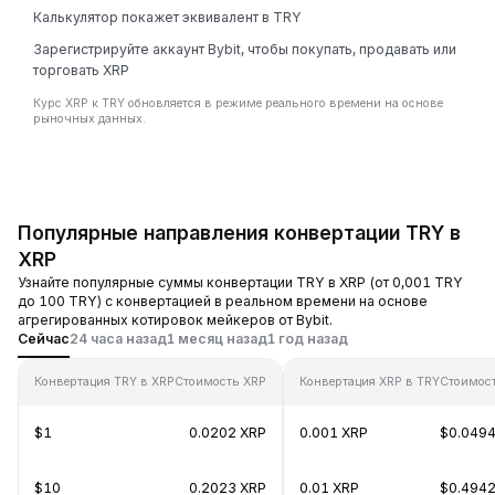
Калькулятор покажет эквивалент в TRY
Зарегистрируйте аккаунт Bybit, чтобы покупать, продавать или
торговать XRP
Курс XRP к TRY обновляется в режиме реального времени на основе
рыночных данных.
Популярные направления конвертации TRY в
XRP
Узнайте популярные суммы конвертации TRY в XRP (от 0,001 TRY
до 100 TRY) с конвертацией в реальном времени на основе
агрегированных котировок мейкеров от Bybit.
Сейчас
24 часа назад
1 месяц назад
1 год назад
Конвертация TRY в XRP
Стоимость XRP
Конвертация XRP в TRY
Стоимос
$1
0.0202 XRP
0.001 XRP
$0.049
$10
0.2023 XRP
0.01 XRP
$0.494