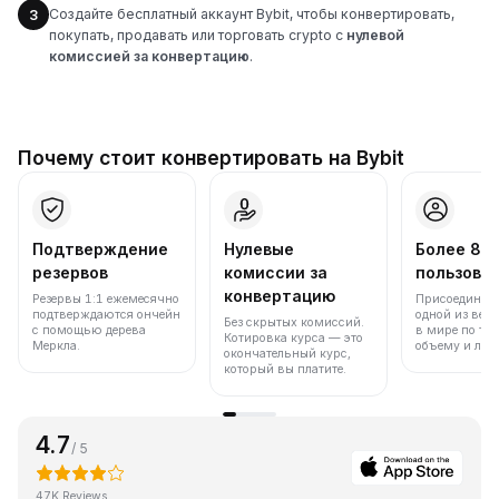
Создайте бесплатный аккаунт Bybit, чтобы конвертировать,
3
покупать, продавать или торговать crypto с
нулевой
комиссией за конвертацию
.
Почему стоит конвертировать на Bybit
Подтверждение
Нулевые
Более 86
резервов
комиссии за
пользова
конвертацию
Резервы 1:1 ежемесячно
Присоединяйт
подтверждаются ончейн
одной из вед
Без скрытых комиссий.
с помощью дерева
в мире по то
Котировка курса — это
Меркла.
объему и лик
окончательный курс,
который вы платите.
4.7
/ 5
47K Reviews