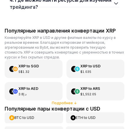
трейдинга?
Популярные направления конвертации XRP
Конвертируйте XRP в USD и другие фиатные валюты по курсу в
реальном времени. Благодаря котировкам от мейкеров,
агрегированным на Bybit, вы можете проверить текущую
стоимость XRP и совершить конвертацию с уверенностью в точных
курсах и без скрытых спредов.
XRP
to
SGD
XRP
to
USD
S$1.32
$1.035
XRP
to
AED
XRP
to
ARS
د.إ3.8
$1,552.05
Подробнее
↓
Популярные пары конвертации с USD
BTC
to
USD
ETH
to
USD