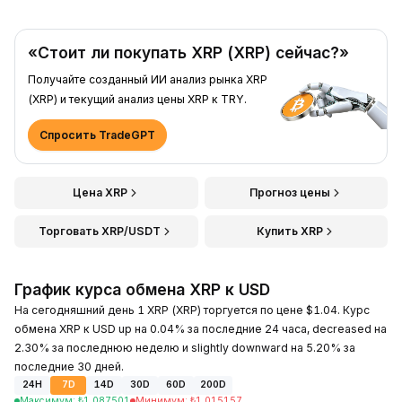
«Стоит ли покупать XRP (XRP) сейчас?»
Получайте созданный ИИ анализ рынка XRP
(XRP) и текущий анализ цены XRP к TRY.
Спросить TradeGPT
Цена XRP
Прогноз цены
Торговать XRP/USDT
Купить XRP
График курса обмена XRP к USD
На сегодняшний день 1 XRP (XRP) торгуется по цене $1.04. Курс
обмена XRP к USD up на 0.04% за последние 24 часа, decreased на
2.30% за последнюю неделю и slightly downward на 5.20% за
последние 30 дней.
24H
7D
14D
30D
60D
200D
Максимум
:
₺
1.087501
Минимум
:
₺
1.015157