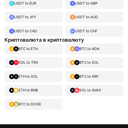
USDT
to
EUR
USDT
to
GBP
USDT
to
JPY
USDT
to
AUD
USDT
to
CAD
USDT
to
CHF
Криптовалюта в криптовалюту
BTC
to
ETH
BTC
to
ADA
SOL
to
TRX
BTC
to
SOL
ETH
to
SOL
BTC
to
XRP
ETH
to
BNB
SOL
to
AVAX
BTC
to
DOGE