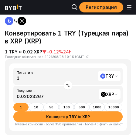
Регистрация
Главная
TRY to XRP
Конвертировать 1 TRY (Турецкая лира)
в XRP (XRP)
1 TRY ≈ 0.02 XRP
▼
-0.12%
24h
Последнее обновление
：
2026/08/08 10:15
(
GMT+0
)
Потратите
TRY
Получите ~
XRP
1
10
50
100
500
1000
10000
Конвертер TRY to XRP
Нулевые комиссии · Более 350 криптовалют · Более 40 фиатных валют