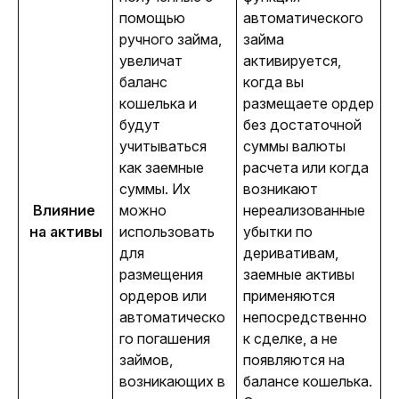
помощью 
автоматического 
ручного займа, 
займа 
увеличат 
активируется, 
баланс 
когда вы 
кошелька и 
размещаете ордер 
будут 
без достаточной 
учитываться 
суммы валюты 
как заемные 
расчета или когда 
суммы. Их 
возникают 
Влияние 
можно 
нереализованные 
на активы
использовать 
убытки по 
для 
деривативам, 
размещения 
заемные активы 
ордеров или 
применяются 
автоматическо
непосредственно 
го погашения 
к сделке, а не 
займов, 
появляются на 
возникающих в 
балансе кошелька. 