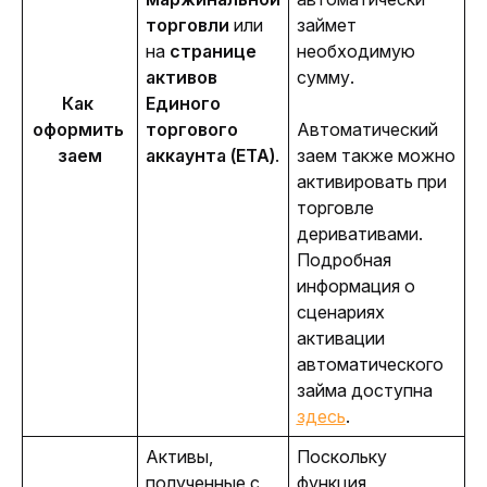
торговли
 или 
займет 
на 
странице 
необходимую 
активов 
сумму.
Как 
Единого 
оформить 
торгового 
Автоматический 
заем
аккаунта (ЕТА)
.
заем также можно 
активировать при 
торговле 
деривативами. 
Подробная 
информация о 
сценариях 
активации 
автоматического 
займа доступна 
здесь
.
Активы, 
Поскольку 
полученные с 
функция 