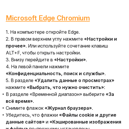
Microsoft Edge Chromium
1. На компьютере откройте Edge. 
2. В правом верхнем углу нажмите 
«Настройки и 
прочее»
. Или используйте сочетание клавиш 
ALT+F, чтобы открыть настройки.
3. Внизу перейдите в 
«Настройки»
.
4. На левой панели нажмите 
«Конфиденциальность, поиск и службы»
.
5. В разделе 
«Удалить данные о просмотрах»
нажмите 
«Выбрать, что нужно очистить»
:
В разделе «Временной диапазон» выберите
«За
всё время»
.
Снимите флажок
«Журнал браузера»
.
Убедитесь, что флажки
«Файлы cookie и другие
данные сайтов»
и
«Кэшированные изображения
и файлы»
по-прежнему установлены.