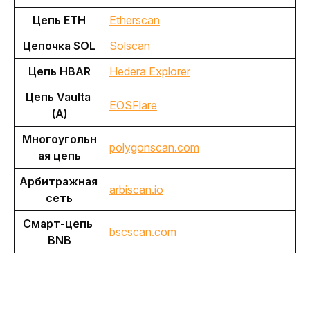
Цепь ETH
Etherscan
Цепочка SOL
Solscan
Цепь HBAR
Hedera Explorer
Цепь Vaulta 
EOSFlare
(A)
Многоугольн
polygonscan.com
ая цепь
Арбитражная 
arbiscan.io
сеть
Смарт-цепь 
bscscan.com
BNB