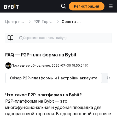
Регистрация
Центр помощи
P2P Торговля
Советы по P2P-трейдингу
FAQ — P2P-платформа на Bybit
Последнее обновление: 2026-07-30 19:50:54
Обзор P2P-платформы и Настройки аккаунта
P2P-
Что такое P2P-платформа на Bybit?
P2P-платформа на Bybit — это 
многофункциональная и удобная площадка для 
одноранговой торговли. В однораноговой торговле 