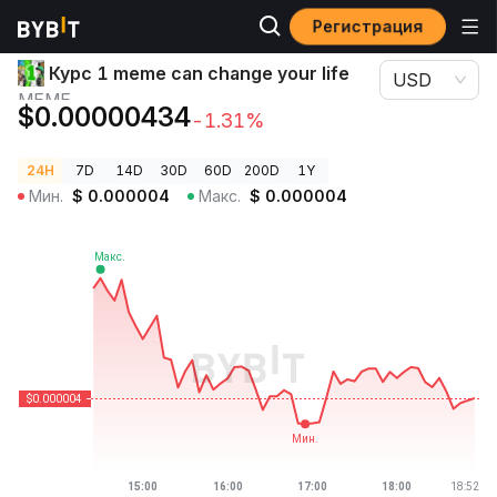
Регистрация
Цены криптовалют
Курс 1 meme can change your life MEME
Курс 1 meme can change your life
USD
MEME
$0.00000434
-1.31%
24H
7D
14D
30D
60D
200D
1Y
Мин.
$
0.000004
Макс.
$
0.000004