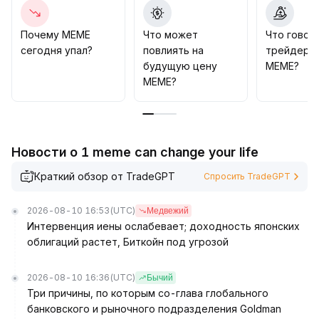
Рекомендуется инвесторам динамически
корректировать позиции, внимательно
отслеживать изменения макроэкономических
Почему MEME
Что может
Что говор
данных и новые механизмы управления
сегодня упал?
повлиять на
трейдеры
платформами, в первую очередь обращая
будущую цену
MEME?
внимание на качественные новые проекты с
MEME?
честным распределением и концентрированной
ликвидностью; избегать погони за токенами с
малой капитализацией и контролировать
волатильность
.
Новости о 1 meme can change your life
Краткий обзор от TradeGPT
Спросить TradeGPT
2026-08-10 16:53
(UTC)
Медвежий
Интервенция иены ослабевает; доходность японских
облигаций растет, Биткойн под угрозой
2026-08-10 16:36
(UTC)
Бычий
Три причины, по которым со-глава глобального
банковского и рыночного подразделения Goldman