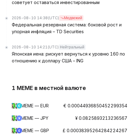
советует оставаться инвестированным
2026-08-10 14:38
(UTC)
Медвежий
Федеральная резервная система: боковой рост и
упорная инфляция – TD Securities
2026-08-10 14:21
(UTC)
Нейтральный
Японская иена: рискует вернуться к уровню 160 по
отношению к доллару США – ING
1 MEME в местной валюте
MEME — EUR
€ 0.00044936850452299354
MEME — JPY
¥ 0.0825893213236567
MEME — GBP
£ 0.00038395264284224267