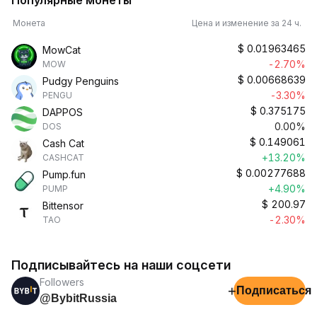
Популярные монеты
Монета
Цена и изменение за 24 ч.
$
0.01963465
MowCat
-2.70%
MOW
$
0.00668639
Pudgy Penguins
-3.30%
PENGU
$
0.375175
DAPPOS
0.00%
DOS
$
0.149061
Cash Cat
+13.20%
CASHCAT
$
0.00277688
Pump.fun
+4.90%
PUMP
$
200.97
Bittensor
-2.30%
TAO
Подписывайтесь на наши соцсети
Followers
+
Подписаться
@BybitRussia