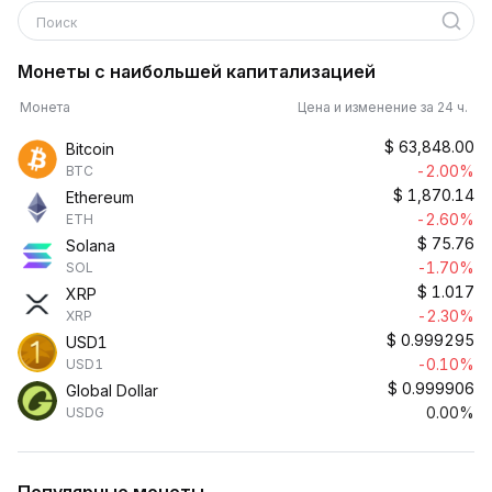
Поиск
Монеты с наибольшей капитализацией
Монета
Цена и изменение за 24 ч.
$
63,848.00
Bitcoin
-2.00%
BTC
$
1,870.14
Ethereum
-2.60%
ETH
$
75.76
Solana
-1.70%
SOL
$
1.017
XRP
-2.30%
XRP
$
0.999295
USD1
-0.10%
USD1
$
0.999906
Global Dollar
0.00%
USDG