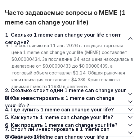
Часто задаваемые вопросы о MEME (1
meme can change your life)
1. Сколько 1 meme can change your life стоит
сегодня?
По состоянию на 11 авг. 2026 г. текущая торговая
цена 1 meme can change your life (MEME) составляет
$0.00000434. За последние 24 часа цена находилась в
диапазоне от $0.00000433 до $0.00000439, а
торговый объем составлял $2.24. Общая рыночная
капитализация составляет $4.33K. Криптовалюта
занимает место 11930 в рейтинге.
2. Сколько стоит один 1 meme can change your
life?
3. Как инвестировать в 1 meme can change
your life ?
4. Где купить 1 meme can change your life?
5. Как купить 1 meme can change your life?
6. Как продать 1 meme can change your life?
7. Стоит ли инвестировать в 1 meme can
change your life?
8. Сколько 1 meme can change your life в