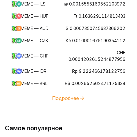
MEME — ILS
₪ 0.0015555169552103972
MEME — HUF
Ft 0.1638291114813433
MEME — AUD
$ 0.0007350745637366202
MEME — CZK
Kč 0.010901675190354112
CHF
MEME — CHF
0.0004202615244877956
MEME — IDR
Rp 9.222466178122756
MEME — BRL
R$ 0.002652562471175434
Подробнее
Самое популярное