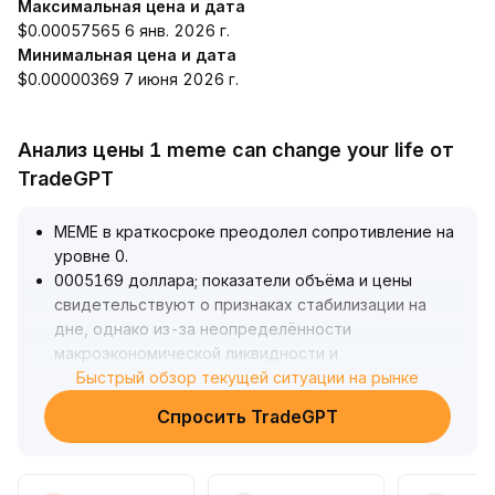
Максимальная цена и дата
$0.00057565 6 янв. 2026 г.
Минимальная цена и дата
$0.00000369 7 июня 2026 г.
Анализ цены 1 meme can change your life от
TradeGPT
MEME в краткосроке преодолел сопротивление на
уровне 0
.
0005169 доллара; показатели объёма и цены
свидетельствуют о признаках стабилизации на
дне, однако из-за неопределённости
макроэкономической ликвидности и
фрагментированности экосистемы, устойчивость
Быстрый обзор текущей ситуации на рынке
отскока остаётся под вопросом — важно следить
Спросить TradeGPT
за сопротивлением на 0
.
00055 доллара и подтверждением отката на
дневном графике
.