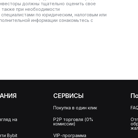
инвесторы должны тщательно оценить свое
а также при необходимости
 специалистами по юридическим, налоговым или
полнительной информации ознакомьтесь с
АНИЯ
СЕРВИСЫ
П
Покупка в один клик
FA
згляд на
P2P торговля (0%
От
комиссии)
об
жа
ти Bybit
VIP-программа