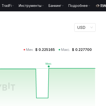
TradFi
Инструменты
Банкинг
Подробнее
USD
Мин.
$
0.225165
Макс.
$
0.227700