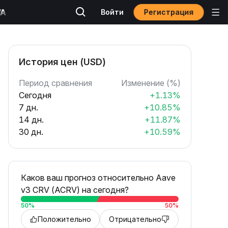
Регистрация
Войти
История цен (USD)
Период сравнения
Изменение (%)
Сегодня
+1.13%
7 дн.
+10.85%
14 дн.
+11.87%
30 дн.
+10.59%
Каков ваш прогноз относительно Aave
v3 CRV (ACRV) на сегодня?
50
%
50
%
Положительно
Отрицательно