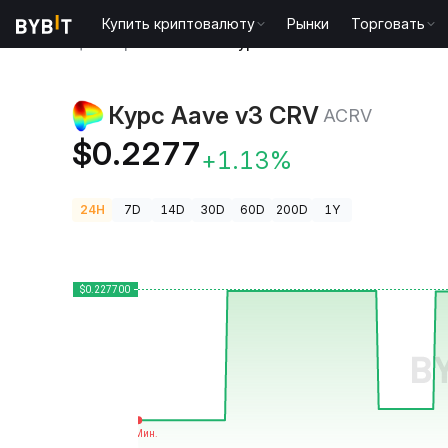
Купить криптовалюту
Рынки
Торговать
Цены криптовалют
Курс Aave v3 CRV ACRV
Курс Aave v3 CRV
ACRV
$0.2277
+1.13%
24H
7D
14D
30D
60D
200D
1Y