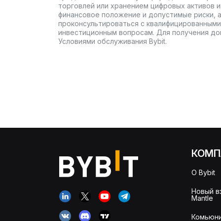
торговлей или хранением цифровых активов 
финансовое положение и допустимые риски, 
проконсультироваться с квалифицированными
инвестиционным вопросам. Для получения до
Условиями обслуживания Bybit.
КОМП
О Bybit
Новый в
Mantle
Комьюни