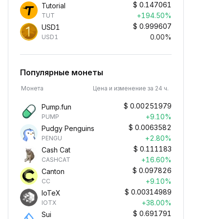
$
0.147061
Tutorial
+194.50%
TUT
$
0.999607
USD1
0.00%
USD1
Популярные монеты
Монета
Цена и изменение за 24 ч.
$
0.00251979
Pump.fun
+9.10%
PUMP
$
0.0063582
Pudgy Penguins
+2.80%
PENGU
$
0.111183
Cash Cat
+16.60%
CASHCAT
$
0.097826
Canton
+9.10%
CC
$
0.00314989
IoTeX
+38.00%
IOTX
$
0.691791
Sui