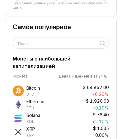
Примечание: данные указаны исключительно в справочных
целях.
Самое популярное
Поиск
Монеты с наибольшей
капитализацией
Монета
Цена и изменение за 24 ч.
$
64,852.00
Bitcoin
-0.20%
BTC
$
1,920.03
Ethereum
+0.10%
ETH
$
76.40
Solana
+2.10%
SOL
$
1.035
XRP
0.00%
XRP