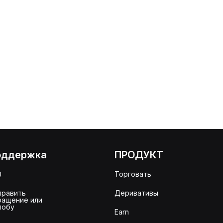
оддержка
ПРОДУКТ
Q
Торговать
править
Деривативы
ращение или
лобу
Earn