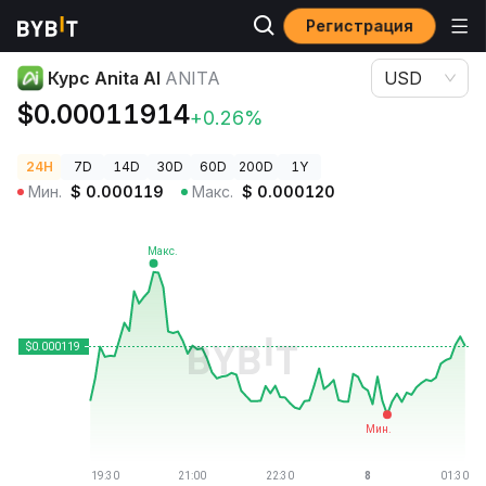
Регистрация
Цены криптовалют
Курс Anita AI ANITA
Курс Anita AI
ANITA
USD
$0.00011914
+0.26%
24H
7D
14D
30D
60D
200D
1Y
Мин.
$
0.000119
Макс.
$
0.000120