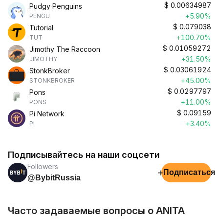
$
0.00634987
Pudgy Penguins
+5.90%
PENGU
$
0.079038
Tutorial
+100.70%
TUT
$
0.01059272
Jimothy The Raccoon
+31.50%
JIMOTHY
$
0.03061924
StonkBroker
+45.00%
STONKBROKER
$
0.0297797
Pons
+11.00%
PONS
$
0.09159
Pi Network
+3.40%
PI
Подписывайтесь на наши соцсети
Followers
+
Подписаться
@BybitRussia
Часто задаваемые вопросы о ANITA