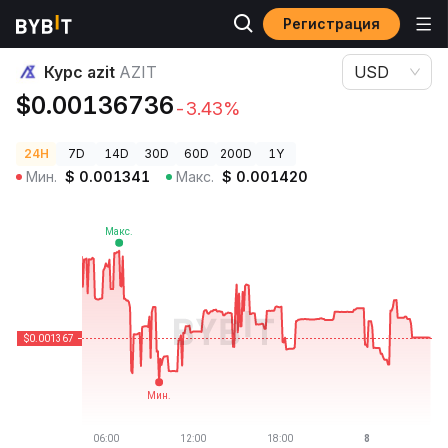
Регистрация
Цены криптовалют
Курс azit AZIT
Курс azit
AZIT
USD
$0.00136736
-3.43%
24H
7D
14D
30D
60D
200D
1Y
Мин.
$
0.001341
Макс.
$
0.001420