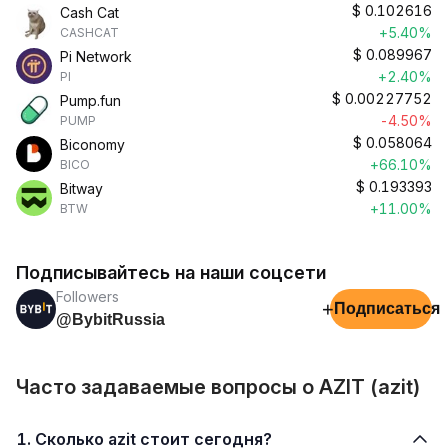
$
0.102616
Cash Cat
+5.40%
CASHCAT
$
0.089967
Pi Network
+2.40%
PI
$
0.00227752
Pump.fun
-4.50%
PUMP
$
0.058064
Biconomy
+66.10%
BICO
$
0.193393
Bitway
+11.00%
BTW
Подписывайтесь на наши соцсети
Followers
+
Подписаться
@BybitRussia
Часто задаваемые вопросы о AZIT (azit)
1. Сколько azit стоит сегодня?