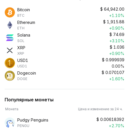
$
64,942.00
Bitcoin
+1.10%
BTC
$
1,915.88
Ethereum
+0.90%
ETH
$
74.69
Solana
+3.10%
SOL
$
1.036
XRP
+0.90%
XRP
$
0.999939
USD1
0.00%
USD1
$
0.070107
Dogecoin
+1.60%
DOGE
Популярные монеты
Монета
Цена и изменение за 24 ч.
$
0.00618392
Pudgy Penguins
+2.70%
PENGU