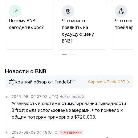
для преодоления текущего уровня сопротивления
и начала нового восходящего цикла
.
Рекомендуется нейтрально-позитивное
Почему BNB
Что может
Что говор
распределение, с динамической корректировкой
сегодня вырос?
повлиять на
трейдеры 
позиций в зависимости от развития данных
будущую цену
экосистемы и изменений объема торгов
.
BNB?
Новости о BNB
Краткий обзор от TradeGPT
Спросить TradeGPT
2026-08-09 07:02
(UTC)
Нейтральный
Уязвимость в системе стимулирования ликвидности
Bifrost была использована хакерами, что привело к
общим потерям примерно в $720,000.
2026-08-09 04:48
(UTC)
Медвежий