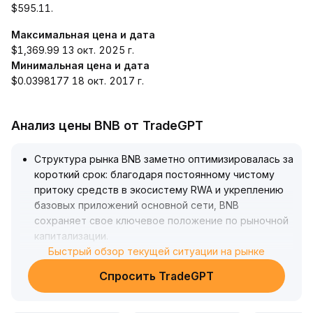
$595.11.
Максимальная цена и дата
$1,369.99 13 окт. 2025 г.
Минимальная цена и дата
$0.0398177 18 окт. 2017 г.
Анализ цены BNB от TradeGPT
Структура рынка BNB заметно оптимизировалась за
короткий срок: благодаря постоянному чистому
притоку средств в экосистему RWA и укреплению
базовых приложений основной сети, BNB
сохраняет свое ключевое положение по рыночной
капитализации
.
Технический анализ показывает, что на текущем
Быстрый обзор текущей ситуации на рынке
этапе основной уровень поддержки находится на
Спросить TradeGPT
отметке 584 долларов, верхнее давление — в зоне
612 долларов
.
Если приток капитала сохранится, есть потенциал