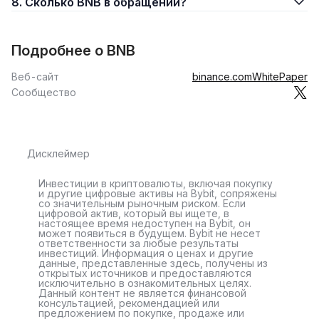
рамки ERC-20 токена. В 2019 году был запущен первый
8. Сколько BNB в обращении?
собственный блокчейн для быстрой торговли, а в 2020
году мир увидел Binance Smart Chain (BSC).
Подробнее о BNB
Именно появление BSC, совместимой с виртуальной
машиной Ethereum, стало катализатором взрывного роста.
Веб-сайт
binance.com
WhitePaper
Binance Coin превратился из биржевого купона в
Сообщество
полноценную инфраструктурную валюту для
разработчиков со всего мира.
В чем ценность и уникальность BNB?
Дисклеймер
Ключевые функции актива
Инвестиции в криптовалюты, включая покупку
и другие цифровые активы на Bybit, сопряжены
Ценность Binance Coin определяется его
со значительным рыночным риском. Если
многогранностью. Владельцы используют монету для
цифровой актив, который вы ищете, в
настоящее время недоступен на Bybit, он
обеспечения безопасности сети через стейкинг, получая
может появиться в будущем. Bybit не несет
за это пассивное вознаграждение. Кроме того, Binance
ответственности за любые результаты
инвестиций. Информация о ценах и другие
Coin открывает доступ к Launchpad — платформе, где
данные, представленные здесь, получены из
рождаются новые перспективные криптопроекты.
открытых источников и предоставляются
исключительно в ознакомительных целях.
Данный контент не является финансовой
Высокая скорость транзакций и низкие комиссии делают
консультацией, рекомендацией или
предложением по покупке, продаже или
его востребованным и в повседневных платежах, от