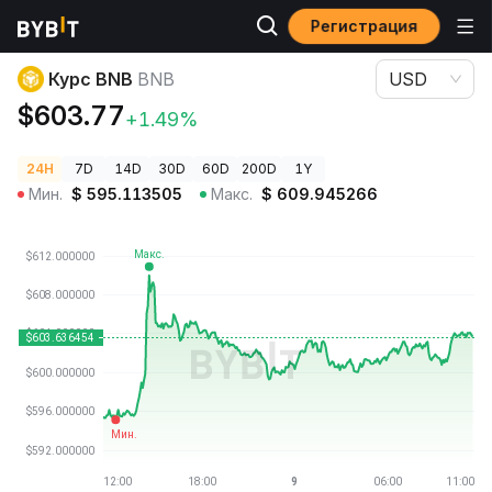
Регистрация
Цены криптовалют
Курс BNB BNB
Курс BNB
BNB
USD
$603.77
+1.49%
24H
7D
14D
30D
60D
200D
1Y
Мин.
$
595.113505
Макс.
$
609.945266