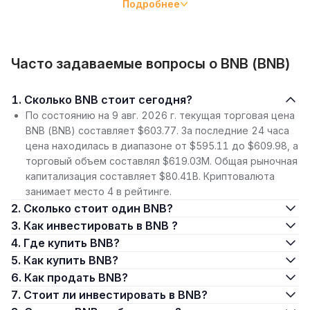
Подробнее
системы.
Как это работает: токен BNB Chain и механизмы
сжигания
Часто задаваемые вопросы о BNB (BNB)
Работа Binance Coin неразрывно связана с архитектурой
двух параллельных сетей: уровня управления и уровня
1. Сколько BNB стоит сегодня?
смарт-контрактов. Важнейшей технологической
По состоянию на 9 авг. 2026 г. текущая торговая цена
особенностью актива является дефляционная модель.
BNB (BNB) составляет $603.77. За последние 24 часа
Система автоматического сжигания (Auto-Burn)
цена находилась в диапазоне от $595.11 до $609.98, а
планомерно выводит монеты из обращения, стремясь
торговый объем составлял $619.03M. Общая рыночная
сократить эмиссию вдвое. Этот процесс не зависит от
капитализация составляет $80.41B. Криптовалюта
субъективных решений руководства биржи, а опирается
занимает место 4 в рейтинге.
на строгие алгоритмы, учитывающие активность в сети и
2. Сколько стоит один BNB?
рыночную стоимость актива.
3. Как инвестировать в BNB ?
4. Где купить BNB?
История создания: от токена Binance до
5. Как купить BNB?
самостоятельного блокчейна
6. Как продать BNB?
Путь Binance Coin начался в 2017 году с ICO на базе сети
7. Стоит ли инвестировать в BNB?
Ethereum. Однако амбиции проекта быстро переросли