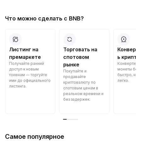
Что можно сделать с BNB?
Листинг на
Торговать на
Конверт
премаркете
спотовом
ь крипто
Получайте ранний
Конвертиру
рынке
доступ к новым
монеты бес
Покупайте и
токенам — торгуйте
быстро, над
продавайте
ими до официального
легко.
криптовалюту по
листинга.
спотовым ценам в
реальном времени и
без задержек.
Самое популярное