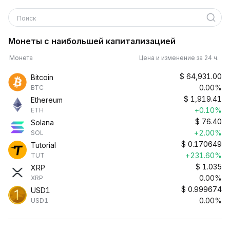
Поиск
Монеты с наибольшей капитализацией
Монета
Цена и изменение за 24 ч.
$
64,931.00
Bitcoin
0.00%
BTC
$
1,919.41
Ethereum
+0.10%
ETH
$
76.40
Solana
+2.00%
SOL
$
0.170649
Tutorial
+231.60%
TUT
$
1.035
XRP
0.00%
XRP
$
0.999674
USD1
0.00%
USD1