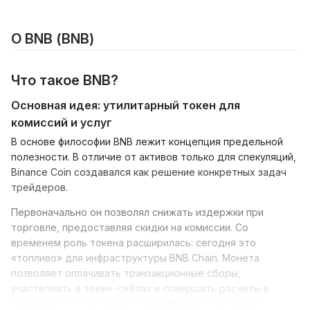
О BNB (BNB)
Что такое BNB?
Основная идея: утилитарный токен для
комиссий и услуг
В основе философии BNB лежит концепция предельной
полезности. В отличие от активов только для спекуляций,
Binance Coin создавался как решение конкретных задач
трейдеров.
Первоначально он позволял снижать издержки при
торговле, предоставляя скидки на комиссии. Со
временем роль токена расширилась: сегодня это
«топливо» для инфраструктуры BNB Chain. Монета
позволяет оплачивать транзакционные сборы,
участвовать в токен-сейлах и совершать расчеты в
реальном секторе через современные платежные