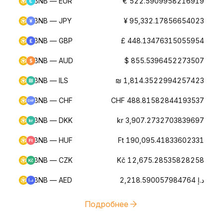
BNB — EUR
€ 522.5909958216919
BNB — JPY
¥ 95,332.17856654023
BNB — GBP
£ 448.13476315055954
BNB — AUD
$ 855.5396452273507
BNB — ILS
₪ 1,814.3522994257423
BNB — CHF
CHF 488.81582844193537
BNB — DKK
kr 3,907.2732703839697
BNB — HUF
Ft 190,095.41833602331
BNB — CZK
Kč 12,675.28535828258
BNB — AED
د.إ 2,218.590057984764
Подробнее