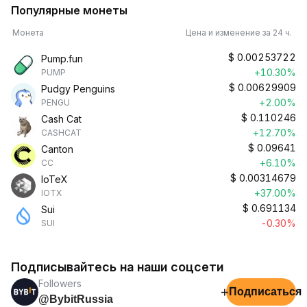
Популярные монеты
Монета
Цена и изменение за 24 ч.
$
0.00253722
Pump.fun
+10.30%
PUMP
$
0.00629909
Pudgy Penguins
+2.00%
PENGU
$
0.110246
Cash Cat
+12.70%
CASHCAT
$
0.09641
Canton
+6.10%
CC
$
0.00314679
IoTeX
+37.00%
IOTX
$
0.691134
Sui
-0.30%
SUI
Подписывайтесь на наши соцсети
Followers
+
Подписаться
@BybitRussia