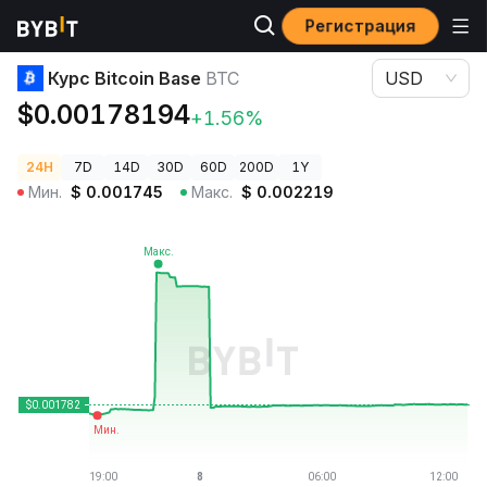
Регистрация
Цены криптовалют
Курс Bitcoin Base BTC
Курс Bitcoin Base
BTC
USD
$0.00178194
+1.56%
24H
7D
14D
30D
60D
200D
1Y
Мин.
$
0.001745
Макс.
$
0.002219