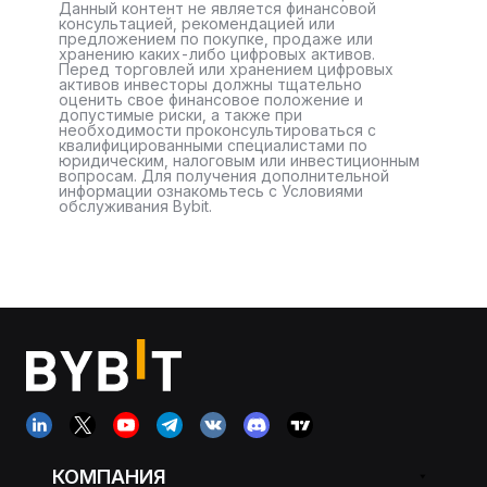
Данный контент не является финансовой
консультацией, рекомендацией или
предложением по покупке, продаже или
хранению каких-либо цифровых активов.
Перед торговлей или хранением цифровых
активов инвесторы должны тщательно
оценить свое финансовое положение и
допустимые риски, а также при
необходимости проконсультироваться с
квалифицированными специалистами по
юридическим, налоговым или инвестиционным
вопросам. Для получения дополнительной
информации ознакомьтесь с Условиями
обслуживания Bybit.
КОМПАНИЯ