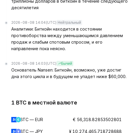
триллионы долларов в биткойн в течение следующего
десятилетия
2026-08-08 14:04
(UTC)
Нейтральный
Аналитики: Биткойн находится в состоянии
противоборства между уменьшающимся давлением
продаж и слабым спотовым спросом, и его
направление пока неясно.
2026-08-08 14:03
(UTC)
Бычий
Основатель Nansen: Биткойн, возможно, уже достиг
дна этого цикла и в будущем не упадет ниже $60,000.
1 BTC в местной валюте
BTC — EUR
€ 56,318.82853502801
BTC — JPY
¥ 10,274,465.718728688