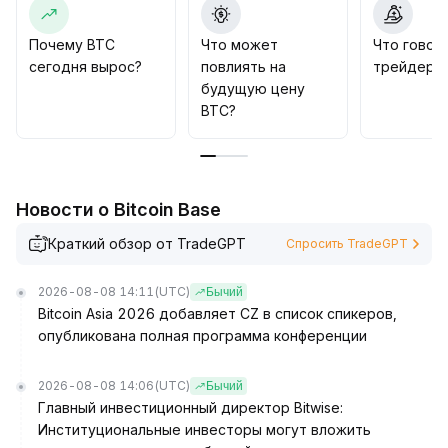
рекомендуется придерживаться стратегии
диапазонной торговли, внимательно следить за
Почему BTC
Что может
Что говор
предстоящими данными о занятости и заявлениями
сегодня вырос?
повлиять на
трейдеры 
центробанков для динамической корректировки
будущую цену
позиций и уровня риска
.
BTC?
Новости о Bitcoin Base
Краткий обзор от TradeGPT
Спросить TradeGPT
2026-08-08 14:11
(UTC)
Бычий
Bitcoin Asia 2026 добавляет CZ в список спикеров,
опубликована полная программа конференции
2026-08-08 14:06
(UTC)
Бычий
Главный инвестиционный директор Bitwise:
Институциональные инвесторы могут вложить