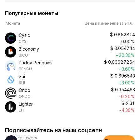
Популярные монеты
Монета
Цена и изменение за 24 ч.
$
0.852814
Cysic
0.00%
CYS
$
0.054744
Biconomy
+20.30%
BICO
$
0.00627264
Pudgy Penguins
+3.60%
PENGU
$
0.696543
Sui
+3.00%
SUI
$
0.354463
Ondo
-0.20%
ONDO
$
2.31
Lighter
-4.30%
LIT
Подписывайтесь на наши соцсети
Followers