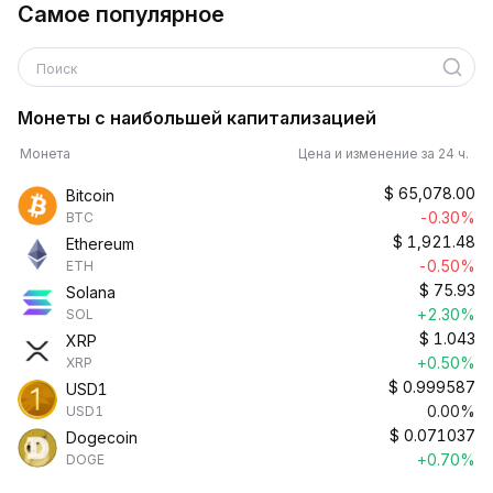
Самое популярное
Поиск
Монеты с наибольшей капитализацией
Монета
Цена и изменение за 24 ч.
$
65,078.00
Bitcoin
-0.30%
BTC
$
1,921.48
Ethereum
-0.50%
ETH
$
75.93
Solana
+2.30%
SOL
$
1.043
XRP
+0.50%
XRP
$
0.999587
USD1
0.00%
USD1
$
0.071037
Dogecoin
+0.70%
DOGE