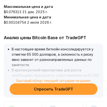
Максимальная цена и дата
$0.076313 21 дек. 2025 г.
Минимальная цена и дата
$0.00104754 2 июля 2026 г.
Анализ цены Bitcoin Base от TradeGPT
В настоящее время биткойн консолидируется у
отметки 65 000 долларов, а склонность к риску
явно зависит от разнонаправленных данных по
занятости
.
В краткосрочной перспективе для роста
необходимо преодолеть сопротивление на 65 000
долларов, чтобы попытаться подняться в область
Быстрый обзор текущей ситуации на рынке
66 900–67 000 долларов, иначе возможна
Спросить TradeGPT
коррекция к ключевой поддержке 62 200–62 800
долларов
.
Учитывая одновременное ожидание
макроэкономического смягчения и риски рецессии,