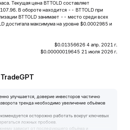
 часа. Текущая цена BTTOLD составляет
$107.96. В обороте находится -- BTTOLD при
лизации BTTOLD занимает -- место среди всех
LD достигала максимума на уровне $0.0002985 и
$0.01356626 4 апр. 2021 г.
$0.00000019645 21 июля 2026 г.
т TradeGPT
енно улучшается, доверие инвесторов частично
азворота тренда необходимо увеличение объёмов
рекомендуется осторожно работать вокруг ключевых
терегаться ложных пробоев
.
жнему зависит от последующего объёма и