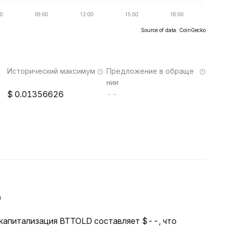
Source of data: CoinGecko
Исторический максимум
Предложение в обраще
нии
0.01356626
--
D
я капитализация BTTOLD составляет $--, что