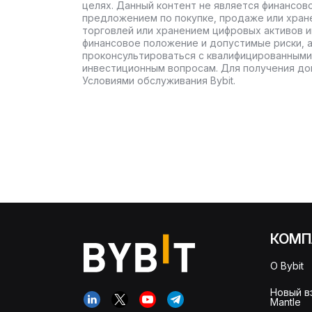
целях. Данный контент не является финансов
предложением по покупке, продаже или хран
торговлей или хранением цифровых активов 
финансовое положение и допустимые риски, 
проконсультироваться с квалифицированными
инвестиционным вопросам. Для получения до
Условиями обслуживания Bybit.
КОМП
О Bybit
Новый в
Mantle