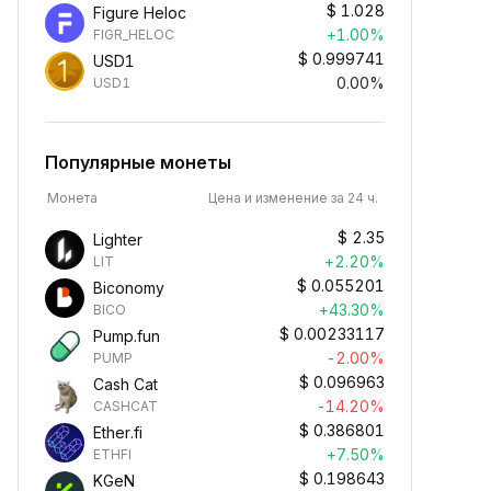
$
1.028
Figure Heloc
+1.00%
FIGR_HELOC
$
0.999741
USD1
0.00%
USD1
Популярные монеты
Монета
Цена и изменение за 24 ч.
$
2.35
Lighter
+2.20%
LIT
$
0.055201
Biconomy
+43.30%
BICO
$
0.00233117
Pump.fun
-2.00%
PUMP
$
0.096963
Cash Cat
-14.20%
CASHCAT
$
0.386801
Ether.fi
+7.50%
ETHFI
$
0.198643
KGeN