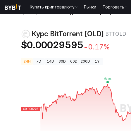
Купить криптовалюту
Рынки
Торговать
Цены криптовалют
Курс BitTorrent [OLD] BTTOLD
Курс BitTorrent [OLD]
BTTOLD
$0.00029595
-0.17%
24H
7D
14D
30D
60D
200D
1Y