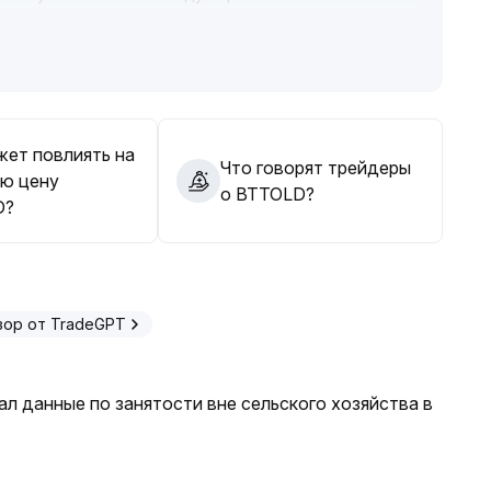
ышения объёмов и пробоя предыдущих вершин
лючевыми зонами) можно постепенно переходить к
ет сохранять выжидательную тактику
.
жет повлиять на
Что говорят трейдеры
ю цену
о BTTOLD?
D?
зор от TradeGPT
л данные по занятости вне сельского хозяйства в