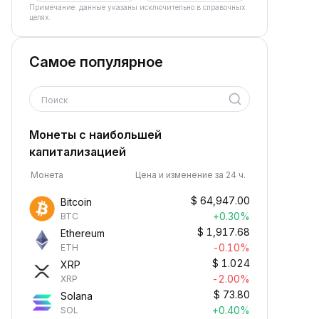
Примечание: данные указаны исключительно в справочных
целях.
Самое популярное
Поиск
Монеты с наибольшей
капитализацией
Монета
Цена и изменение за 24 ч.
$
64,947.00
Bitcoin
+0.30%
BTC
$
1,917.68
Ethereum
-0.10%
ETH
$
1.024
XRP
-2.00%
XRP
$
73.80
Solana
+0.40%
SOL