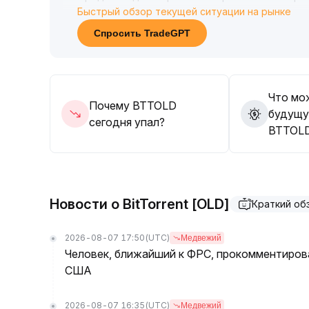
Быстрый обзор текущей ситуации на рынке
эффективного пробоя по ценам: в случае пов
(рекомендуется следить за историческими к
Спросить TradeGPT
длинным позициям, в противном случае следу
Что мо
Почему BTTOLD
будущу
сегодня упал?
BTTOL
Новости о BitTorrent [OLD]
Краткий об
2026-08-07 17:50
(UTC)
Медвежий
Человек, ближайший к ФРС, прокомментирова
США
2026-08-07 16:35
(UTC)
Медвежий