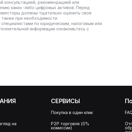
ой консультацией, рекомендацией или
ению каких-либо цифровых активов. Перед
инвесторы должны тщательно оценить свое
а также при необходимости
 специалистами по юридическим, налоговым или
полнительной информации ознакомьтесь с
АНИЯ
СЕРВИСЫ
П
Покупка в один клик
FA
згляд на
P2P торговля (0%
От
комиссии)
об
жа