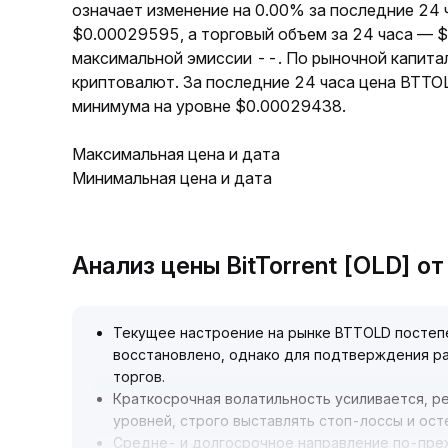
означает изменение на 0.00% за последние 24
$0.00029595, а торговый объем за 24 часа — 
максимальной эмиссии --. По рыночной капита
криптовалют. За последние 24 часа цена BTTO
минимума на уровне $0.00029438.
Максимальная цена и дата
Минимальная цена и дата
Анализ цены BitTorrent [OLD] о
Текущее настроение на рынке BTTOLD постеп
восстановлено, однако для подтверждения р
торгов
.
Краткосрочная волатильность усиливается, 
уровней, строго выставлять стоп-лоссы и ос
Средне- и долгосрочное направление по-пре