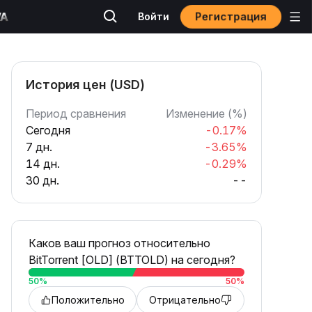
Регистрация
Войти
История цен (USD)
Период сравнения
Изменение (%)
Сегодня
-0.17%
7 дн.
-3.65%
14 дн.
-0.29%
30 дн.
--
Каков ваш прогноз относительно
BitTorrent [OLD] (BTTOLD) на сегодня?
50
%
50
%
Положительно
Отрицательно