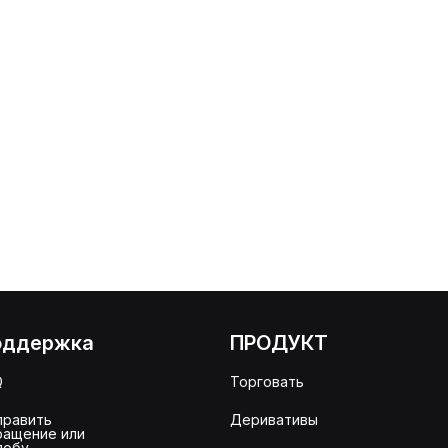
оддержка
ПРОДУКТ
Q
Торговать
править
Деривативы
ращение или
лобу