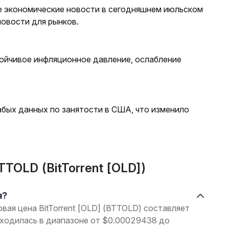
е экономические новости в сегодняшнем июльском
новости для рынков.
ойчивое инфляционное давление, ослабление
абых данных по занятости в США, что изменило
TOLD (BitTorrent [OLD])
я?
овая цена BitTorrent [OLD] (BTTOLD) составляет
аходилась в диапазоне от $0.00029438 до