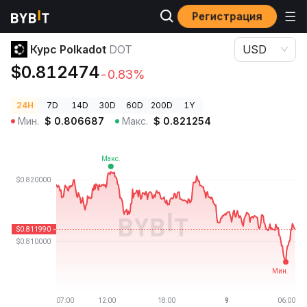
Регистрация
Цены криптовалют
Курс Polkadot DOT
Курс Polkadot
DOT
USD
$0.812474
-0.83%
24H
7D
14D
30D
60D
200D
1Y
Мин.
$
0.806687
Макс.
$
0.821254