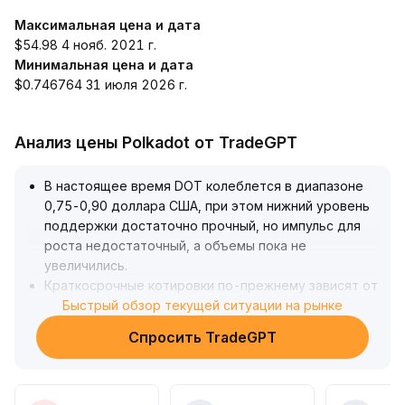
Максимальная цена и дата
$54.98 4 нояб. 2021 г.
Минимальная цена и дата
$0.746764 31 июля 2026 г.
Анализ цены Polkadot от TradeGPT
В настоящее время DOT колеблется в диапазоне
0,75-0,90 доллара США, при этом нижний уровень
поддержки достаточно прочный, но импульс для
роста недостаточный, а объемы пока не
увеличились
.
Краткосрочные котировки по-прежнему зависят от
колебаний глобального аппетита к риску; если не
Быстрый обзор текущей ситуации на рынке
удастся пробить зону сопротивления в 0,90
Спросить TradeGPT
доллара на увеличенных объемах, разворот
тренда маловероятен
.
В плане стратегии рекомендуется сохранять
выжидательную позицию и дождаться