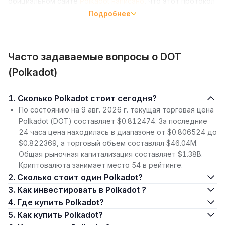
официальном сайте
Polkadot написано
, что этот протокол
«имеет беспрецедентную экономическую
Подробнее
масштабируемость, позволяя общему набору
валидаторов обеспечивать безопасность нескольких
блокчейнов».
Часто задаваемые вопросы о DOT
Что такое DOT
(Polkadot)
DOT — это нативный токен сети Polkadot. Поскольку
максимальное количество токенов DOT заранее не
1. Сколько Polkadot стоит сегодня?
определено, они подвержены инфляции. Однако уровень
По состоянию на 9 авг. 2026 г. текущая торговая цена
инфляции изменчив. В экосистеме Polkadot наименьшая
Polkadot (DOT) составляет $0.812474. За последние
делимая единица токена DOT называется «Planck». Один
24 часа цена находилась в диапазоне от $0.806524 до
Planck равен 0,0000000001 DOT.
$0.822369, а торговый объем составлял $46.04M.
Общая рыночная капитализация составляет $1.38B.
Токены DOT имеют три главные функции:
Криптовалюта занимает место 54 в рейтинге.
Обеспечение безопасности и стабильной работы сети
2. Сколько стоит один Polkadot?
с помощью стейкинга
3. Как инвестировать в Polkadot ?
4. Где купить Polkadot?
Управление сетью
5. Как купить Polkadot?
Подключение сетей к Polkadot (в виде парачейна)