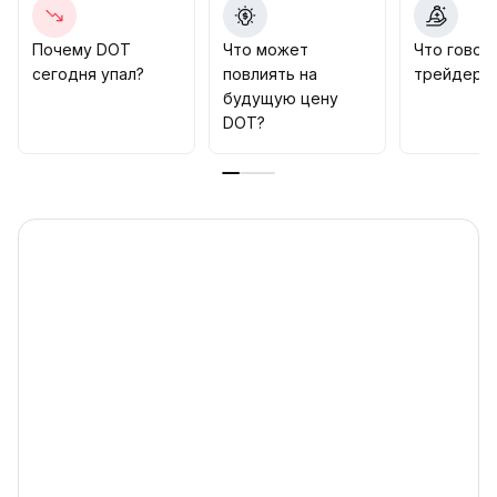
подтвержденного пробоя отметки 0,90 доллара с
восстановлением объёмов перед среднесрочным
Почему DOT
Что может
Что говор
размещением
.
сегодня упал?
повлиять на
трейдеры
Затем цель можно сместить к 1,22 доллара
.
будущую цену
DOT?