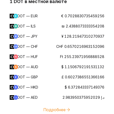
1 DOT в местной валюте
DOT — EUR
€ 0.7028830735459256
DOT — ILS
₪ 2.4388073333354208
DOT — JPY
¥ 128.21947310270937
DOT — CHF
CHF 0.6570216963152096
DOT — HUF
Ft 255.23971956888528
DOT — AUD
$ 1.1506792191531132
DOT — GBP
£ 0.6027386551366166
DOT — HKD
$ 6.372843337149376
DOT — AED
د.إ 2.983950375952029
Подробнее