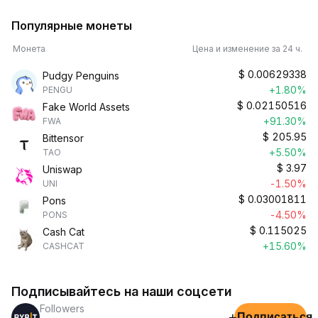
Популярные монеты
Монета
Цена и изменение за 24 ч.
$
0.00629338
Pudgy Penguins
+1.80%
PENGU
$
0.02150516
Fake World Assets
+91.30%
FWA
$
205.95
Bittensor
+5.50%
TAO
$
3.97
Uniswap
-1.50%
UNI
$
0.03001811
Pons
-4.50%
PONS
$
0.115025
Cash Cat
+15.60%
CASHCAT
Подписывайтесь на наши соцсети
Followers
+
Подписаться