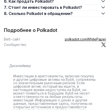
6. Как продать Polkadot?
через связывание
7. Стоит ли инвестировать в Polkadot?
Пользователи могут получать награды в DOT за
стейкинг
8. Сколько Polkadot в обращении?
и активность в сети. Большинство токенов в сети
направляются валидаторам в качестве наград, а
оставшаяся сумма перемещается в хранилище Polkadot.
Подробнее о Polkadot
Использование DOT
Веб-сайт
polkadot.com
WhitePaper
Сообщество
Токен DOT играет важную роль в поддержании и
эксплуатации сети Polkadot. Наиболее важная функция
DOT — это стейкинг. Владельцы DOT, которые добавили
свои токены в стейкинг, получают возможность
Дисклеймер
выполнять одну из следующих ролей для обеспечения
работы сети. Взамен все они получают награды.
Инвестиции в криптовалюты, включая покупку
и другие цифровые активы на Bybit, сопряжены
Четыре основные роли:
со значительным рыночным риском. Если
цифровой актив, который вы ищете, в
настоящее время недоступен на Bybit, он
Валидаторы
может появиться в будущем. Bybit не несет
ответственности за любые результаты
инвестиций. Информация о ценах и другие
Валидаторы анализируют данные от коллекторов в
данные, представленные здесь, получены из
блоках
парачейна
, защищая тем самым основную сеть
открытых источников и предоставляются