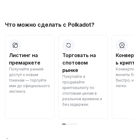
Что можно сделать с Polkadot?
Листинг на
Торговать на
Конверт
премаркете
спотовом
ь крипто
Получайте ранний
Конвертиру
рынке
доступ к новым
монеты бес
Покупайте и
токенам — торгуйте
быстро, над
продавайте
ими до официального
легко.
криптовалюту по
листинга.
спотовым ценам в
реальном времени и
без задержек.