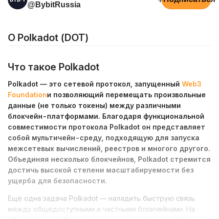
@BybitRussia
О Polkadot (DOT)
Что такое Polkadot
Polkadot — это сетевой протокол, запущенный
Web3
Foundation
и позволяющий перемещать произвольные
данные (не только токены) между различными
блокчейн-платформами. Благодаря функциональной
совместимости протокола Polkadot он представляет
собой мультичейн-среду, подходящую для запуска
межсетевых вычислений, реестров и многого другого.
Объединяя несколько блокчейнов, Polkadot стремится
достичь высокой степени масштабируемости без
ущерба для безопасности.
Ещё одна задача Polkadot — наладить быструю связь
между общедоступными и частными блокчейнами. На