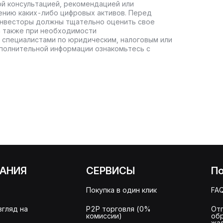
ой консультацией, рекомендацией или
ению каких-либо цифровых активов. Перед
инвесторы должны тщательно оценить свое
а также при необходимости
 специалистами по юридическим, налоговым или
полнительной информации ознакомьтесь с
АНИЯ
СЕРВИСЫ
П
Покупка в один клик
FA
згляд на
P2P торговля (0%
От
комиссии)
об
жа