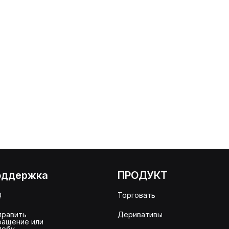
оддержка
ПРОДУКТ
Q
Торговать
править
Деривативы
ращение или
лобу