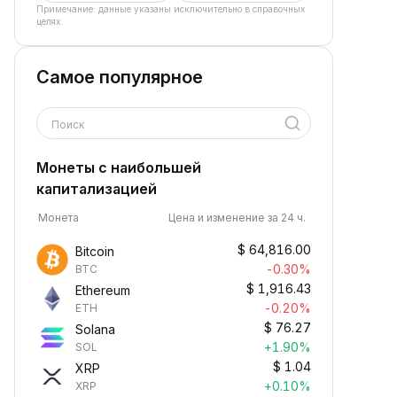
Примечание: данные указаны исключительно в справочных
целях.
Самое популярное
Поиск
Монеты с наибольшей
капитализацией
Монета
Цена и изменение за 24 ч.
$
64,816.00
Bitcoin
-0.30%
BTC
$
1,916.43
Ethereum
-0.20%
ETH
$
76.27
Solana
+1.90%
SOL
$
1.04
XRP
+0.10%
XRP