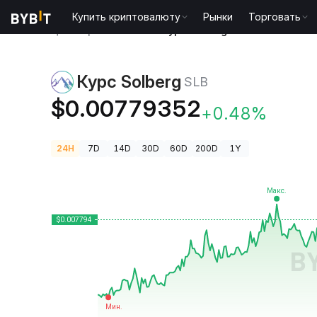
Купить криптовалюту
Рынки
Торговать
Цены криптовалют
Курс Solberg SLB
Курс Solberg
SLB
$0.00779352
+0.48%
24H
7D
14D
30D
60D
200D
1Y