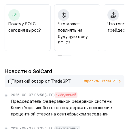
предстоит определить
.
Рекомендуется инвесторам уделять внимание
эффекту распространения негативных событий в
экосистеме, отслеживать потоки капитала и
Почему SOLC
Что может
Что говор
изменения технических индикаторов, а также гибко
сегодня вырос?
повлиять на
трейдеры 
корректировать позиции согласно риск-профилю
.
будущую цену
Краткосрочная стратегия — динамическое
SOLC?
отслеживание ситуации и осторожная работа
.
Новости о SolCard
Краткий обзор от TradeGPT
Спросить TradeGPT
2026-08-07 06:58
(UTC)
Медвежий
Председатель Федеральной резервной системы
Кевин Уорш якобы готов поддержать повышение
процентной ставки на сентябрьском заседании
2026-08-07 06:35
(UTC)
Нейтральный