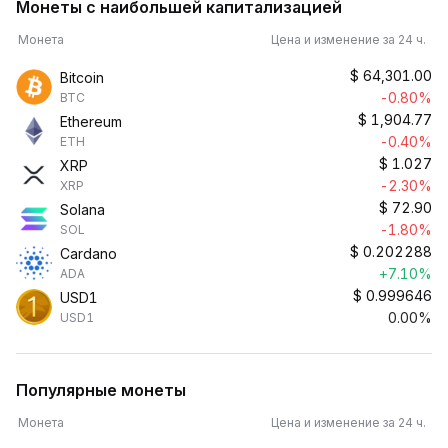
Монеты с наибольшей капитализацией
Монета
Цена и изменение за 24 ч.
$
64,301.00
Bitcoin
-0.80%
BTC
$
1,904.77
Ethereum
-0.40%
ETH
$
1.027
XRP
-2.30%
XRP
$
72.90
Solana
-1.80%
SOL
$
0.202288
Cardano
+7.10%
ADA
$
0.999646
USD1
0.00%
USD1
Популярные монеты
Монета
Цена и изменение за 24 ч.