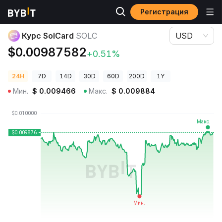
Регистрация
Цены криптовалют
Курс SolCard SOLC
Курс SolCard
SOLC
USD
$0.00987582
+0.51%
24H
7D
14D
30D
60D
200D
1Y
Мин.
$
0.009466
Макс.
$
0.009884