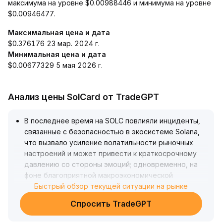
максимума на уровне $0.00988446 и минимума на уровне
$0.00946477.
Максимальная цена и дата
$0.376176 23 мар. 2024 г.
Минимальная цена и дата
$0.00677329 5 мая 2026 г.
Анализ цены SolCard от TradeGPT
В последнее время на SOLC повлияли инциденты,
связанные с безопасностью в экосистеме Solana,
что вызвало усиление волатильности рыночных
настроений и может привести к краткосрочному
давлению со стороны эмоций; одновременно, на
фоне благоприятной макроэкономической
ликвидности возможна временная поддержка для
Быстрый обзор текущей ситуации на рынке
рискованных активов
.
Спросить TradeGPT
Из-за ограниченного объёма исторических данных
ключевые уровни поддержки и сопротивления ещё