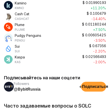
$
0.01990193
Kamino
+11.20%
KMNO
$
0.100479
Cash Cat
-14.40%
CASHCAT
$
0.01180244
Plume
+7.50%
PLUME
$
0.00605425
Pudgy Penguins
-3.50%
PENGU
$
0.67356
Sui
-2.20%
SUI
$
0.02566493
Kaspa
-2.00%
KAS
Подписывайтесь на наши соцсети
Followers
+
Подписаться
@BybitRussia
Часто задаваемые вопросы о SOLC