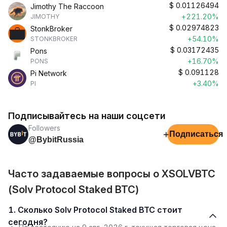
$
0.01126494
Jimothy The Raccoon
+221.20%
JIMOTHY
$
0.02974823
StonkBroker
+54.10%
STONKBROKER
$
0.03172435
Pons
+16.70%
PONS
$
0.091128
Pi Network
+3.40%
PI
Подписывайтесь на наши соцсети
Followers
+
Подписаться
@BybitRussia
Часто задаваемые вопросы о XSOLVBTC
(Solv Protocol Staked BTC)
1. Сколько Solv Protocol Staked BTC стоит
сегодня?