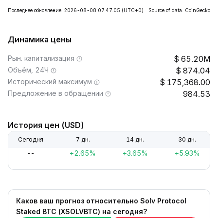
Последнее обновление: 2026-08-08 07:47:05
(UTC+0)
Source of data: CoinGecko
Динамика цены
Рын. капитализация
65.20M
Объём, 24Ч
874.04
Исторический максимум
175,368.00
Предложение в обращении
984.53
История цен (USD)
Сегодня
7 дн.
14 дн.
30 дн.
--
+2.65%
+3.65%
+5.93%
Каков ваш прогноз относительно Solv Protocol
Staked BTC (XSOLVBTC) на сегодня?