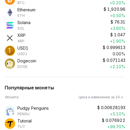
+0.20%
BTC
$
1,920.96
Ethereum
+0.50%
ETH
$
76.31
Solana
+3.60%
SOL
$
1.047
XRP
+1.90%
XRP
$
0.999613
USD1
0.00%
USD1
$
0.071143
Dogecoin
+2.10%
DOGE
Популярные монеты
Монета
Цена и изменение за 24 ч.
$
0.00628193
Pudgy Penguins
+5.10%
PENGU
$
0.076922
Tutorial
+99.70%
TUT