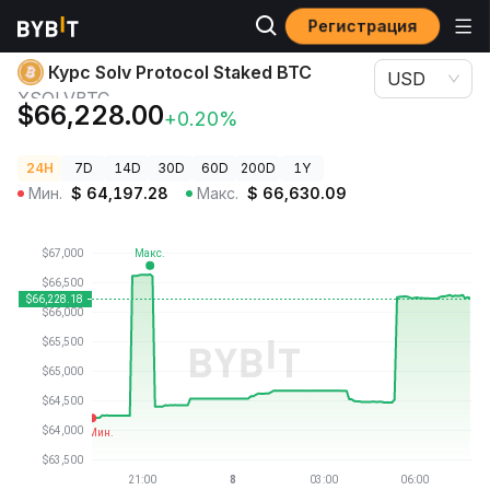
Регистрация
Цены криптовалют
Курс Solv Protocol Staked BTC XSOLVBTC
Курс Solv Protocol Staked BTC
USD
XSOLVBTC
$66,228.00
+0.20%
24H
7D
14D
30D
60D
200D
1Y
Мин.
$
64,197.28
Макс.
$
66,630.09