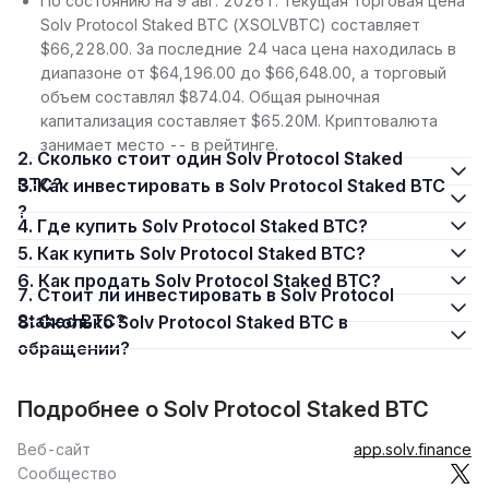
По состоянию на 9 авг. 2026 г. текущая торговая цена
Solv Protocol Staked BTC (XSOLVBTC) составляет
$66,228.00. За последние 24 часа цена находилась в
диапазоне от $64,196.00 до $66,648.00, а торговый
объем составлял $874.04. Общая рыночная
капитализация составляет $65.20M. Криптовалюта
занимает место -- в рейтинге.
2. Сколько стоит один Solv Protocol Staked
BTC?
3. Как инвестировать в Solv Protocol Staked BTC
?
4. Где купить Solv Protocol Staked BTC?
5. Как купить Solv Protocol Staked BTC?
6. Как продать Solv Protocol Staked BTC?
7. Стоит ли инвестировать в Solv Protocol
Staked BTC?
8. Сколько Solv Protocol Staked BTC в
обращении?
Подробнее о Solv Protocol Staked BTC
Веб-сайт
app.solv.finance
Сообщество