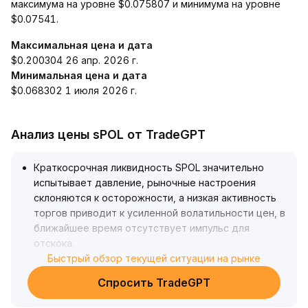
максимума на уровне $0.075807 и минимума на уровне
$0.07541.
Максимальная цена и дата
$0.200304 26 апр. 2026 г.
Минимальная цена и дата
$0.068302 1 июля 2026 г.
Анализ цены sPOL от TradeGPT
Краткосрочная ликвидность SPOL значительно
испытывает давление, рыночные настроения
склоняются к осторожности, а низкая активность
торгов приводит к усиленной волатильности цен, в
ближайшее время отсутствует импульс для
отскока
.
Следует проявлять осторожность в отношении
Быстрый обзор текущей ситуации на рынке
структурных рисков, вызванных чрезмерной
Спросить TradeGPT
концентрацией ликвидности в ведущих контрактах
.
В средне- и долгосрочной перспективе, на фоне