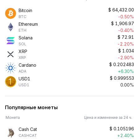
$
64,432.00
Bitcoin
-0.50%
BTC
$
1,906.97
Ethereum
-0.40%
ETH
$
72.91
Solana
-2.20%
SOL
$
1.034
XRP
-2.90%
XRP
$
0.202483
Cardano
+6.30%
ADA
$
0.999553
USD1
0.00%
USD1
Популярные монеты
Монета
Цена и изменение за 24 ч.
$
0.105196
Cash Cat
+2.40%
CASHCAT