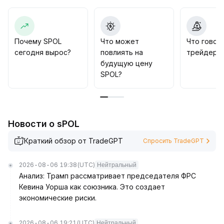
катализаторов в виде макроэкономических
событий, связанных с политикой США, SPOL на
горизонте свыше 30 дней демонстрирует двойное
преимущество ликвидности и чистого притока
Почему SPOL
Что может
Что говор
капитала, постепенное усиление фундаментальной
сегодня вырос?
повлиять на
трейдеры 
поддержки стоимости
.
будущую цену
Рекомендуется занять выжидательную позицию в
SPOL?
краткосрочном периоде, следить за
эффективностью поддержки на уровне 0,85; в
среднесрочной перспективе рассматривать
покупки в диапазоне 0,82–0,88, отдавая
Новости о sPOL
предпочтение поэтапному приобретению при
снижении цены и ожидать восстановления оценки
Краткий обзор от TradeGPT
Спросить TradeGPT
после расширения ликвидности и
перераспределения рыночных рисков
.
2026-08-06 19:38
(UTC)
Нейтральный
Анализ: Трамп рассматривает председателя ФРС
Кевина Уорша как союзника. Это создает
экономические риски.
2026-08-06 19:21
(UTC)
Нейтральный