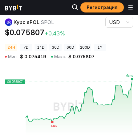
Регистрация
Цены криптовалют
Курс sPOL SPOL
Курс sPOL
SPOL
USD
$0.075807
+0.43%
24H
7D
14D
30D
60D
200D
1Y
Мин.
$
0.075419
Макс.
$
0.075807